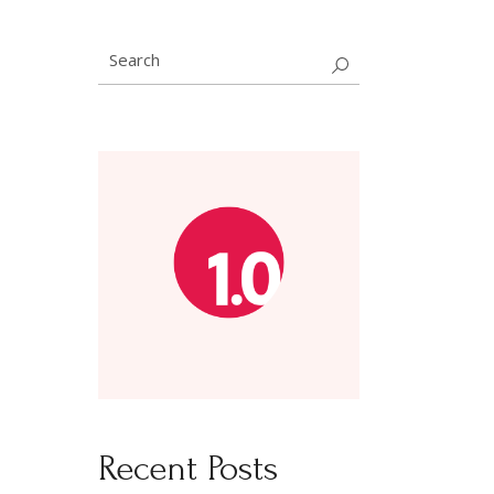
Search
for:
Recent Posts