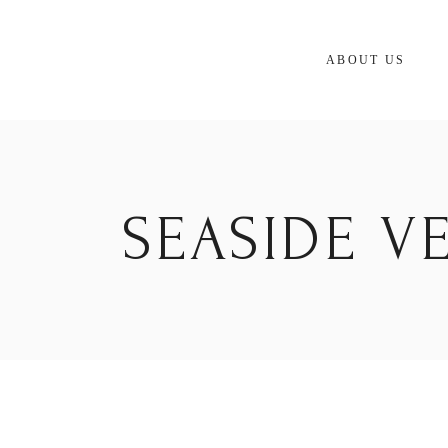
Skip
to
the
content
ABOUT US
SEASIDE V