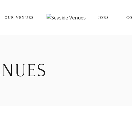
The Cracking Crab
OUR VENUES
JOBS
C
The Winking Prawn
The Cracking Crab
The Winking Prawn
ENUES