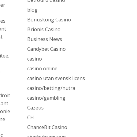
ter
blog
Bonuskong Casino
les
ant
Brionis Casino
nt
Business News
Candybet Casino
itee,
casino
casino online
e
casino utan svensk licens
casino/betting/nutra
droit
casino/gambling
sant
Cazeus
monie
CH
une
ChanceBit Casino
ec
chathubcam.com