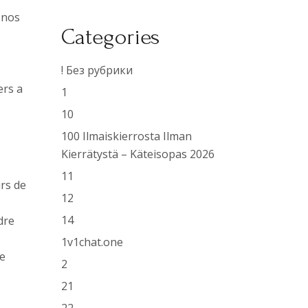
 nos
Categories
! Без рубрики
ers a
1
10
100 Ilmaiskierrosta Ilman
Kierrätystä – Käteisopas 2026
11
urs de
12
14
dre
1v1chat.one
ue
2
21
22