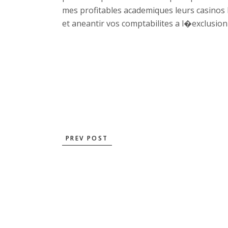
mes profitables academiques leurs casinos 
et aneantir vos comptabilites a l�exclusion
PREV POST