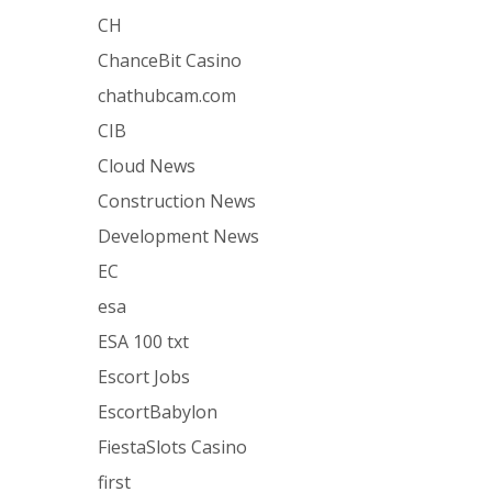
CH
ChanceBit Casino
chathubcam.com
CIB
Cloud News
Construction News
Development News
EC
esa
ESA 100 txt
Escort Jobs
EscortBabylon
FiestaSlots Casino
first