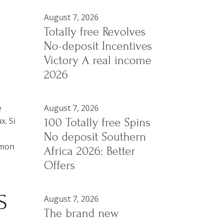
August 7, 2026
Totally free Revolves
No-deposit Incentives
Victory A real income
2026
August 7, 2026
e
x. Si
100 Totally free Spins
No deposit Southern
 mon
Africa 2026: Better
Offers
S
August 7, 2026
The brand new