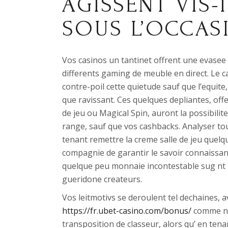
AGISSENT VIS-
SOUS L’OCCASI
Vos casinos un tantinet offrent une evasee
differents gaming de meuble en direct. Le ca
contre-poil cette quietude sauf que l’equi
que ravissant. Ces quelques depliantes, offe
de jeu ou Magical Spin, auront la possibili
range, sauf que vos cashbacks. Analyser tou
tenant remettre la creme salle de jeu quelque
compagnie de garantir le savoir connaissan
quelque peu monnaie incontestable sug nt 
gueridone createurs.
Vos leitmotivs se deroulent tel dechaines, a
https://fr.ubet-casino.com/bonus/
comme not
transposition de classeur, alors qu’ en tena