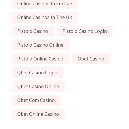
Online Casinos In Europe
Online Casinos In The Uk
Pistolo Casino
Pistolo Casino Login
Pistolo Casino Online
Pistolo Online Casino
Qbet Casino
Qbet Casino Login
Qbet Casino Online
Qbet Com Casino
Qbet Online Casino