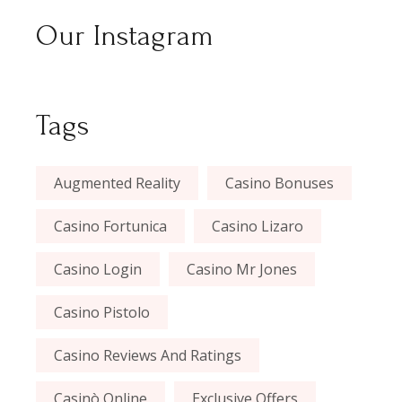
Our Instagram
Tags
Augmented Reality
Casino Bonuses
Casino Fortunica
Casino Lizaro
Casino Login
Casino Mr Jones
Casino Pistolo
Casino Reviews And Ratings
Casinò Online
Exclusive Offers