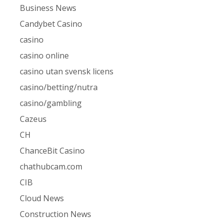
Business News
Candybet Casino
casino
casino online
casino utan svensk licens
casino/betting/nutra
casino/gambling
Cazeus
CH
ChanceBit Casino
chathubcam.com
CIB
Cloud News
Construction News