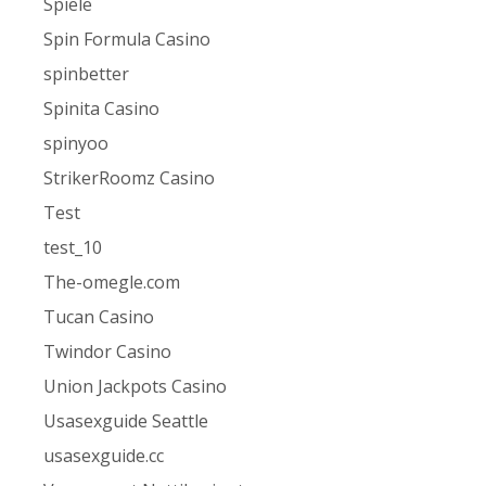
Spiele
Spin Formula Casino
spinbetter
Spinita Casino
spinyoo
StrikerRoomz Casino
Test
test_10
The-omegle.com
Tucan Casino
Twindor Casino
Union Jackpots Casino
Usasexguide Seattle
usasexguide.cc