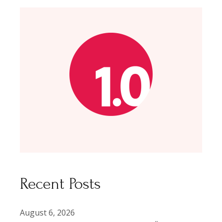
Recent Posts
August 6, 2026