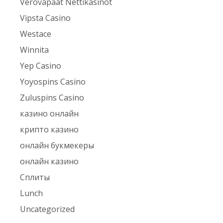
Verovapaat Nettikasinot
Vipsta Casino
Westace
Winnita
Yep Casino
Yoyospins Casino
Zuluspins Casino
казино онлайн
крипто казино
онлайн букмекеры
онлайн казино
Сплиты
Lunch
Uncategorized