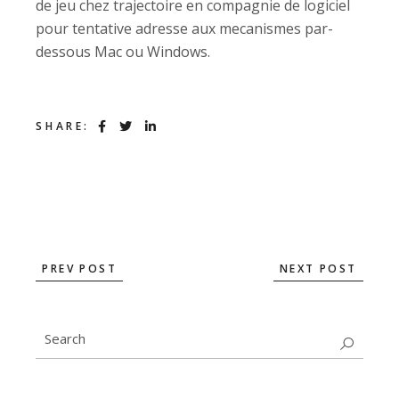
de jeu chez trajectoire en compagnie de logiciel
pour tentative adresse aux mecanismes par-
dessous Mac ou Windows.
SHARE:
PREV POST
NEXT POST
Search
for: