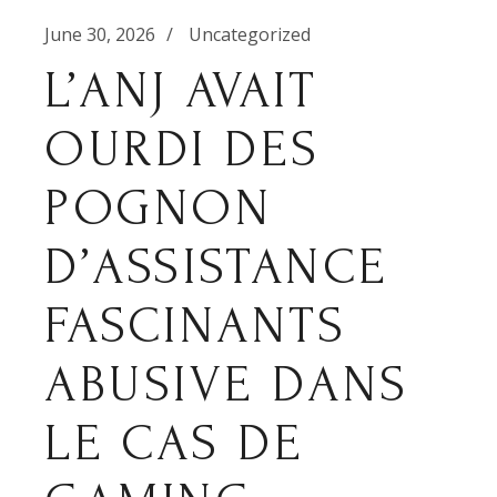
June 30, 2026
Uncategorized
L’ANJ AVAIT
OURDI DES
POGNON
D’ASSISTANCE
FASCINANTS
ABUSIVE DANS
LE CAS DE