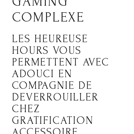
GAMING
COMPLEXE
LES HEUREUSE
HOURS VOUS
PERMETTENT AVEC
ADOUCI EN
COMPAGNIE DE
DEVERROUILLER
CHEZ
GRATIFICATION
ACCESSOIRE