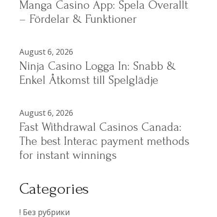
Manga Casino App: Spela Överallt
– Fördelar & Funktioner
August 6, 2026
Ninja Casino Logga In: Snabb &
Enkel Åtkomst till Spelglädje
August 6, 2026
Fast Withdrawal Casinos Canada:
The best Interac payment methods
for instant winnings
Categories
! Без рубрики