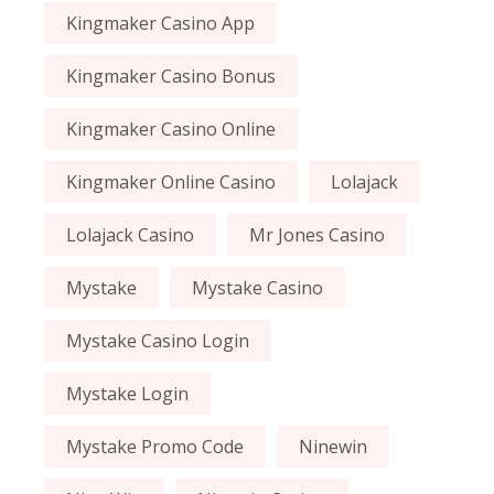
Kingmaker Casino App
Kingmaker Casino Bonus
Kingmaker Casino Online
Kingmaker Online Casino
Lolajack
Lolajack Casino
Mr Jones Casino
Mystake
Mystake Casino
Mystake Casino Login
Mystake Login
Mystake Promo Code
Ninewin