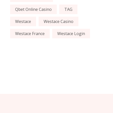
Qbet Online Casino
TAG
Westace
Westace Casino
Westace France
Westace Login