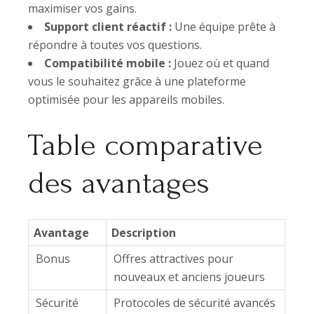
maximiser vos gains.
Support client réactif :
Une équipe prête à
répondre à toutes vos questions.
Compatibilité mobile :
Jouez où et quand
vous le souhaitez grâce à une plateforme
optimisée pour les appareils mobiles.
Table comparative
des avantages
Avantage
Description
Bonus
Offres attractives pour
nouveaux et anciens joueurs
Sécurité
Protocoles de sécurité avancés