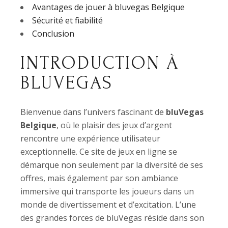
Avantages de jouer à bluvegas Belgique
Sécurité et fiabilité
Conclusion
INTRODUCTION À
BLUVEGAS
Bienvenue dans l’univers fascinant de
bluVegas
Belgique
, où le plaisir des jeux d’argent
rencontre une expérience utilisateur
exceptionnelle. Ce site de jeux en ligne se
démarque non seulement par la diversité de ses
offres, mais également par son ambiance
immersive qui transporte les joueurs dans un
monde de divertissement et d’excitation. L’une
des grandes forces de bluVegas réside dans son