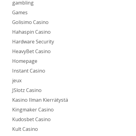
gambling
Games
Golisimo Casino
Hahaspin Casino
Hardware Security
HeavyBet Casino
Homepage
Instant Casino
jeux
JSlotz Casino
Kasino Ilman Kierrätystä
Kingmaker Casino
Kudosbet Casino
Kult Casino