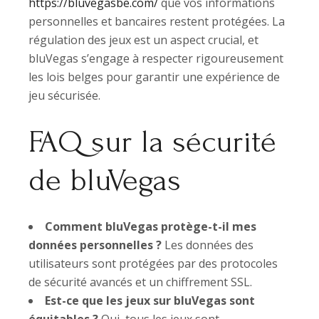
https://bluvegasbe.com/
que vos informations
personnelles et bancaires restent protégées. La
régulation des jeux est un aspect crucial, et
bluVegas s’engage à respecter rigoureusement
les lois belges pour garantir une expérience de
jeu sécurisée.
FAQ sur la sécurité
de bluVegas
Comment bluVegas protège-t-il mes
données personnelles ?
Les données des
utilisateurs sont protégées par des protocoles
de sécurité avancés et un chiffrement SSL.
Est-ce que les jeux sur bluVegas sont