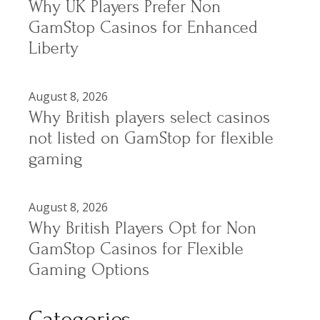
Why UK Players Prefer Non
GamStop Casinos for Enhanced
Liberty
August 8, 2026
Why British players select casinos
not listed on GamStop for flexible
gaming
August 8, 2026
Why British Players Opt for Non
GamStop Casinos for Flexible
Gaming Options
Categories