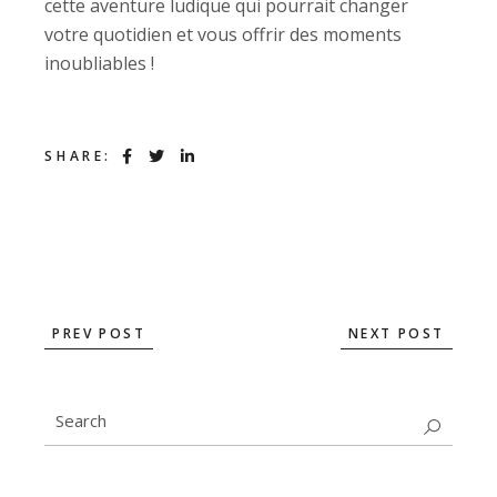
cette aventure ludique qui pourrait changer
votre quotidien et vous offrir des moments
inoubliables !
SHARE:
PREV POST
NEXT POST
Search
for: