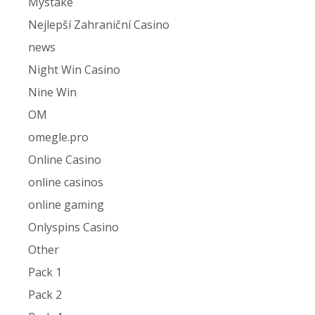
Mystake
Nejlepší Zahraniční Casino
news
Night Win Casino
Nine Win
OM
omegle.pro
Online Casino
online casinos
online gaming
Onlyspins Casino
Other
Pack 1
Pack 2