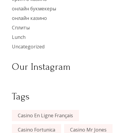
онлайн букмекеры
онлайн казино
Сплиты
Lunch
Uncategorized
Our Instagram
Tags
Casino En Ligne Français
Casino Fortunica
Casino Mr Jones