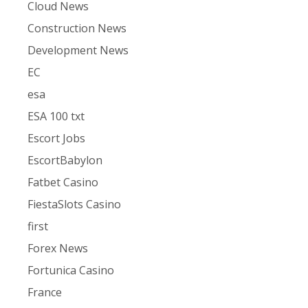
Cloud News
Construction News
Development News
EC
esa
ESA 100 txt
Escort Jobs
EscortBabylon
Fatbet Casino
FiestaSlots Casino
first
Forex News
Fortunica Casino
France