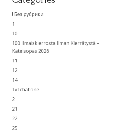
! Без рубрики
1
10
100 Ilmaiskierrosta Ilman Kierrätystä –
Käteisopas 2026
11
12
14
1v1chat.one
2
21
22
25