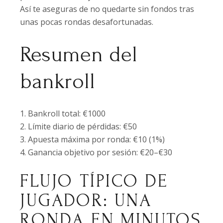
Así te aseguras de no quedarte sin fondos tras
unas pocas rondas desafortunadas.
Resumen del
bankroll
Bankroll total: €1000
Límite diario de pérdidas: €50
Apuesta máxima por ronda: €10 (1%)
Ganancia objetivo por sesión: €20–€30
FLUJO TÍPICO DE
JUGADOR: UNA
RONDA EN MINUTOS