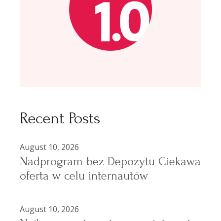
Recent Posts
August 10, 2026
Nadprogram bez Depozytu Ciekawa
oferta w celu internautów
August 10, 2026