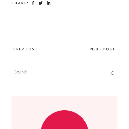
SHARE:
PREV POST
NEXT POST
Search
for: