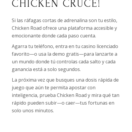
CHICKEN CRUCE!
Si las ráfagas cortas de adrenalina son tu estilo,
Chicken Road ofrece una plataforma accesible y
emocionante donde cada paso cuenta.
Agarra tu teléfono, entra en tu casino licenciado
favorito—o usa la demo gratis—para lanzarte a
un mundo donde tú controlas cada salto y cada
ganancia está a solo segundos.
La próxima vez que busques una dosis rápida de
juego que aún te permita apostar con
inteligencia, prueba Chicken Road y mira qué tan
rápido pueden subir—o caer—tus fortunas en
solo unos minutos.