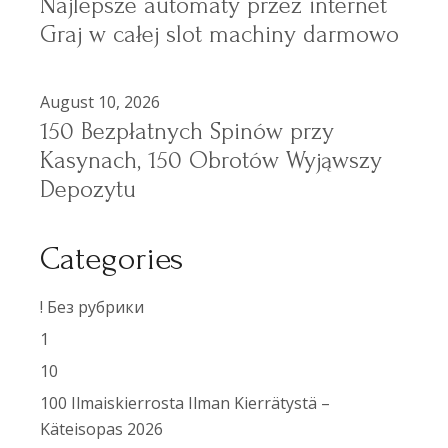
Najlepsze automaty przez internet
Graj w całej slot machiny darmowo
August 10, 2026
150 Bezpłatnych Spinów przy
Kasynach, 150 Obrotów Wyjąwszy
Depozytu
Categories
! Без рубрики
1
10
100 Ilmaiskierrosta Ilman Kierrätystä –
Käteisopas 2026