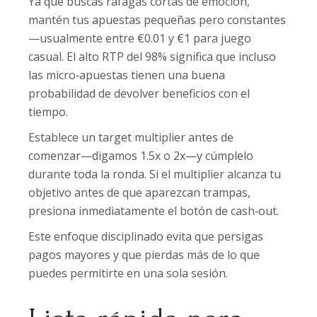
Ya que buscas ráfagas cortas de emoción,
mantén tus apuestas pequeñas pero constantes
—usualmente entre €0.01 y €1 para juego
casual. El alto RTP del 98% significa que incluso
las micro‑apuestas tienen una buena
probabilidad de devolver beneficios con el
tiempo.
Establece un target multiplier antes de
comenzar—digamos 1.5x o 2x—y cúmplelo
durante toda la ronda. Si el multiplier alcanza tu
objetivo antes de que aparezcan trampas,
presiona inmediatamente el botón de cash‑out.
Este enfoque disciplinado evita que persigas
pagos mayores y que pierdas más de lo que
puedes permitirte en una sola sesión.