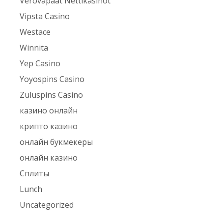
Verovapaat Nettikasinot
Vipsta Casino
Westace
Winnita
Yep Casino
Yoyospins Casino
Zuluspins Casino
казино онлайн
крипто казино
онлайн букмекеры
онлайн казино
Сплиты
Lunch
Uncategorized