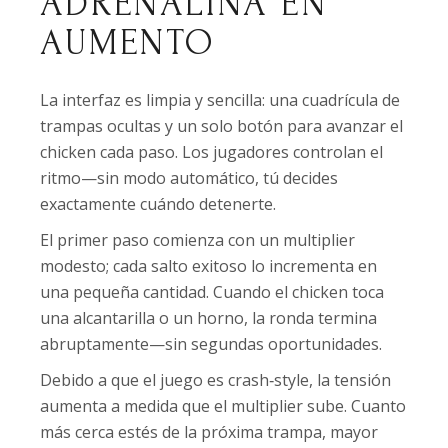
ADRENALINA EN
AUMENTO
La interfaz es limpia y sencilla: una cuadrícula de
trampas ocultas y un solo botón para avanzar el
chicken cada paso. Los jugadores controlan el
ritmo—sin modo automático, tú decides
exactamente cuándo detenerte.
El primer paso comienza con un multiplier
modesto; cada salto exitoso lo incrementa en
una pequeña cantidad. Cuando el chicken toca
una alcantarilla o un horno, la ronda termina
abruptamente—sin segundas oportunidades.
Debido a que el juego es crash‑style, la tensión
aumenta a medida que el multiplier sube. Cuanto
más cerca estés de la próxima trampa, mayor