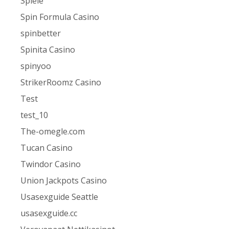
Spiele
Spin Formula Casino
spinbetter
Spinita Casino
spinyoo
StrikerRoomz Casino
Test
test_10
The-omegle.com
Tucan Casino
Twindor Casino
Union Jackpots Casino
Usasexguide Seattle
usasexguide.cc