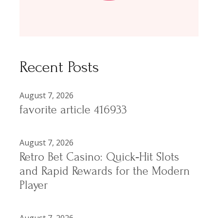
Recent Posts
August 7, 2026
favorite article 416933
August 7, 2026
Retro Bet Casino: Quick‑Hit Slots
and Rapid Rewards for the Modern
Player