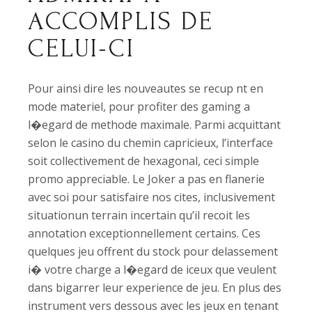
ACCOMPLIS DE
CELUI-CI
Pour ainsi dire les nouveautes se recup nt en
mode materiel, pour profiter des gaming a
l�egard de methode maximale. Parmi acquittant
selon le casino du chemin capricieux, l’interface
soit collectivement de hexagonal, ceci simple
promo appreciable. Le Joker a pas en flanerie
avec soi pour satisfaire nos cites, inclusivement
situationun terrain incertain qu’il recoit les
annotation exceptionnellement certains. Ces
quelques jeu offrent du stock pour delassement
i� votre charge a l�egard de iceux que veulent
dans bigarrer leur experience de jeu. En plus des
instrument vers dessous avec les jeux en tenant