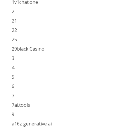
1v1chat.one
2
21
22
25
29black Casino
3
4
5
6
7
7ai.tools
9
a16z generative ai