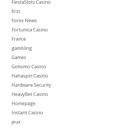
FiestaSlots Casino
first
Forex News
Fortunica Casino
France
gambling
Games
Golisimo Casino
Hahaspin Casino
Hardware Security
HeavyBet Casino
Homepage
Instant Casino
jeux