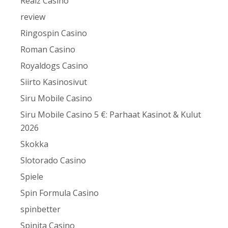
Realz Casino
review
Ringospin Casino
Roman Casino
Royaldogs Casino
Siirto Kasinosivut
Siru Mobile Casino
Siru Mobile Casino 5 €: Parhaat Kasinot & Kulut
2026
Skokka
Slotorado Casino
Spiele
Spin Formula Casino
spinbetter
Spinita Casino