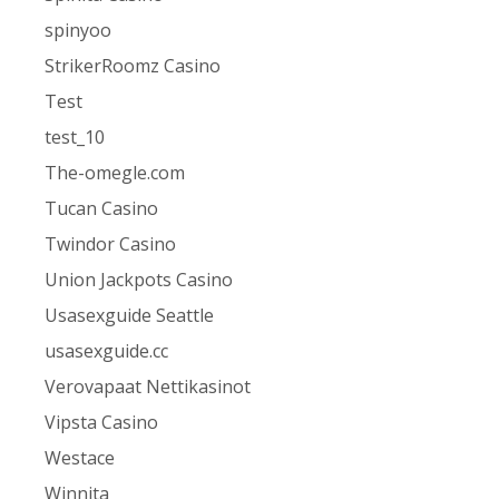
spinyoo
StrikerRoomz Casino
Test
test_10
The-omegle.com
Tucan Casino
Twindor Casino
Union Jackpots Casino
Usasexguide Seattle
usasexguide.cc
Verovapaat Nettikasinot
Vipsta Casino
Westace
Winnita