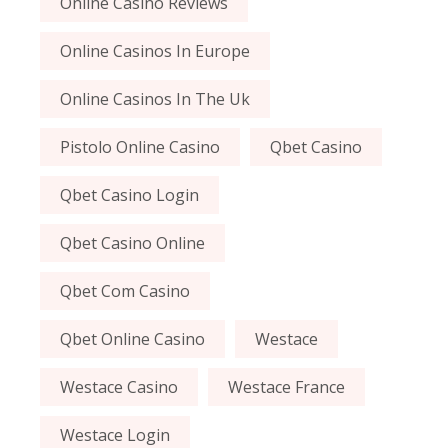
Online Casino Reviews
Online Casinos In Europe
Online Casinos In The Uk
Pistolo Online Casino
Qbet Casino
Qbet Casino Login
Qbet Casino Online
Qbet Com Casino
Qbet Online Casino
Westace
Westace Casino
Westace France
Westace Login