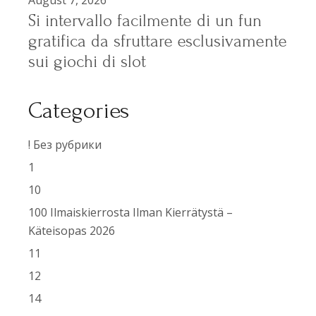
August 7, 2026
Si intervallo facilmente di un fun
gratifica da sfruttare esclusivamente
sui giochi di slot
Categories
! Без рубрики
1
10
100 Ilmaiskierrosta Ilman Kierrätystä –
Käteisopas 2026
11
12
14