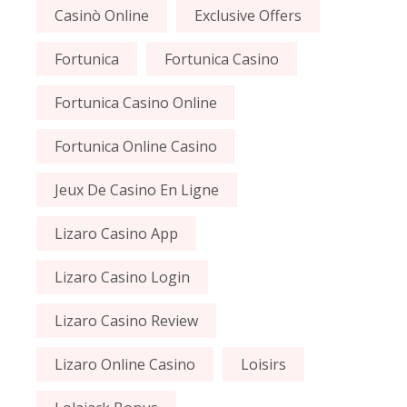
Casinò Online
Exclusive Offers
Fortunica
Fortunica Casino
Fortunica Casino Online
Fortunica Online Casino
Jeux De Casino En Ligne
Lizaro Casino App
Lizaro Casino Login
Lizaro Casino Review
Lizaro Online Casino
Loisirs