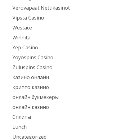
Verovapaat Nettikasinot
Vipsta Casino
Westace
Winnita
Yep Casino
Yoyospins Casino
Zuluspins Casino
казино онлайн
крипто казино
онлайн букмекеры
онлайн казино
Сплиты
Lunch
Uncategorized