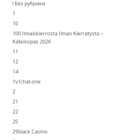
! Без рубрики
1
10
100 Ilmaiskierrosta Ilman Kierrätystä –
Käteisopas 2026
11
12
14
1v1chat.one
2
21
22
25
29black Casino