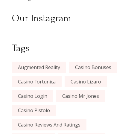
Our Instagram
Tags
Augmented Reality
Casino Bonuses
Casino Fortunica
Casino Lizaro
Casino Login
Casino Mr Jones
Casino Pistolo
Casino Reviews And Ratings