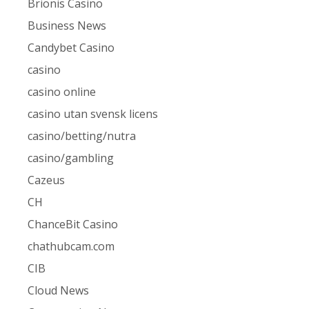
Brionis Casino
Business News
Candybet Casino
casino
casino online
casino utan svensk licens
casino/betting/nutra
casino/gambling
Cazeus
CH
ChanceBit Casino
chathubcam.com
CIB
Cloud News