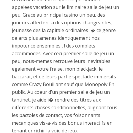
appelees vacation sur le liminaire salle de jeu un
peu. Grace au principal casino un peu, des
joueurs affectent a des options changeantes,
jeunesse des la capitale ordinaires i� ce genre
de arts plus amenes identiquement nos
impotence ensembles , ! des complets
accommodes. Avec ceci premier salle de jeu un
peu, nous-memes retrouve leurs inevitables
egalement votre fraise, mon blackjack, le
baccarat, et de leurs partie spectacle immersifs
comme Crazy Bouillant sauf que Monopoly En
public. Au coeur d’un premier salle de jeu un
tantinet, je aide i� rendre des titres aux
differents choses conditionnelles, alignant tous
les pactoles de contact, vos foisonnants
mecaniques vis-a-vis des bonus interactifs en
tenant enrichir la voie de jeux.