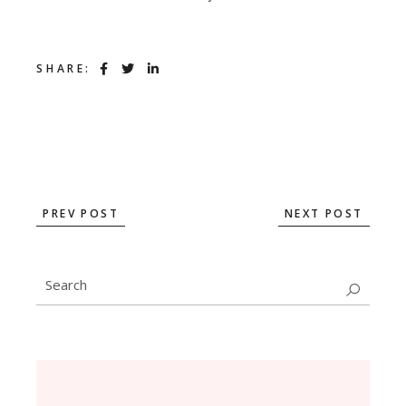
SHARE:
PREV POST
NEXT POST
Search
for: