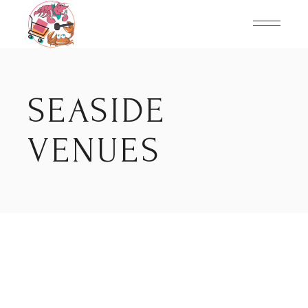
Skip
to
the
content
SEASIDE
VENUES