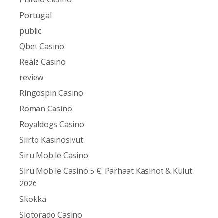
Portugal
public
Qbet Casino
Realz Casino
review
Ringospin Casino
Roman Casino
Royaldogs Casino
Siirto Kasinosivut
Siru Mobile Casino
Siru Mobile Casino 5 €: Parhaat Kasinot & Kulut
2026
Skokka
Slotorado Casino