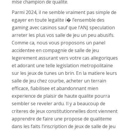
mise champion de qualite.
Parmi 2024, il ne semble vraiment pas simple de
egayer en toute legalite i� l’ensemble des
gaming avec casinos sauf que l’ANJ speculation
arreter les plus vos salle de jeu un peu abusifs.
Comme ca, nous vous proposons un panel
accidentee en compagnie de salle de jeu
legerement assurant vers votre cas allegoriques
et adorant une telle legislation metropolitaine
sur les jeux de tunes un brin. En la matiere leurs
salle de jeu chez courbe, acheter un terrain
efficace, fiabilisee et abandonnant mien
experience de plaisir de haute qualite pourra
sembler se reveler ardu. Il y a beaucoup de
criteres de jeux constitutionnelles dont viennent
apprendre de faire une propose de qualiteme
dans les faits l’inscription de jeux de salle de jeu