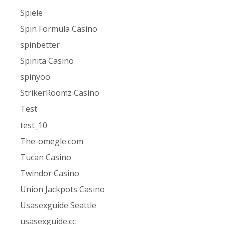
Spiele
Spin Formula Casino
spinbetter
Spinita Casino
spinyoo
StrikerRoomz Casino
Test
test_10
The-omegle.com
Tucan Casino
Twindor Casino
Union Jackpots Casino
Usasexguide Seattle
usasexguide.cc