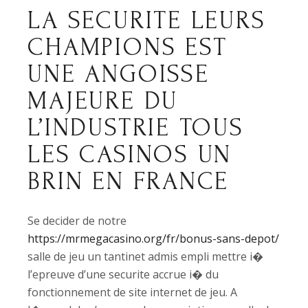
LA SECURITE LEURS
CHAMPIONS EST
UNE ANGOISSE
MAJEURE DU
L’INDUSTRIE TOUS
LES CASINOS UN
BRIN EN FRANCE
Se decider de notre
https://mrmegacasino.org/fr/bonus-sans-depot/
salle de jeu un tantinet admis empli mettre i�
l’epreuve d’une securite accrue i� du
fonctionnement de site internet de jeu. A