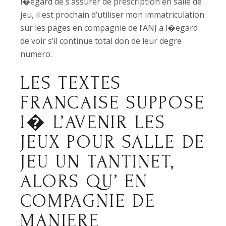
l�egard de s’assurer de prescription en salle de
jeu, il est prochain d’utiliser mon immatriculation
sur les pages en compagnie de l’ANJ a l�egard
de voir s’il continue total don de leur degre
numero.
LES TEXTES
FRANCAISE SUPPOSE
I� L’AVENIR LES
JEUX POUR SALLE DE
JEU UN TANTINET,
ALORS QU’ EN
COMPAGNIE DE
MANIERE