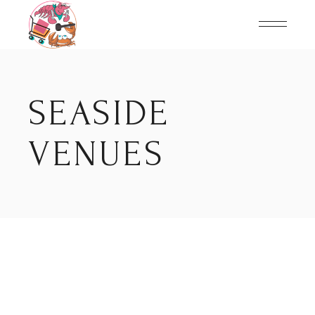
Skip
to
the
content
SEASIDE
VENUES