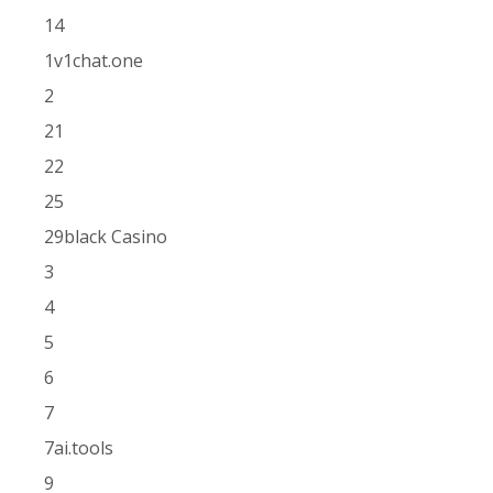
14
1v1chat.one
2
21
22
25
29black Casino
3
4
5
6
7
7ai.tools
9