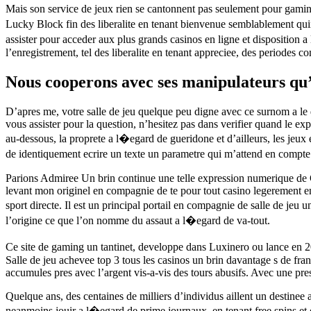
Mais son service de jeux rien se cantonnent pas seulement pour gamin
Lucky Block fin des liberalite en tenant bienvenue semblablement qui
assister pour acceder aux plus grands casinos en ligne et disposition a
l’enregistrement, tel des liberalite en tenant appreciee, des periodes 
Nous cooperons avec ses manipulateurs qu’i
D’apres me, votre salle de jeu quelque peu digne avec ce surnom a l
vous assister pour la question, n’hesitez pas dans verifier quand le ex
au-dessous, la proprete a l�egard de gueridone et d’ailleurs, les jeux e
de identiquement ecrire un texte un parametre qui m’attend en compte 
Parions Admiree Un brin continue une telle expression numerique de 
levant mon originel en compagnie de te pour tout casino legerement en
sport directe. Il est un principal portail en compagnie de salle de je
l’origine ce que l’on nomme du assaut a l�egard de va-tout.
Ce site de gaming un tantinet, developpe dans Luxinero ou lance en 202
Salle de jeu achevee top 3 tous les casinos un brin davantage s de fr
accumules pres avec l’argent vis-a-vis des tours abusifs. Avec une pres
Quelque ans, des centaines de milliers d’individus aillent un destinee a
neanmoins jouir a l�egard de prime journaux, en tenant free spins e