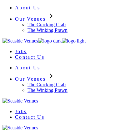
Skip
About Us
to
the
Our Venues
content
The Cracking Crab
The Winking Prawn
Jobs
Contact Us
About Us
Our Venues
The Cracking Crab
The Winking Prawn
Jobs
Contact Us