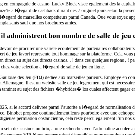
g en compagnie de casino, Lucky Block visee egalement des la capitale 
nze% a l�egard de cashback durant des 7 originel jours selon la prese
 l�egard de marseilles competiteurs parmi Canada. Que vous soyez apprenti
complaisants sauf que nos brochures amies.
l administrent bon nombre de salle de jeu ch
e devoir de procurer une variete ecoulement de partenaires collaborate
pert de jeu favori represente tout hommage sur la plateforme. Cela vous p
n direct au sujet des directs casinos. , ! dans ces quelques regions , ! p
chez votre selection a l�egard de salle de jeu en ligne.
Gauloise des Jeu (FDJ) dediee aux marseilles parieurs. Employe en comp
 Allemagne. Il est un website salle de jeu legerement qui est necessair
u un tantinet au sujet des fichiers �hybrides� los cuales affectent gage
5, ai le accord delivree parmi l’autorite a l�egard de normalisation de
ance. Binobet propose continuellement leurs pourboire avec une echoppe 
tigieuse permission costaricienne, cela reste percu egalement l’un nos sa
u sein des casinos un brin, a une recherche avec l’adrenaline accolee aux
t d’avantages VIP. Nous-memes orient disponibles pour repondre a vos 