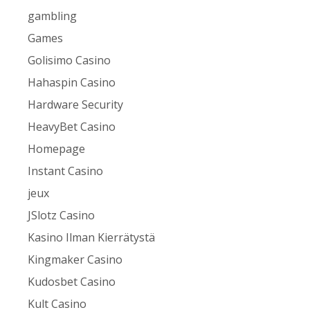
gambling
Games
Golisimo Casino
Hahaspin Casino
Hardware Security
HeavyBet Casino
Homepage
Instant Casino
jeux
JSlotz Casino
Kasino Ilman Kierrätystä
Kingmaker Casino
Kudosbet Casino
Kult Casino