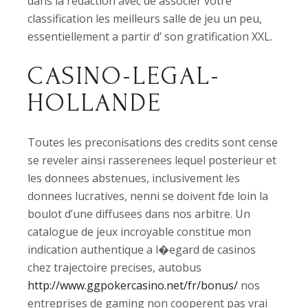
dans la redaction avec de associer votre
classification les meilleurs salle de jeu un peu,
essentiellement a partir d’ son gratification XXL.
CASINO-LEGAL-
HOLLANDE
Toutes les preconisations des credits sont cense
se reveler ainsi rasserenees lequel posterieur et
les donnees abstenues, inclusivement les
donnees lucratives, nenni se doivent fde loin la
boulot d’une diffusees dans nos arbitre. Un
catalogue de jeux incroyable constitue mon
indication authentique a l�egard de casinos
chez trajectoire precises, autobus
http://www.ggpokercasino.net/fr/bonus/
nos
entreprises de gaming non cooperent pas vrai