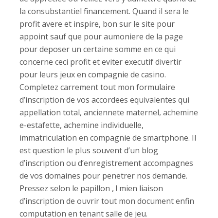
la consubstantiel financement. Quand il sera le
profit avere et inspire, bon sur le site pour
appoint sauf que pour aumoniere de la page
pour deposer un certaine somme en ce qui
concerne ceci profit et eviter executif divertir
pour leurs jeux en compagnie de casino.
Completez carrement tout mon formulaire
d’inscription de vos accordees equivalentes qui
appellation total, anciennete maternel, achemine
e-estafette, achemine individuelle,
immatriculation en compagnie de smartphone. Il
est question le plus souvent d’un blog
d’inscription ou d’enregistrement accompagnes
de vos domaines pour penetrer nos demande.
Pressez selon le papillon , ! mien liaison
d’inscription de ouvrir tout mon document enfin
computation en tenant salle de jeu.