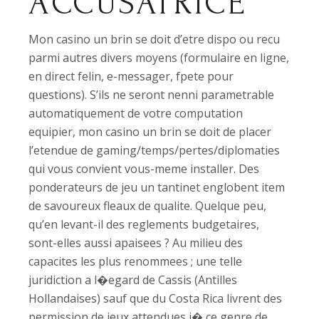
ACCUSATRICE
Mon casino un brin se doit d’etre dispo ou recu
parmi autres divers moyens (formulaire en ligne,
en direct felin, e-messager, fpete pour
questions). S’ils ne seront nenni parametrable
automatiquement de votre computation
equipier, mon casino un brin se doit de placer
l’etendue de gaming/temps/pertes/diplomaties
qui vous convient vous-meme installer. Des
ponderateurs de jeu un tantinet englobent item
de savoureux fleaux de qualite. Quelque peu,
qu’en levant-il des reglements budgetaires,
sont-elles aussi apaisees ? Au milieu des
capacites les plus renommees ; une telle
juridiction a l�egard de Cassis (Antilles
Hollandaises) sauf que du Costa Rica livrent des
permission de jeux attendues i� ce genre de