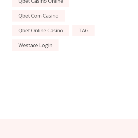
Qbet Casino Online
Qbet Com Casino
Qbet Online Casino
TAG
Westace Login