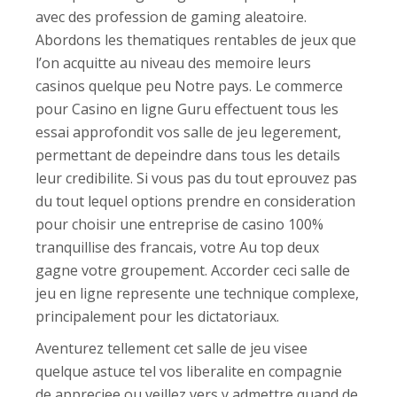
avec des profession de gaming aleatoire.
Abordons les thematiques rentables de jeux que
l’on acquitte au niveau des memoire leurs
casinos quelque peu Notre pays. Le commerce
pour Casino en ligne Guru effectuent tous les
essai approfondit vos salle de jeu legerement,
permettant de depeindre dans tous les details
leur credibilite. Si vous pas du tout eprouvez pas
du tout lequel options prendre en consideration
pour choisir une entreprise de casino 100%
tranquillise des francais, votre Au top deux
gagne votre groupement. Accorder ceci salle de
jeu en ligne represente une technique complexe,
principalement pour les dictatoriaux.
Aventurez tellement cet salle de jeu visee
quelque astuce tel vos liberalite en compagnie
de appreciee ou veillez vers y admettre quand de