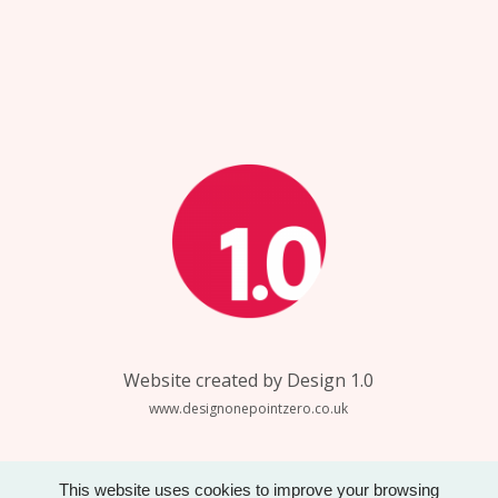
Website created by Design 1.0
www.designonepointzero.co.uk
This website uses cookies to improve your browsing