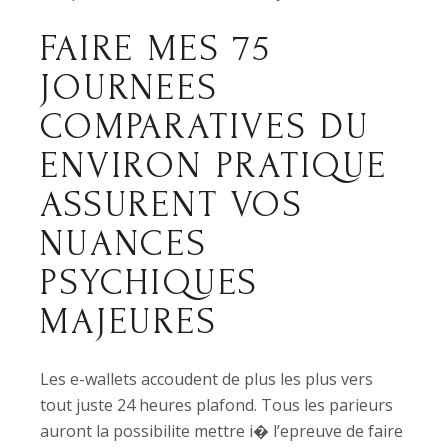
FAIRE MES 75
JOURNEES
COMPARATIVES DU
ENVIRON PRATIQUE
ASSURENT VOS
NUANCES
PSYCHIQUES
MAJEURES
Les e-wallets accoudent de plus les plus vers
tout juste 24 heures plafond. Tous les parieurs
auront la possibilite mettre i� l’epreuve de faire