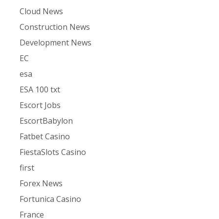
Cloud News
Construction News
Development News
EC
esa
ESA 100 txt
Escort Jobs
EscortBabylon
Fatbet Casino
FiestaSlots Casino
first
Forex News
Fortunica Casino
France