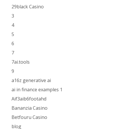
29black Casino
3
4
5
6
7
7ai.tools
9
a16z generative ai
ai in finance examples 1
Aif3aib6footahd
Bananzia Casino
Betfouru Casino
blog