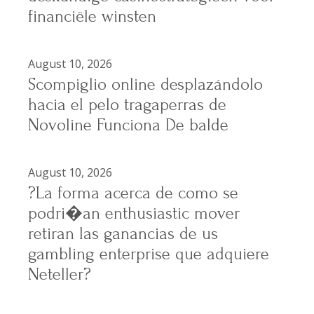
financiële winsten
August 10, 2026
Scompiglio online desplazándolo
hacia el pelo tragaperras de
Novoline Funciona De balde
August 10, 2026
?La forma acerca de como se
podri�an enthusiastic mover
retiran las ganancias de us
gambling enterprise que adquiere
Neteller?