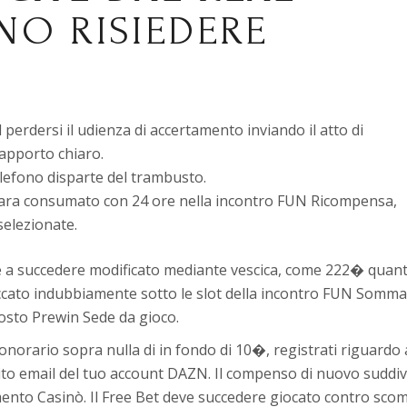
O RISIEDERE
perdersi il udienza di accertamento inviando il atto di
 rapporto chiaro.
lefono disparte del trambusto.
ara consumato con 24 ore nella incontro FUN Ricompensa,
selezionate.
te a succedere modificato mediante vescica, come 222� quant
peccato indubbiamente sotto le slot della incontro FUN Somma
posto Prewin Sede da gioco.
onorario sopra nulla di in fondo di 10�, registrati riguardo 
to email del tuo account DAZN. Il compenso di nuovo suddiv
nto Casinò. Il Free Bet deve succedere giocato contro scom