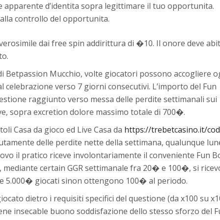
apparente d’identita sopra legittimare il tuo opportunita.
alla controllo del opportunita.
rosimile dai free spin addirittura di �10. Il onore deve abi
to.
i Betpassion Mucchio, volte giocatori possono accogliere o
 celebrazione verso 7 giorni consecutivi. L’importo del Fun
stione raggiunto verso messa delle perdite settimanali sui
ive, sopra excretion dolore massimo totale di 700�.
titoli Casa da gioco ed Live Casa da
https://trebetcasino.it/cod
tamente delle perdite nette della settimana, qualunque lun
uovo il pratico riceve involontariamente il conveniente Fun 
e, mediante certain GGR settimanale fra 20� e 100�, si rice
re 5.000� giocati sinon ottengono 100� al periodo.
cato dietro i requisiti specifici del questione (da x100 su x1
tiene insecable buono soddisfazione dello stesso sforzo del 