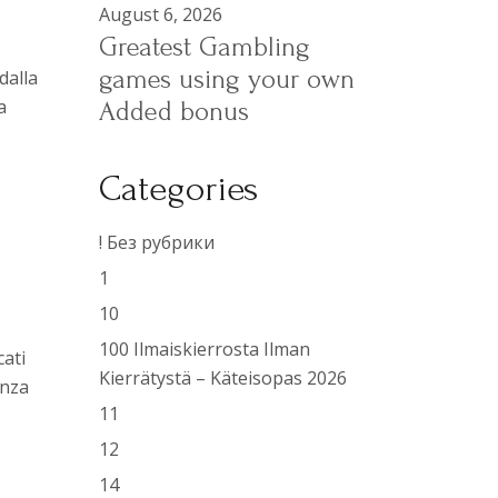
August 6, 2026
Greatest Gambling
games using your own
dalla
a
Added bonus
Categories
! Без рубрики
1
10
100 Ilmaiskierrosta Ilman
ati
Kierrätystä – Käteisopas 2026
enza
11
12
14