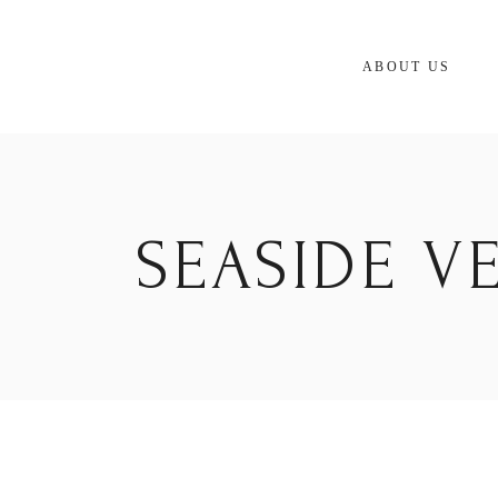
Skip
to
the
content
ABOUT US
SEASIDE V