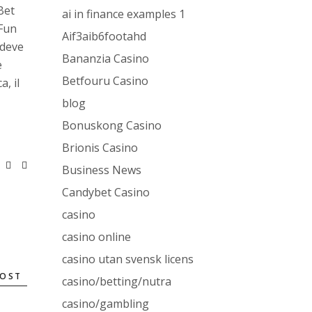
Bet
ai in finance examples 1
 Fun
Aif3aib6footahd
 deve
Bananzia Casino
e
Betfouru Casino
, il
blog
Bonuskong Casino
Brionis Casino
Business News
Candybet Casino
casino
casino online
casino utan svensk licens
POST
casino/betting/nutra
casino/gambling