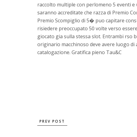
raccolto multiple con perlomeno 5 eventi e 
saranno accreditate che razza di Premio Com
Premio Scompiglio di 5� puo capitare cons
risiedere preoccupato 50 volte verso essere
giocato gia sulla stessa slot. Entrambi rso b
originario macchinoso deve avere luogo di a
catalogazione. Gratifica pieno Tau&C
PREV POST