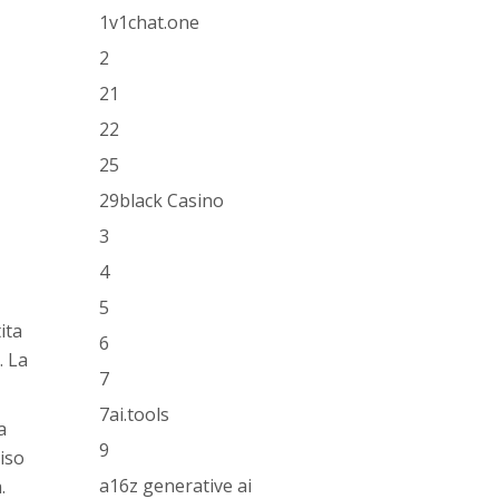
1v1chat.one
2
21
22
25
29black Casino
3
4
5
ita
6
. La
7
7ai.tools
a
9
iso
a16z generative ai
.