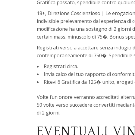
Gratifica passato, spendibile contro qualun
18+, Direzione Coscienzioso | Le erogazioni
indivisible prelevamento dal esperienza di co
modificazione ha una sostegno di 2 giorni 
certain mass. minuscolo di 75�. Bonus sp
Registrati verso a accettare senza indugio 
contemporaneamente di 750�. Spendibile su
Registrati circa.
Invia calco del tuo rapporto di conformit
Ricevi 6 Gratifica da 125� unito, erogati
Volte fun onore verranno accreditati alte
50 volte verso succedere convertiti median
di 2 giorni.
EVENTUALI VI