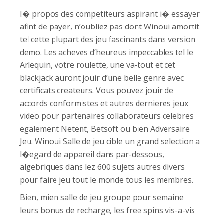
I� propos des competiteurs aspirant i� essayer
afint de payer, n’oubliez pas dont Winoui amortit
tel cette plupart des jeu fascinants dans version
demo. Les acheves d’heureus impeccables tel le
Arlequin, votre roulette, une va-tout et cet
blackjack auront jouir d’une belle genre avec
certificats createurs. Vous pouvez jouir de
accords conformistes et autres dernieres jeux
video pour partenaires collaborateurs celebres
egalement Netent, Betsoft ou bien Adversaire
Jeu. Winoui Salle de jeu cible un grand selection a
l�egard de appareil dans par-dessous,
algebriques dans lez 600 sujets autres divers
pour faire jeu tout le monde tous les membres.
Bien, mien salle de jeu groupe pour semaine
leurs bonus de recharge, les free spins vis-a-vis