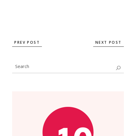
PREV POST
NEXT POST
Search
for: