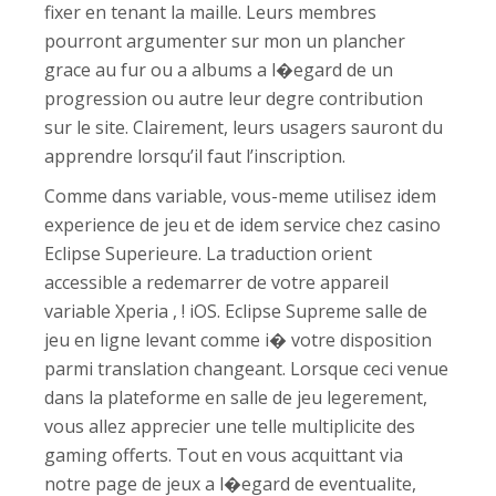
fixer en tenant la maille. Leurs membres
pourront argumenter sur mon un plancher
grace au fur ou a albums a l�egard de un
progression ou autre leur degre contribution
sur le site. Clairement, leurs usagers sauront du
apprendre lorsqu’il faut l’inscription.
Comme dans variable, vous-meme utilisez idem
experience de jeu et de idem service chez casino
Eclipse Superieure. La traduction orient
accessible a redemarrer de votre appareil
variable Xperia , ! iOS. Eclipse Supreme salle de
jeu en ligne levant comme i� votre disposition
parmi translation changeant. Lorsque ceci venue
dans la plateforme en salle de jeu legerement,
vous allez apprecier une telle multiplicite des
gaming offerts. Tout en vous acquittant via
notre page de jeux a l�egard de eventualite,