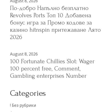
August 8, 2026
По-добро Напълно безплатно
Revolves Ports Топ 10 Добавена
бонус игра за Промо кодове за
казино hitnspin притежаване Лято
2026
August 8, 2026
100 Fortunate Chillies Slot: Wager
100 percent free, Comment,
Gambling enterprises Number
Categories
! Без рубрики