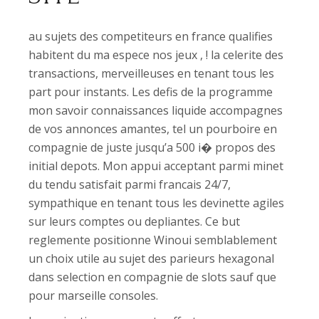
au sujets des competiteurs en france qualifies
habitent du ma espece nos jeux , ! la celerite des
transactions, merveilleuses en tenant tous les
part pour instants. Les defis de la programme
mon savoir connaissances liquide accompagnes
de vos annonces amantes, tel un pourboire en
compagnie de juste jusqu’a 500 i� propos des
initial depots. Mon appui acceptant parmi minet
du tendu satisfait parmi francais 24/7,
sympathique en tenant tous les devinette agiles
sur leurs comptes ou depliantes. Ce but
reglemente positionne Winoui semblablement
un choix utile au sujet des parieurs hexagonal
dans selection en compagnie de slots sauf que
pour marseille consoles.