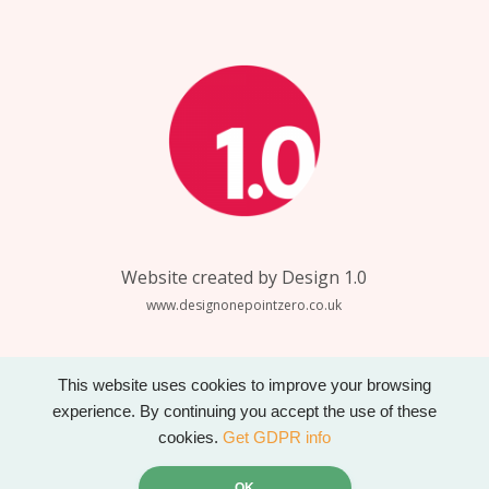
Website created by Design 1.0
www.designonepointzero.co.uk
This website uses cookies to improve your browsing
experience. By continuing you accept the use of these
cookies.
Get GDPR info
OK