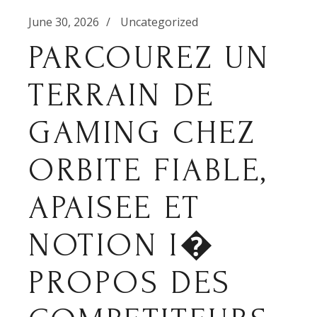
June 30, 2026
Uncategorized
PARCOUREZ UN
TERRAIN DE
GAMING CHEZ
ORBITE FIABLE,
APAISEE ET
NOTION I�
PROPOS DES