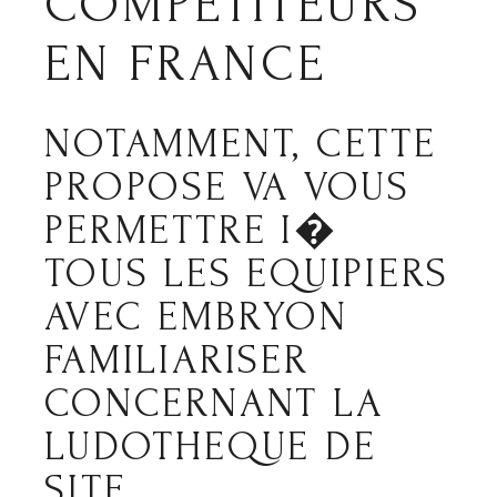
COMPETITEURS
EN FRANCE
NOTAMMENT, CETTE
PROPOSE VA VOUS
PERMETTRE I�
TOUS LES EQUIPIERS
AVEC EMBRYON
FAMILIARISER
CONCERNANT LA
LUDOTHEQUE DE
SITE