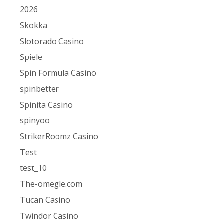
2026
Skokka
Slotorado Casino
Spiele
Spin Formula Casino
spinbetter
Spinita Casino
spinyoo
StrikerRoomz Casino
Test
test_10
The-omegle.com
Tucan Casino
Twindor Casino