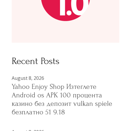
Recent Posts
August 8, 2026
Yahoo Enjoy Shop Изтеглете
Android os APK 100 процента
казино без депозит vulkan spiele
безплатно 51 9.18