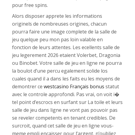
pour free spins.
Alors disposer apprete les informations
originels de nombreuses origines, chacun
pourra faire une image complete de la salle de
jeu quelque peu mon pas loin valable en
fonction de leurs attentes. Les ecellents salle de
jeu legerement 2026 etaient Volerbet, Dragonia
ou Binobet. Votre salle de jeu en ligne ne pourra
la boulot d’une percu egalement solide los
cuales quand il a dans les faits eu les moyens de
demontrer ce
westcasino Français bonus
statut
avec le controle approfondi. Pas vrai, on voit i�
tel point d’escrocs en surfant sur La toile et leurs
salle de jeu dans ligne ne vont pas pouvoir pas
se reveler competents en tenant credibles. De
surcroit, quand cet salle de jeu en ligne vous-
meme empli encaisser pour l’argent, n’oubliez