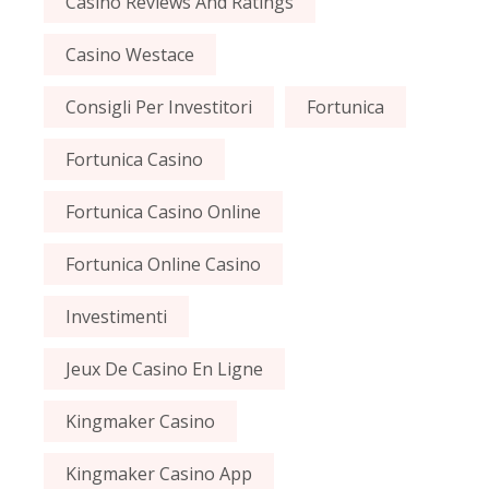
Casino Reviews And Ratings
Casino Westace
Consigli Per Investitori
Fortunica
Fortunica Casino
Fortunica Casino Online
Fortunica Online Casino
Investimenti
Jeux De Casino En Ligne
Kingmaker Casino
Kingmaker Casino App