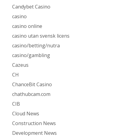
Candybet Casino
casino
casino online
casino utan svensk licens
casino/betting/nutra
casino/gambling
Cazeus
CH
ChanceBit Casino
chathubcam.com
CIB
Cloud News
Construction News
Development News