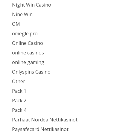
Night Win Casino
Nine Win
OM
omegle.pro
Online Casino
online casinos
online gaming
Onlyspins Casino
Other
Pack 1
Pack 2
Pack 4
Parhaat Nordea Nettikasinot
Paysafecard Nettikasinot