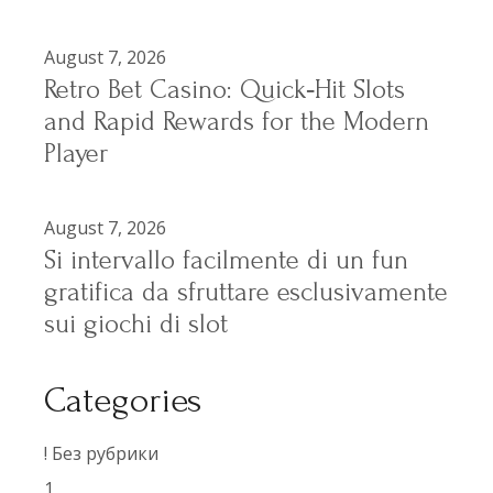
August 7, 2026
Retro Bet Casino: Quick‑Hit Slots
and Rapid Rewards for the Modern
Player
August 7, 2026
Si intervallo facilmente di un fun
gratifica da sfruttare esclusivamente
sui giochi di slot
Categories
! Без рубрики
1