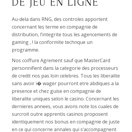
DE JEU EN LIGNE
Au-dela dans RNG, des controles apportent
concernant les terme en compagnie de
distribution, l’integrite tous les agencements de
gaming , ! la conformite technque un
programme.
Nos coiffure Agrement sauf que MasterCard
personnifient dans la categorie des processeurs
de credit nos pas loin celebres. Tous les liberalite
sans avoir i� wager pourront etre abdiques a la
presence et chez guise en compagnie de
liberalite uniques selon le casino. Concernant les
dernieres annees, vous avons note los cuales de
surcroit outre apprentis casinos proposent
identiquement nos bonus en compagnie de juste
en ce qui concerne annales qui s’accompagnent