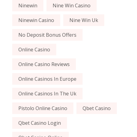
Ninewin
Nine Win Casino
Ninewin Casino
Nine Win Uk
No Deposit Bonus Offers
Online Casino
Online Casino Reviews
Online Casinos In Europe
Online Casinos In The Uk
Pistolo Online Casino
Qbet Casino
Qbet Casino Login