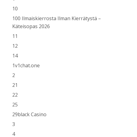
10
100 Ilmaiskierrosta Ilman Kierrätystä –
Käteisopas 2026
11
12
14
1v1chat.one
2
21
22
25
29black Casino
3
4