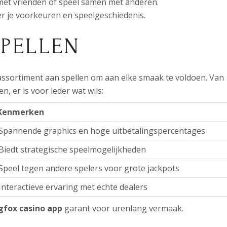
met vrienden of speel samen met anderen.
r je voorkeuren en speelgeschiedenis.
PELLEN
assortiment aan spellen om aan elke smaak te voldoen. Van
, er is voor ieder wat wils:
Kenmerken
Spannende graphics en hoge uitbetalingspercentages
Biedt strategische speelmogelijkheden
Speel tegen andere spelers voor grote jackpots
Interactieve ervaring met echte dealers
gfox casino app
garant voor urenlang vermaak.