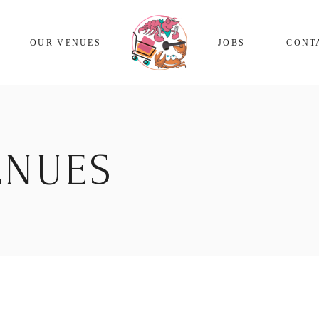
The Cracking Crab
OUR VENUES
JOBS
CONT
The Winking Prawn
The Cracking Crab
The Winking Prawn
ENUES