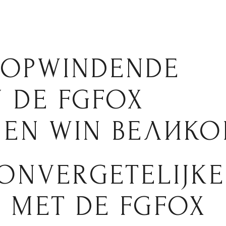
 OPWINDENDE
 DE FGFOX
 EN WIN ВЕЛИКО
ONVERGETELIJKE
 MET DE FGFOX