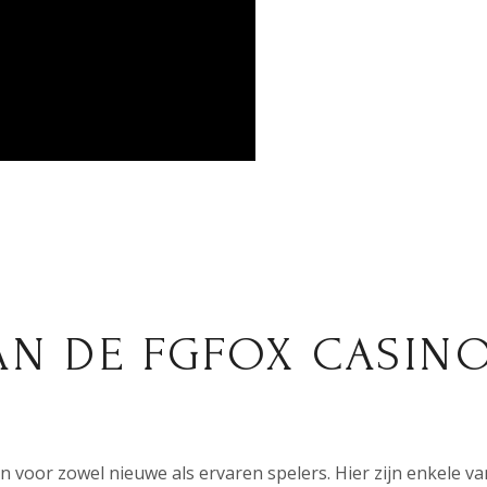
N DE FGFOX CASIN
n voor zowel nieuwe als ervaren spelers. Hier zijn enkele va