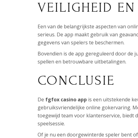
VEILIGHEID EN
Een van de belangrijkste aspecten van onlin
serieus. De app maakt gebruik van geavanc
gegevens van spelers te beschermen.
Bovendien is de app gereguleerd door de jui
spellen en betrouwbare uitbetalingen.
CONCLUSIE
De
fgfox casino app
is een uitstekende keu
gebruiksvriendelijke online gokervaring. M
toegewijd team voor klantenservice, biedt d
speelsessie.
Of je nu een doorgewinterde speler bent of 