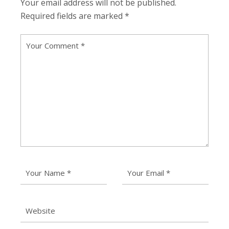
Your email address will not be published.
Required fields are marked
*