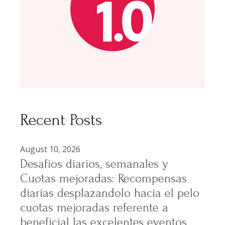
Recent Posts
August 10, 2026
Desafios diarios, semanales y
Cuotas mejoradas: Recompensas
diarias desplazandolo hacia el pelo
cuotas mejoradas referente a
beneficial las excelentes eventos