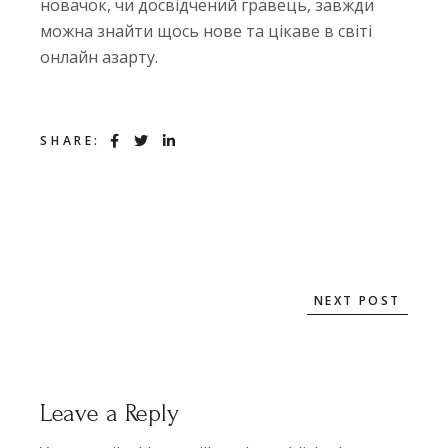
новачок, чи досвідчений гравець, завжди
можна знайти щось нове та цікаве в світі
онлайн азарту.
SHARE:
NEXT POST
Leave a Reply