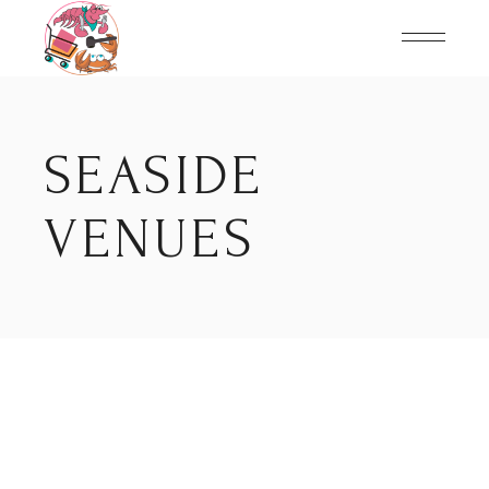
Skip
to
the
content
SEASIDE
VENUES