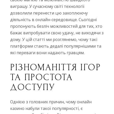
виграшу. У сучасному світі технології
дозволили перенести цю захоплюючу
діяльність в онлайн-середовище. Сьогодні
пропонують безліч можливостей для тих, хто
бажає випробувати свою удачу, не виходячи з
дому. У цій статті ми розглянемо, чому такі
платформи стають дедалі популярнішими та
які переваги вони надають гравцям.
РІЗНОМАНІТТЯ ІГОР
ТА ПРОСТОТА
ДОСТУПУ
Однією з головних причин, чому онлайн
казино набули такої популярності, є