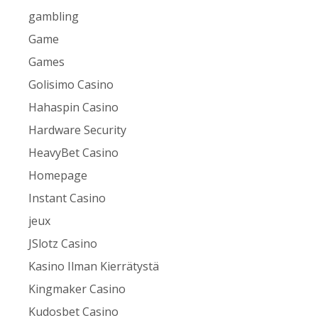
gambling
Game
Games
Golisimo Casino
Hahaspin Casino
Hardware Security
HeavyBet Casino
Homepage
Instant Casino
jeux
JSlotz Casino
Kasino Ilman Kierrätystä
Kingmaker Casino
Kudosbet Casino