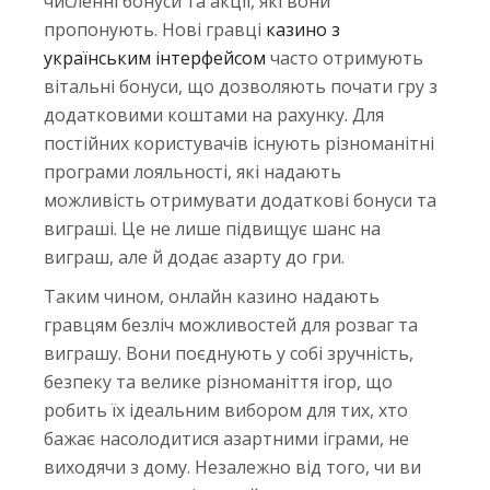
численні бонуси та акції, які вони
пропонують. Нові гравці
казино з
українським інтерфейсом
часто отримують
вітальні бонуси, що дозволяють почати гру з
додатковими коштами на рахунку. Для
постійних користувачів існують різноманітні
програми лояльності, які надають
можливість отримувати додаткові бонуси та
виграші. Це не лише підвищує шанс на
виграш, але й додає азарту до гри.
Таким чином, онлайн казино надають
гравцям безліч можливостей для розваг та
виграшу. Вони поєднують у собі зручність,
безпеку та велике різноманіття ігор, що
робить їх ідеальним вибором для тих, хто
бажає насолодитися азартними іграми, не
виходячи з дому. Незалежно від того, чи ви