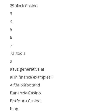
29black Casino
3
4
5
6
7
7ai.tools
9
a16z generative ai
ai in finance examples 1
Aif3aib6footahd
Bananzia Casino
Betfouru Casino
blog