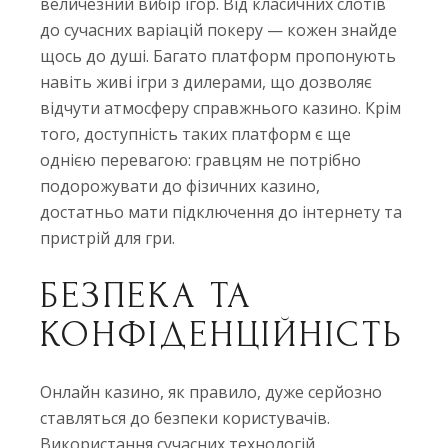
величезний вибір ігор. Від класичних слотів
до сучасних варіацій покеру — кожен знайде
щось до душі. Багато платформ пропонують
навіть живі ігри з дилерами, що дозволяє
відчути атмосферу справжнього казино. Крім
того, доступність таких платформ є ще
однією перевагою: гравцям не потрібно
подорожувати до фізичних казино,
достатньо мати підключення до інтернету та
пристрій для гри.
БЕЗПЕКА ТА
КОНФІДЕНЦІЙНІСТЬ
Онлайн казино, як правило, дуже серйозно
ставляться до безпеки користувачів.
Використання сучасних технологій