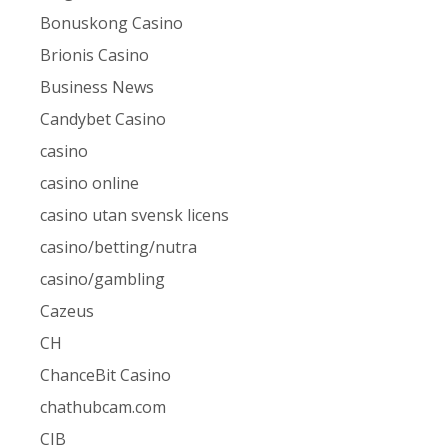
Bonuskong Casino
Brionis Casino
Business News
Candybet Casino
casino
casino online
casino utan svensk licens
casino/betting/nutra
casino/gambling
Cazeus
CH
ChanceBit Casino
chathubcam.com
CIB