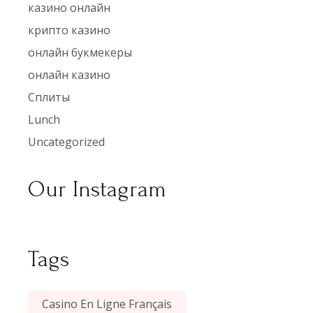
казино онлайн
крипто казино
онлайн букмекеры
онлайн казино
Сплиты
Lunch
Uncategorized
Our Instagram
Tags
Casino En Ligne Français