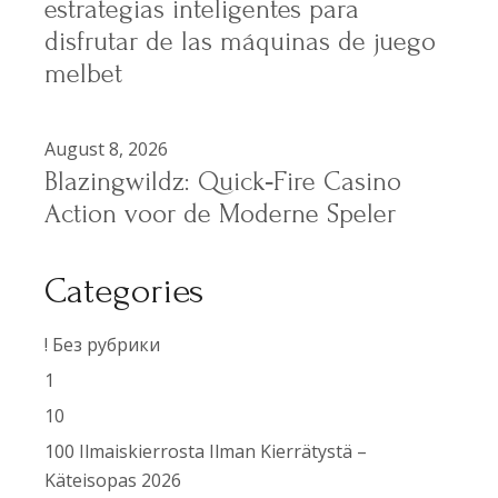
estrategias inteligentes para
disfrutar de las máquinas de juego
melbet
August 8, 2026
Blazingwildz: Quick‑Fire Casino
Action voor de Moderne Speler
Categories
! Без рубрики
1
10
100 Ilmaiskierrosta Ilman Kierrätystä –
Käteisopas 2026