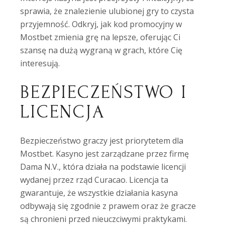
sprawia, że znalezienie ulubionej gry to czysta
przyjemność. Odkryj, jak kod promocyjny w
Mostbet zmienia grę na lepsze, oferując Ci
szansę na dużą wygraną w grach, które Cię
interesują.
BEZPIECZEŃSTWO I
LICENCJA
Bezpieczeństwo graczy jest priorytetem dla
Mostbet. Kasyno jest zarządzane przez firmę
Dama N.V., która działa na podstawie licencji
wydanej przez rząd Curacao. Licencja ta
gwarantuje, że wszystkie działania kasyna
odbywają się zgodnie z prawem oraz że gracze
są chronieni przed nieuczciwymi praktykami.