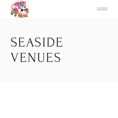
Skip
to
the
content
SEASIDE
VENUES