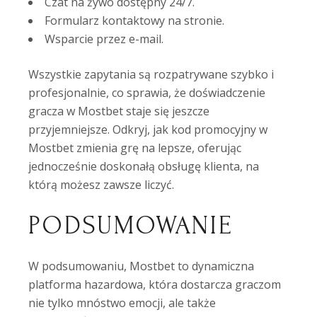
Czat na żywo dostępny 24/7.
Formularz kontaktowy na stronie.
Wsparcie przez e-mail.
Wszystkie zapytania są rozpatrywane szybko i
profesjonalnie, co sprawia, że doświadczenie
gracza w Mostbet staje się jeszcze
przyjemniejsze. Odkryj, jak kod promocyjny w
Mostbet zmienia grę na lepsze, oferując
jednocześnie doskonałą obsługę klienta, na
którą możesz zawsze liczyć.
PODSUMOWANIE
W podsumowaniu, Mostbet to dynamiczna
platforma hazardowa, która dostarcza graczom
nie tylko mnóstwo emocji, ale także