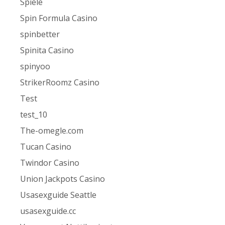
Spiele
Spin Formula Casino
spinbetter
Spinita Casino
spinyoo
StrikerRoomz Casino
Test
test_10
The-omegle.com
Tucan Casino
Twindor Casino
Union Jackpots Casino
Usasexguide Seattle
usasexguide.cc