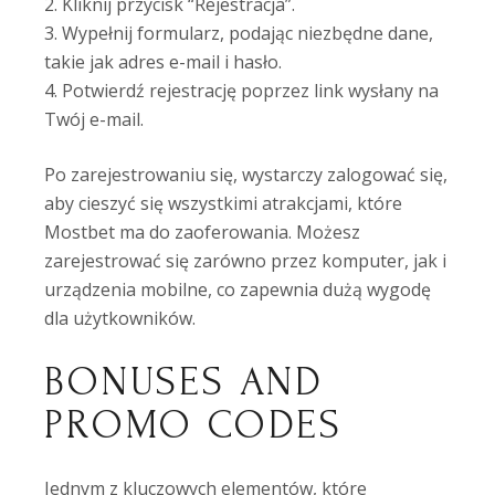
Kliknij przycisk “Rejestracja”.
Wypełnij formularz, podając niezbędne dane,
takie jak adres e-mail i hasło.
Potwierdź rejestrację poprzez link wysłany na
Twój e-mail.
Po zarejestrowaniu się, wystarczy zalogować się,
aby cieszyć się wszystkimi atrakcjami, które
Mostbet ma do zaoferowania. Możesz
zarejestrować się zarówno przez komputer, jak i
urządzenia mobilne, co zapewnia dużą wygodę
dla użytkowników.
BONUSES AND
PROMO CODES
Jednym z kluczowych elementów, które