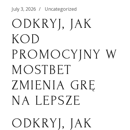
July 3, 2026
Uncategorized
ODKRYJ, JAK
KOD
PROMOCYJNY W
MOSTBET
ZMIENIA GRĘ
NA LEPSZE
ODKRYJ, JAK