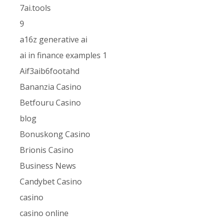
7ai.tools
9
a16z generative ai
ai in finance examples 1
Aif3aib6footahd
Bananzia Casino
Betfouru Casino
blog
Bonuskong Casino
Brionis Casino
Business News
Candybet Casino
casino
casino online