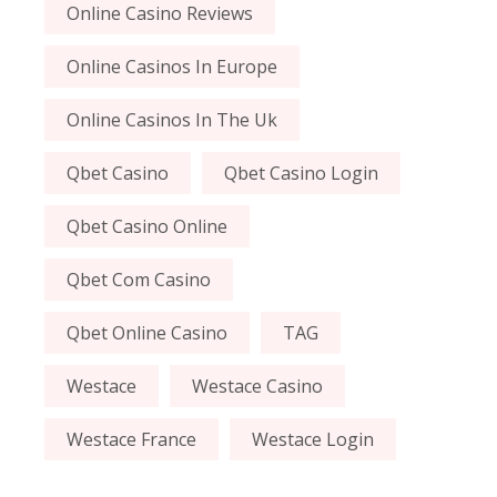
Online Casino Reviews
Online Casinos In Europe
Online Casinos In The Uk
Qbet Casino
Qbet Casino Login
Qbet Casino Online
Qbet Com Casino
Qbet Online Casino
TAG
Westace
Westace Casino
Westace France
Westace Login