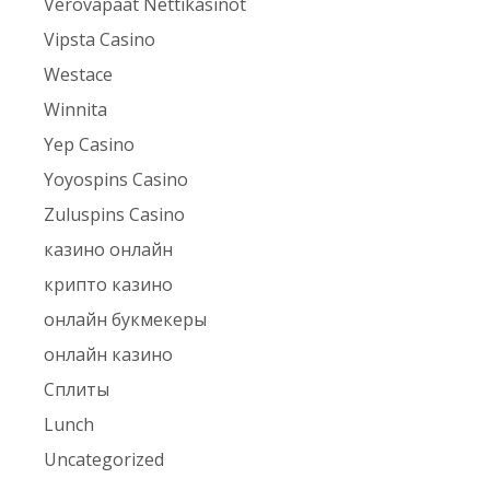
Verovapaat Nettikasinot
Vipsta Casino
Westace
Winnita
Yep Casino
Yoyospins Casino
Zuluspins Casino
казино онлайн
крипто казино
онлайн букмекеры
онлайн казино
Сплиты
Lunch
Uncategorized