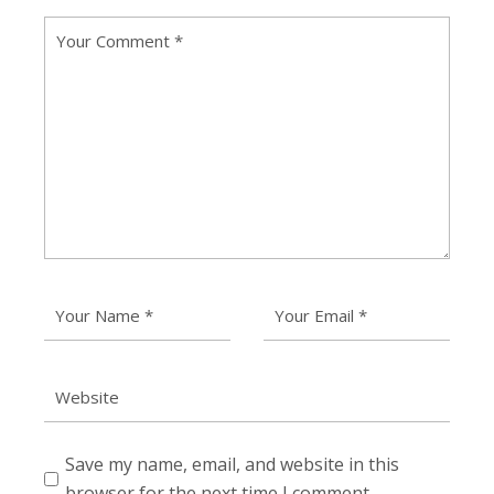
Save my name, email, and website in this
browser for the next time I comment.