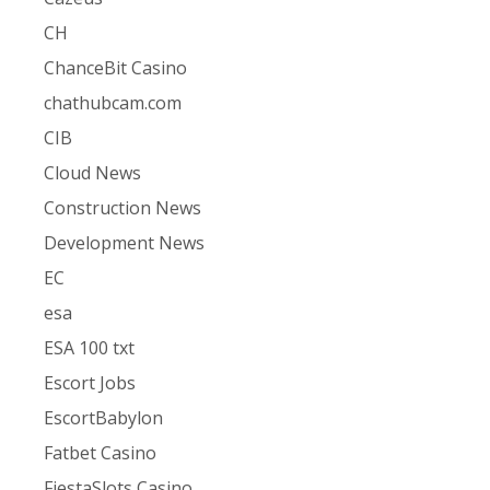
CH
ChanceBit Casino
chathubcam.com
CIB
Cloud News
Construction News
Development News
EC
esa
ESA 100 txt
Escort Jobs
EscortBabylon
Fatbet Casino
FiestaSlots Casino