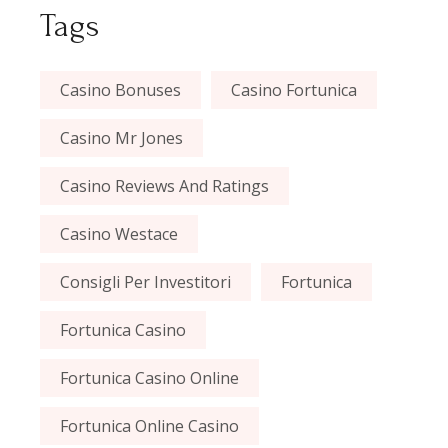
Tags
Casino Bonuses
Casino Fortunica
Casino Mr Jones
Casino Reviews And Ratings
Casino Westace
Consigli Per Investitori
Fortunica
Fortunica Casino
Fortunica Casino Online
Fortunica Online Casino