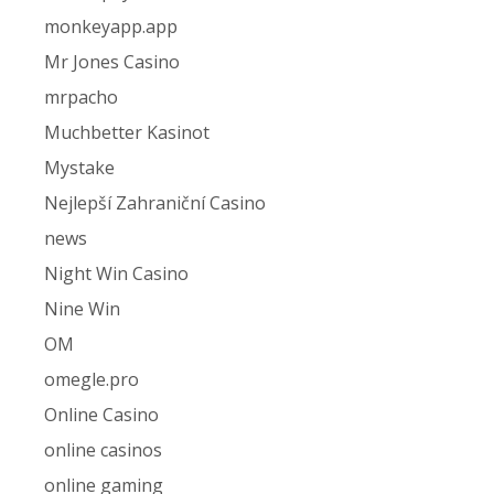
monkeyapp.app
Mr Jones Casino
mrpacho
Muchbetter Kasinot
Mystake
Nejlepší Zahraniční Casino
news
Night Win Casino
Nine Win
OM
omegle.pro
Online Casino
online casinos
online gaming