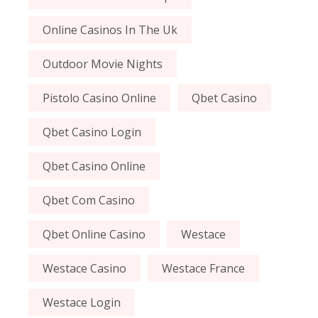
Online Casinos In The Uk
Outdoor Movie Nights
Pistolo Casino Online
Qbet Casino
Qbet Casino Login
Qbet Casino Online
Qbet Com Casino
Qbet Online Casino
Westace
Westace Casino
Westace France
Westace Login