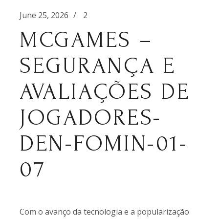
June 25, 2026
2
MCGAMES –
SEGURANÇA E
AVALIAÇÕES DE
JOGADORES-
DEN-FOMIN-01-
07
Com o avanço da tecnologia e a popularização