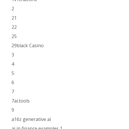
2
21
22
25
29black Casino
3
4
5
6
7
7ai.tools
9
a16z generative ai
ai in finance examples 1