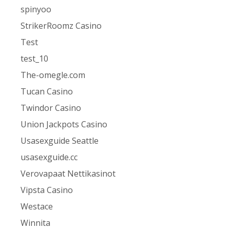
spinyoo
StrikerRoomz Casino
Test
test_10
The-omegle.com
Tucan Casino
Twindor Casino
Union Jackpots Casino
Usasexguide Seattle
usasexguide.cc
Verovapaat Nettikasinot
Vipsta Casino
Westace
Winnita