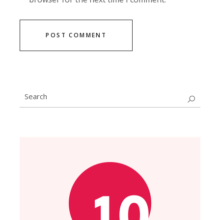
POST COMMENT
Search
for: