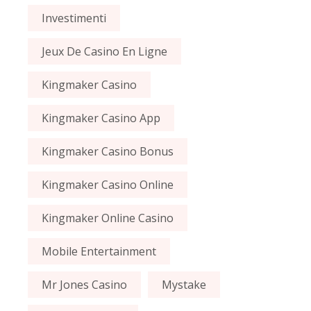
Investimenti
Jeux De Casino En Ligne
Kingmaker Casino
Kingmaker Casino App
Kingmaker Casino Bonus
Kingmaker Casino Online
Kingmaker Online Casino
Mobile Entertainment
Mr Jones Casino
Mystake