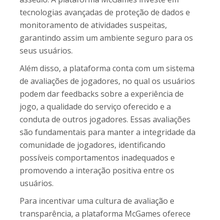
tecnologias avançadas de proteção de dados e
monitoramento de atividades suspeitas,
garantindo assim um ambiente seguro para os
seus usuários.
Além disso, a plataforma conta com um sistema
de avaliações de jogadores, no qual os usuários
podem dar feedbacks sobre a experiência de
jogo, a qualidade do serviço oferecido e a
conduta de outros jogadores. Essas avaliações
são fundamentais para manter a integridade da
comunidade de jogadores, identificando
possíveis comportamentos inadequados e
promovendo a interação positiva entre os
usuários.
Para incentivar uma cultura de avaliação e
transparência, a plataforma McGames oferece