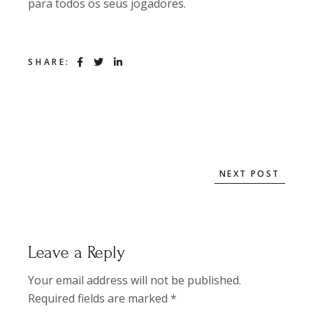
para todos os seus jogadores.
SHARE:
NEXT POST
Leave a Reply
Your email address will not be published.
Required fields are marked
*