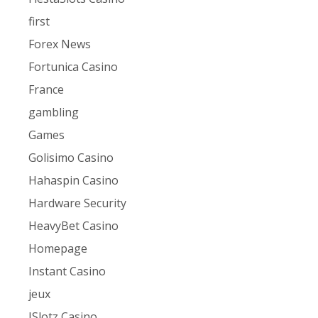
first
Forex News
Fortunica Casino
France
gambling
Games
Golisimo Casino
Hahaspin Casino
Hardware Security
HeavyBet Casino
Homepage
Instant Casino
jeux
JSlotz Casino