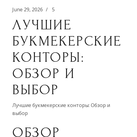
June 29, 2026
5
ЛУЧШИЕ
БУКМЕКЕРСКИЕ
КОНТОРЫ:
ОБЗОР И
ВЫБОР
Лучшие букмекерские конторы: Обзор и
выбор
ОБЗОР