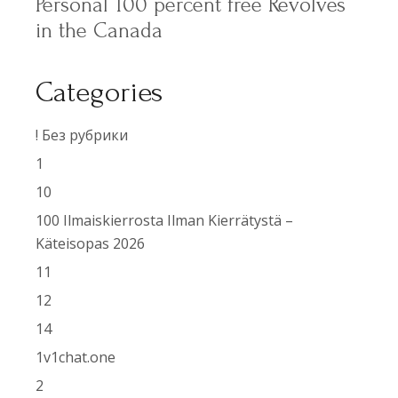
Personal 100 percent free Revolves
in the Canada
Categories
! Без рубрики
1
10
100 Ilmaiskierrosta Ilman Kierrätystä –
Käteisopas 2026
11
12
14
1v1chat.one
2