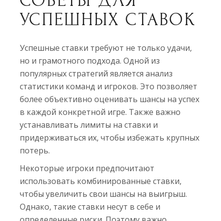
СОВЕТЫ ДЛЯ
УСПЕШНЫХ СТАВОК
Успешные ставки требуют не только удачи,
но и грамотного подхода. Одной из
популярных стратегий является анализ
статистики команд и игроков. Это позволяет
более объективно оценивать шансы на успех
в каждой конкретной игре. Также важно
устанавливать лимиты на ставки и
придерживаться их, чтобы избежать крупных
потерь.
Некоторые игроки предпочитают
использовать комбинированные ставки,
чтобы увеличить свои шансы на выигрыш.
Однако, такие ставки несут в себе и
определенные риски. Поэтому важно