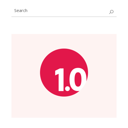
Search
for: