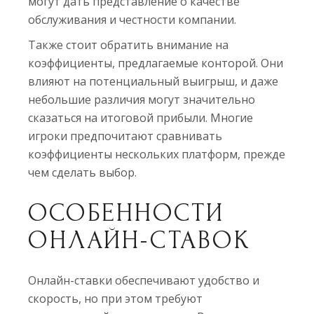
могут дать представление о качестве
обслуживания и честности компании.
Также стоит обратить внимание на
коэффициенты, предлагаемые конторой. Они
влияют на потенциальный выигрыш, и даже
небольшие различия могут значительно
сказаться на итоговой прибыли. Многие
игроки предпочитают сравнивать
коэффициенты нескольких платформ, прежде
чем сделать выбор.
ОСОБЕННОСТИ
ОНЛАЙН-СТАВОК
Онлайн-ставки обеспечивают удобство и
скорость, но при этом требуют