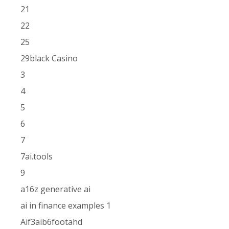
21
22
25
29black Casino
3
4
5
6
7
7ai.tools
9
a16z generative ai
ai in finance examples 1
Aif3aib6footahd