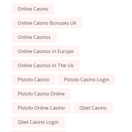
Online Casino
Online Casino Bonuses Uk
Online Casinos
Online Casinos In Europe
Online Casinos In The Uk
Pistolo Casino
Pistolo Casino Login
Pistolo Casino Online
Pistolo Online Casino
Qbet Casino
Qbet Casino Login