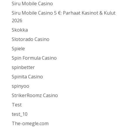
Siru Mobile Casino
Siru Mobile Casino 5 €: Parhaat Kasinot & Kulut
2026
Skokka
Slotorado Casino
Spiele
Spin Formula Casino
spinbetter
Spinita Casino
spinyoo
StrikerRoomz Casino
Test
test_10
The-omegle.com