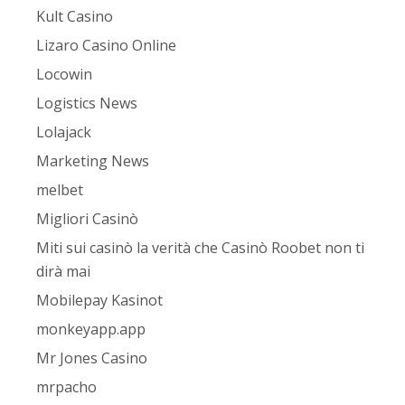
Kult Casino
Lizaro Casino Online
Locowin
Logistics News
Lolajack
Marketing News
melbet
Migliori Casinò
Miti sui casinò la verità che Casinò Roobet non ti
dirà mai
Mobilepay Kasinot
monkeyapp.app
Mr Jones Casino
mrpacho