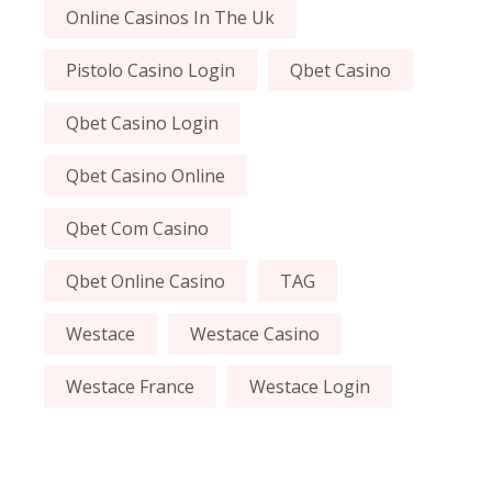
Online Casinos In The Uk
Pistolo Casino Login
Qbet Casino
Qbet Casino Login
Qbet Casino Online
Qbet Com Casino
Qbet Online Casino
TAG
Westace
Westace Casino
Westace France
Westace Login