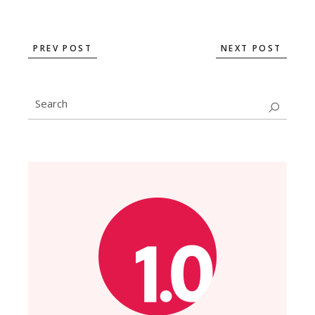
PREV POST
NEXT POST
Search
for: