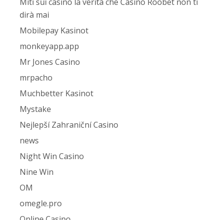
Miti sui casinò la verità che Casinò Roobet non ti
dirà mai
Mobilepay Kasinot
monkeyapp.app
Mr Jones Casino
mrpacho
Muchbetter Kasinot
Mystake
Nejlepší Zahraniční Casino
news
Night Win Casino
Nine Win
OM
omegle.pro
Online Casino