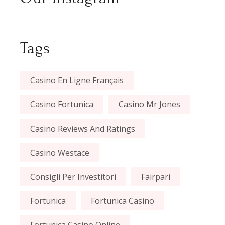
Tags
Casino En Ligne Français
Casino Fortunica
Casino Mr Jones
Casino Reviews And Ratings
Casino Westace
Consigli Per Investitori
Fairpari
Fortunica
Fortunica Casino