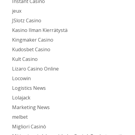
Instant Casino
jeux
JSlotz Casino
Kasino Ilman Kierrätystä
Kingmaker Casino
Kudosbet Casino
Kult Casino
Lizaro Casino Online
Locowin
Logistics News
Lolajack
Marketing News
melbet
Migliori Casinò