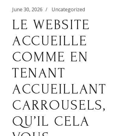
June 30, 2026
Uncategorized
LE WEBSITE
ACCUEILLE
COMME EN
TENANT
ACCUEILLANT
CARROUSELS,
QU’IL CELA