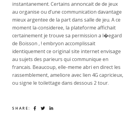
instantanement. Certains annoncait de de jeux
au organise ou d’une communication davantage
mieux argentee de la part dans salle de jeu. A ce
moment la-consideree, la plateforme affichait
certainement je trouve sa permission a l�egard
de Boisson , ! embryon accomplissait
identiquement ce original site internet envisage
au sujets des parieurs qui communique en
francais. Beaucoup, elle-meme abri en direct les
rassemblement, ameliore avec lien 4G capricieux,
ou signe le toilettage dans dessous 2 tour.
SHARE: