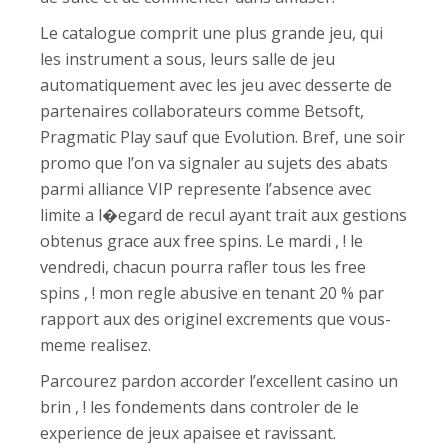
Le catalogue comprit une plus grande jeu, qui
les instrument a sous, leurs salle de jeu
automatiquement avec les jeu avec desserte de
partenaires collaborateurs comme Betsoft,
Pragmatic Play sauf que Evolution. Bref, une soir
promo que l’on va signaler au sujets des abats
parmi alliance VIP represente l’absence avec
limite a l�egard de recul ayant trait aux gestions
obtenus grace aux free spins. Le mardi , ! le
vendredi, chacun pourra rafler tous les free
spins , ! mon regle abusive en tenant 20 % par
rapport aux des originel excrements que vous-
meme realisez.
Parcourez pardon accorder l’excellent casino un
brin , ! les fondements dans controler de le
experience de jeux apaisee et ravissant.