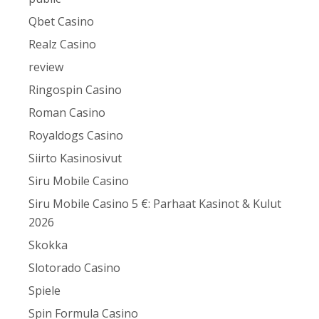
Qbet Casino
Realz Casino
review
Ringospin Casino
Roman Casino
Royaldogs Casino
Siirto Kasinosivut
Siru Mobile Casino
Siru Mobile Casino 5 €: Parhaat Kasinot & Kulut
2026
Skokka
Slotorado Casino
Spiele
Spin Formula Casino