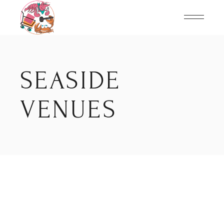
Skip
to
the
content
SEASIDE
VENUES