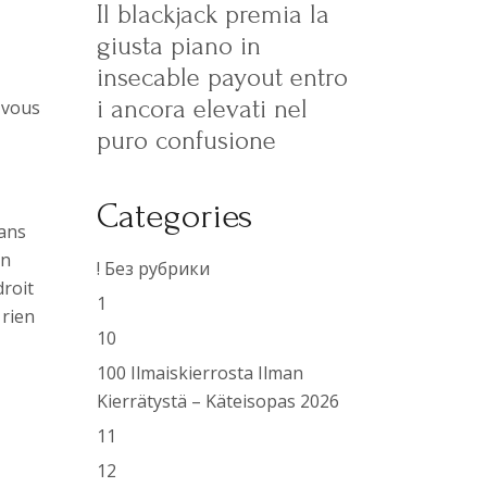
Il blackjack premia la
giusta piano in
insecable payout entro
i ancora elevati nel
s vous
puro confusione
Categories
sans
en
! Без рубрики
droit
1
 rien
10
100 Ilmaiskierrosta Ilman
Kierrätystä – Käteisopas 2026
11
12