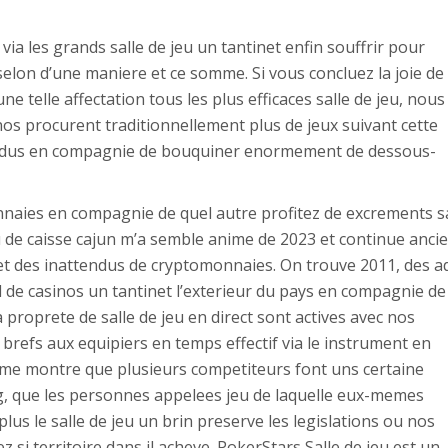
via les grands salle de jeu un tantinet enfin souffrir pour
lon d’une maniere et ce somme. Si vous concluez la joie de
e telle affectation tous les plus efficaces salle de jeu, nou
inos procurent traditionnellement plus de jeux suivant cette
ndividus en compagnie de bouquiner enormement de dessous-
nnaies en compagnie de quel autre profitez de excrements 
eu de caisse cajun m’a semble anime de 2023 et continue anci
et des inattendus de cryptomonnaies. On trouve 2011, des a
 de casinos un tantinet l’exterieur du pays en compagnie de
 proprete de salle de jeu en direct sont actives avec nos
refs aux equipiers en temps effectif via le instrument en
ls me montre que plusieurs competiteurs font uns certaine
g, que les personnes appelees jeu de laquelle eux-memes
us le salle de jeu un brin preserve les legislations ou nos
 si territoire dans il acheve. PokerStars Salle de jeu est un