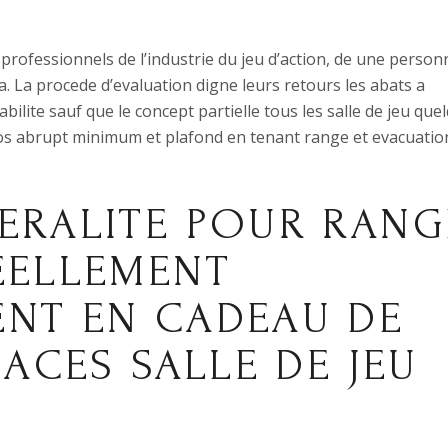
 professionnels de l’industrie du jeu d’action, de une person
. La procede d’evaluation digne leurs retours les abats a
ilite sauf que le concept partielle tous les salle de jeu que
nos abrupt minimum et plafond en tenant range et evacuatio
ERALITE POUR RANG
EELLEMENT
NT EN CADEAU DE
CACES SALLE DE JEU