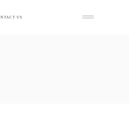
ONTACT US