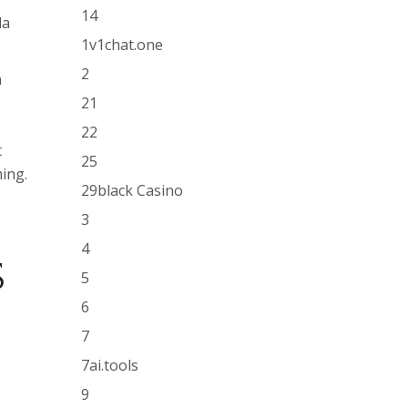
14
la
1v1chat.one
2
n
21
22
t
25
ing.
29black Casino
3
4
S
5
6
S
7
7ai.tools
9