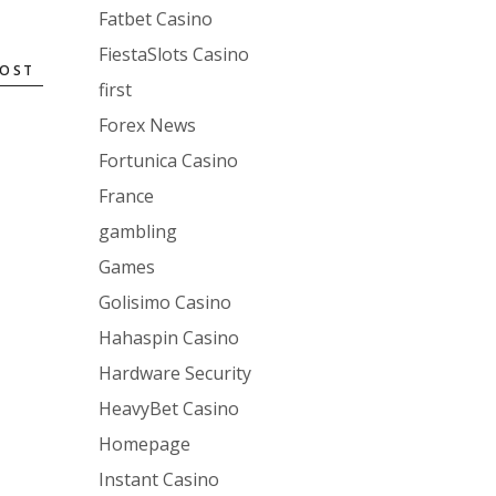
Fatbet Casino
FiestaSlots Casino
POST
first
Forex News
Fortunica Casino
France
gambling
Games
Golisimo Casino
Hahaspin Casino
Hardware Security
HeavyBet Casino
Homepage
Instant Casino