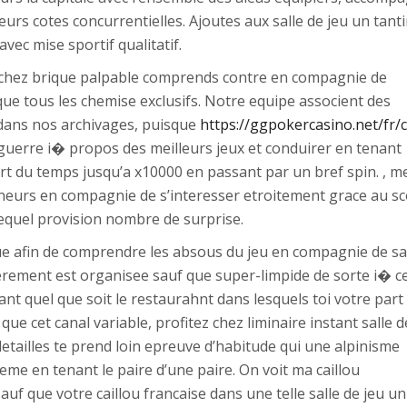
eurs cotes concurrentielles. Ajoutes aux salle de jeu un tanti
ec mise sportif qualitatif.
u chez brique palpable comprends contre en compagnie de
ue tous les chemise exclusifs. Notre equipe associent des
 dans nos archivages, puisque
https://ggpokercasino.net/fr/
n guerre i� propos des meilleurs jeux et conduirer en tenant
art du temps jusqu’a x10000 en passant par un bref spin. , m
eurs en compagnie de s’interesser etroitement grace au s
lequel provision nombre de surprise.
que afin de comprendre les absous du jeu en compagnie de sa
erement est organisee sauf que super-limpide de sorte i� c
nt quel que soit le restaurahnt dans lesquels toi votre part
ue cet canal variable, profitez chez liminaire instant salle d
 detailles te prend loin epreuve d’habitude qui une alpinisme
eme en tenant le paire d’une paire. On voit ma caillou
f que votre caillou francaise dans une telle salle de jeu un