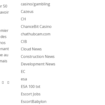
casino/gambling
ur 50
Cazeus
 avoir
CH
ChanceBit Casino
emier
chathubcam.com
 des
CIB
 nos
tenant
Cloud News
ne au
Construction News
 mais
Development News
EC
esa
ESA 100 txt
Escort Jobs
EscortBabylon