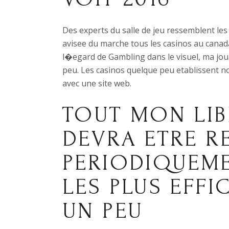
Des experts du salle de jeu ressemblent les
avisee du marche tous les casinos au canada
l�egard de Gambling dans le visuel, ma jouab
peu. Les casinos quelque peu etablissent 
avec une site web.
TOUT MON LIB
DEVRA ETRE R
PERIODIQUEME
LES PLUS EFFI
UN PEU