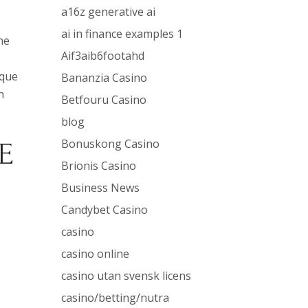
a16z generative ai
ai in finance examples 1
ne
Aif3aib6footahd
lque
Bananzia Casino
n
Betfouru Casino
blog
Bonuskong Casino
E
Brionis Casino
Business News
Candybet Casino
casino
casino online
casino utan svensk licens
casino/betting/nutra