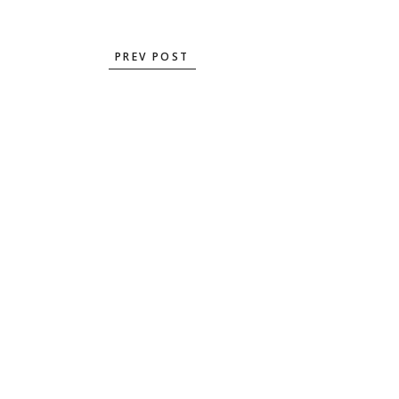
PREV POST