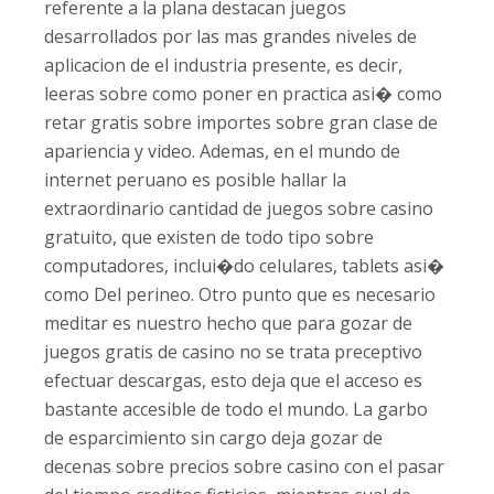
referente a la plana destacan juegos
desarrollados por las mas grandes niveles de
aplicacion de el industria presente, es decir,
leeras sobre como poner en practica asi� como
retar gratis sobre importes sobre gran clase de
apariencia y video. Ademas, en el mundo de
internet peruano es posible hallar la
extraordinario cantidad de juegos sobre casino
gratuito, que existen de todo tipo sobre
computadores, inclui�do celulares, tablets asi�
como Del perineo. Otro punto que es necesario
meditar es nuestro hecho que para gozar de
juegos gratis de casino no se trata preceptivo
efectuar descargas, esto deja que el acceso es
bastante accesible de todo el mundo. La garbo
de esparcimiento sin cargo deja gozar de
decenas sobre precios sobre casino con el pasar