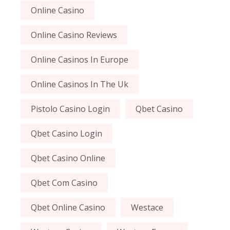
Online Casino
Online Casino Reviews
Online Casinos In Europe
Online Casinos In The Uk
Pistolo Casino Login
Qbet Casino
Qbet Casino Login
Qbet Casino Online
Qbet Com Casino
Qbet Online Casino
Westace