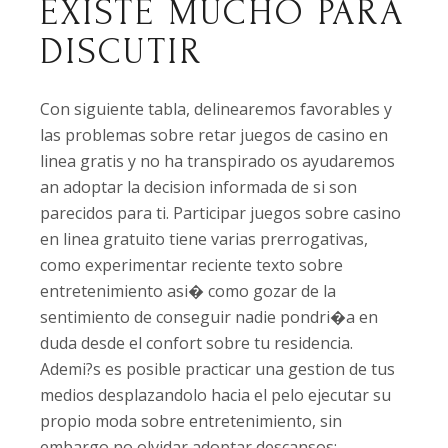
EXISTE MUCHO PARA
DISCUTIR
Con siguiente tabla, delinearemos favorables y
las problemas sobre retar juegos de casino en
linea gratis y no ha transpirado os ayudaremos
an adoptar la decision informada de si son
parecidos para ti. Participar juegos sobre casino
en linea gratuito tiene varias prerrogativas,
como experimentar reciente texto sobre
entretenimiento asi� como gozar de la
sentimiento de conseguir nadie pondri�a en
duda desde el confort sobre tu residencia.
Ademi?s es posible practicar una gestion de tus
medios desplazandolo hacia el pelo ejecutar su
propio moda sobre entretenimiento, sin
embargo no olvidar adoptar descansos;