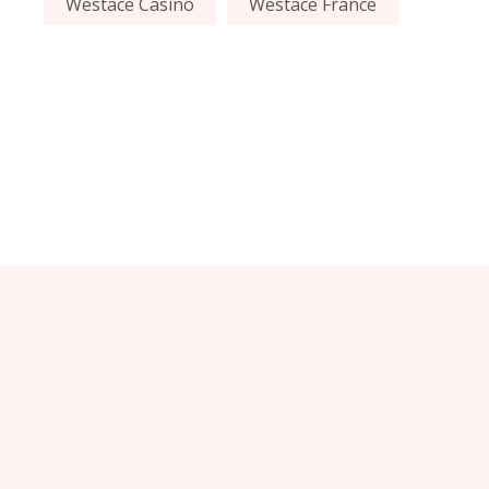
Westace Casino
Westace France