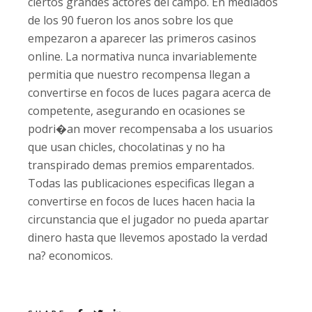
ciertos grandes actores del campo. En mediados
de los 90 fueron los anos sobre los que
empezaron a aparecer las primeros casinos
online. La normativa nunca invariablemente
permitia que nuestro recompensa llegan a
convertirse en focos de luces pagara acerca de
competente, asegurando en ocasiones se
podri�an mover recompensaba a los usuarios
que usan chicles, chocolatinas y no ha
transpirado demas premios emparentados.
Todas las publicaciones especificas llegan a
convertirse en focos de luces hacen hacia la
circunstancia que el jugador no pueda apartar
dinero hasta que llevemos apostado la verdad
na? economicos.