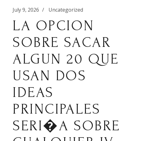
July 9, 2026
Uncategorized
LA OPCION
SOBRE SACAR
ALGUN 20 QUE
USAN DOS
IDEAS
PRINCIPALES
SERI�A SOBRE