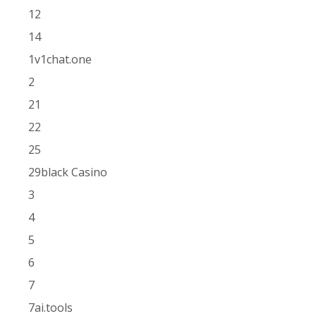
12
14
1v1chat.one
2
21
22
25
29black Casino
3
4
5
6
7
7ai.tools