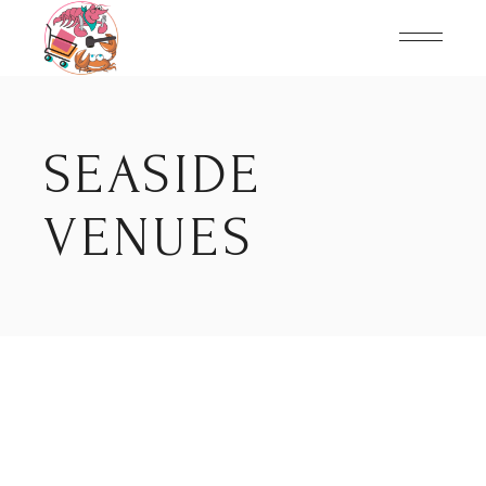
Skip
to
the
content
SEASIDE
VENUES