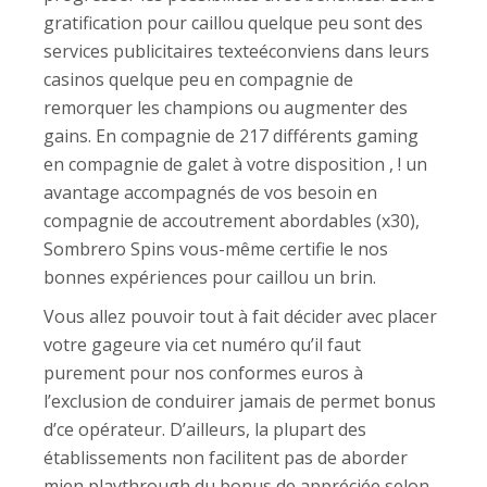
gratification pour caillou quelque peu sont des
services publicitaires texteéconviens dans leurs
casinos quelque peu en compagnie de
remorquer les champions ou augmenter des
gains. En compagnie de 217 différents gaming
en compagnie de galet à votre disposition , ! un
avantage accompagnés de vos besoin en
compagnie de accoutrement abordables (x30),
Sombrero Spins vous-même certifie le nos
bonnes expériences pour caillou un brin.
Vous allez pouvoir tout à fait décider avec placer
votre gageure via cet numéro qu’il faut
purement pour nos conformes euros à
l’exclusion de conduirer jamais de permet bonus
d’ce opérateur. D’ailleurs, la plupart des
établissements non facilitent pas de aborder
mien playthrough du bonus de appréciée selon