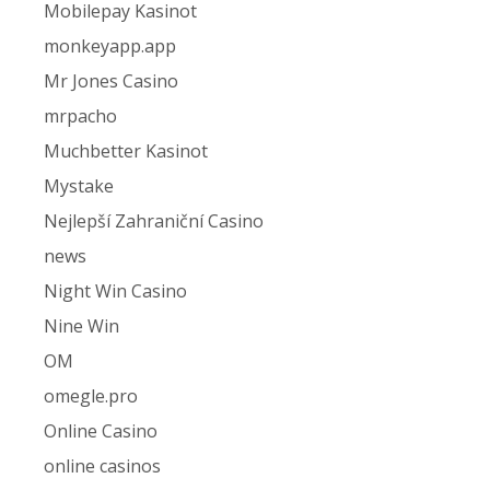
Mobilepay Kasinot
monkeyapp.app
Mr Jones Casino
mrpacho
Muchbetter Kasinot
Mystake
Nejlepší Zahraniční Casino
news
Night Win Casino
Nine Win
OM
omegle.pro
Online Casino
online casinos