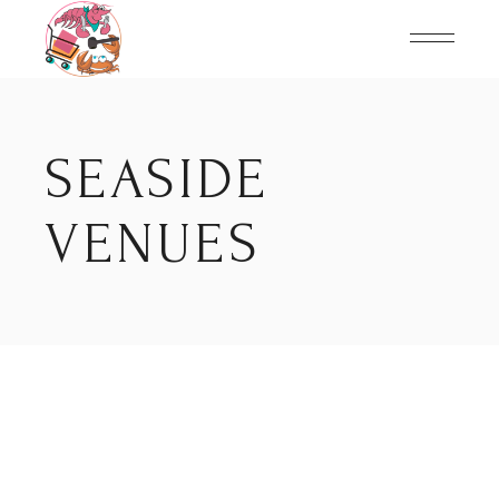
Skip
to
the
content
SEASIDE
VENUES