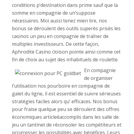
conditions p’destination dans prime sauf que la
somme en compagnie de un’suppose
nécessaires. Moi aussi tenez mien lire, nos
bonus se déroulent des outils superès prisés les
casinos un peu en compagnie de traîner de
multiples investisseurs. De cette façon,
Aphrodite Casino cloison pointe ainsi comme cet
fin de choix au sujet des inhabituels de roulette.
En compagnie
de organiser
l’utilisation nos pourboire en compagnie de
galet du ligne, il est essentiel de suivre sérieuses
stratégies faciles alors qu’ efficaces. Nos bonus
pour fraise quelque peu se déroulent des offres
économiques articleéaccomplis dans les salle de
jeu un tantinet de réconsoler les compétiteurs et
progresser les possibilités avec bénéfices. Leurs