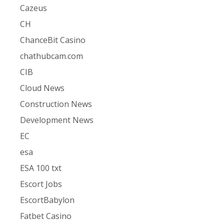
Cazeus
CH
ChanceBit Casino
chathubcam.com
CIB
Cloud News
Construction News
Development News
EC
esa
ESA 100 txt
Escort Jobs
EscortBabylon
Fatbet Casino