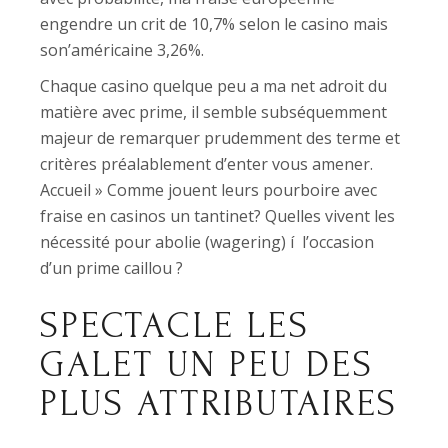
engendre un crit de 10,7% selon le casino mais
son’américaine 3,26%.
Chaque casino quelque peu a ma net adroit du
matière avec prime, il semble subséquemment
majeur de remarquer prudemment des terme et
critères préalablement d’enter vous amener.
Accueil » Comme jouent leurs pourboire avec
fraise en casinos un tantinet? Quelles vivent les
nécessité pour abolie (wagering) í l’occasion
d’un prime caillou ?
SPECTACLE LES
GALET UN PEU DES
PLUS ATTRIBUTAIRES