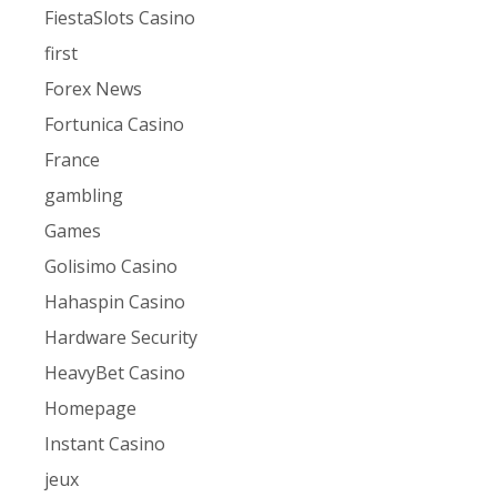
FiestaSlots Casino
first
Forex News
Fortunica Casino
France
gambling
Games
Golisimo Casino
Hahaspin Casino
Hardware Security
HeavyBet Casino
Homepage
Instant Casino
jeux