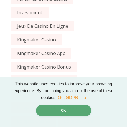
Investimenti
Jeux De Casino En Ligne
Kingmaker Casino
Kingmaker Casino App
Kingmaker Casino Bonus
Kingmaker Casino Online
This website uses cookies to improve your browsing
experience. By continuing you accept the use of these
Kingmaker Online Casino
Kk8
cookies.
Get GDPR info
Lolajack
Lolajack Bonus
OK
Lolajack Casino
Lolajack Login