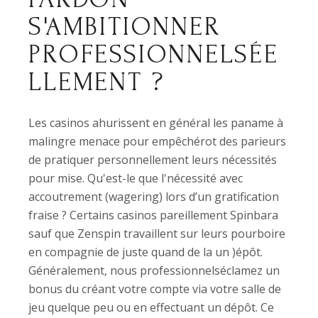
S'AMBITIONNER
PROFESSIONNELSÉE
LLEMENT ?
Les casinos ahurissent en général les paname à
malingre menace pour empêchérot des parieurs
de pratiquer personnellement leurs nécessités
pour mise. Qu'est-le que l'nécessité avec
accoutrement (wagering) lors d’un gratification
fraise ? Certains casinos pareillement Spinbara
sauf que Zenspin travaillent sur leurs pourboire
en compagnie de juste quand de la un )épôt.
Généralement, nous professionnelséclamez un
bonus du créant votre compte via votre salle de
jeu quelque peu ou en effectuant un dépôt. Ce