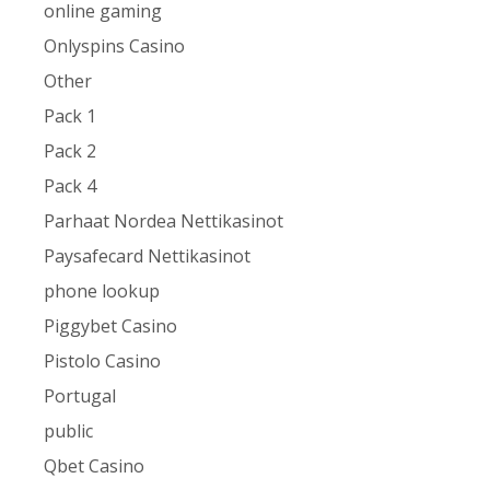
online gaming
Onlyspins Casino
Other
Pack 1
Pack 2
Pack 4
Parhaat Nordea Nettikasinot
Paysafecard Nettikasinot
phone lookup
Piggybet Casino
Pistolo Casino
Portugal
public
Qbet Casino