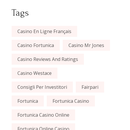
Tags
Casino En Ligne Français
Casino Fortunica
Casino Mr Jones
Casino Reviews And Ratings
Casino Westace
Consigli Per Investitori
Fairpari
Fortunica
Fortunica Casino
Fortunica Casino Online
Fortunica Online Casino