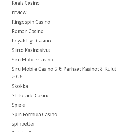
Realz Casino
review
Ringospin Casino
Roman Casino
Royaldogs Casino
Siirto Kasinosivut
Siru Mobile Casino
Siru Mobile Casino 5 €: Parhaat Kasinot & Kulut
2026
Skokka
Slotorado Casino
Spiele
Spin Formula Casino
spinbetter