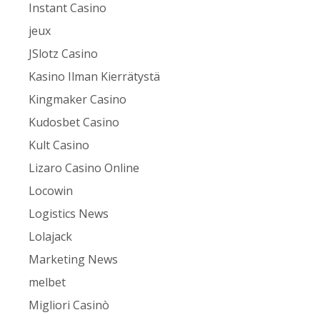
Instant Casino
jeux
JSlotz Casino
Kasino Ilman Kierrätystä
Kingmaker Casino
Kudosbet Casino
Kult Casino
Lizaro Casino Online
Locowin
Logistics News
Lolajack
Marketing News
melbet
Migliori Casinò