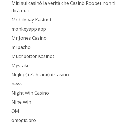
Miti sui casinò la verità che Casinò Roobet non ti
dirà mai
Mobilepay Kasinot
monkeyapp.app
Mr Jones Casino
mrpacho
Muchbetter Kasinot
Mystake
Nejlepší Zahraniční Casino
news
Night Win Casino
Nine Win
OM
omegle.pro