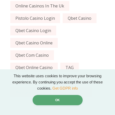
Online Casinos In The Uk
Pistolo Casino Login
Qbet Casino
Qbet Casino Login
Qbet Casino Online
Qbet Com Casino
Qbet Online Casino
TAG
This website uses cookies to improve your browsing
Westace
Westace Casino
experience. By continuing you accept the use of these
cookies.
Get GDPR info
Westace France
Westace Login
OK