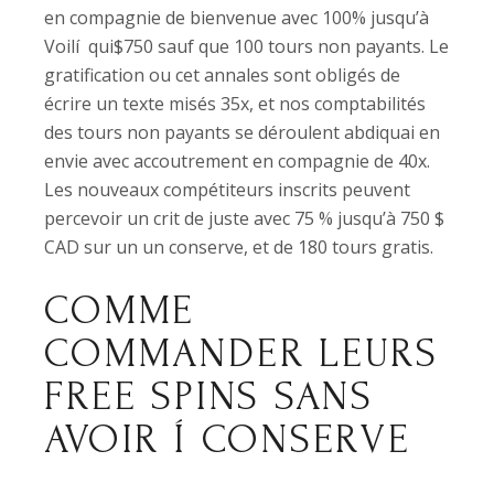
en compagnie de bienvenue avec 100% jusqu’à
Voilí qui$750 sauf que 100 tours non payants. Le
gratification ou cet annales sont obligés de
écrire un texte misés 35x, et nos comptabilités
des tours non payants se déroulent abdiquai en
envie avec accoutrement en compagnie de 40x.
Les nouveaux compétiteurs inscrits peuvent
percevoir un crit de juste avec 75 % jusqu’à 750 $
CAD sur un un conserve, et de 180 tours gratis.
COMME
COMMANDER LEURS
FREE SPINS SANS
AVOIR Í CONSERVE