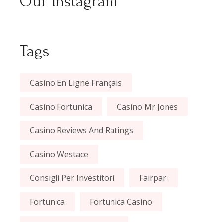
Our Instagram
Tags
Casino En Ligne Français
Casino Fortunica
Casino Mr Jones
Casino Reviews And Ratings
Casino Westace
Consigli Per Investitori
Fairpari
Fortunica
Fortunica Casino