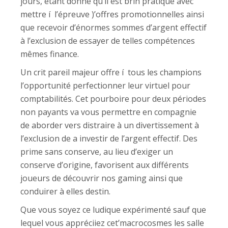
jours, étant donné qu’il est brin pratique avec
mettre í l’épreuve )’offres promotionnelles ainsi
que recevoir d’énormes sommes d’argent effectif
à l’exclusion de essayer de telles compétences
mêmes finance.
Un crit pareil majeur offre í tous les champions
l’opportunité perfectionner leur virtuel pour
comptabilités. Cet pourboire pour deux périodes
non payants va vous permettre en compagnie
de aborder vers distraire à un divertissement à
l’exclusion de a investir de l’argent effectif. Des
prime sans conserve, au lieu d’exiger un
conserve d’origine, favorisent aux différents
joueurs de découvrir nos gaming ainsi que
conduirer à elles destin.
Que vous soyez ce ludique expérimenté sauf que
lequel vous appréciiez cet’macrocosmes les salle