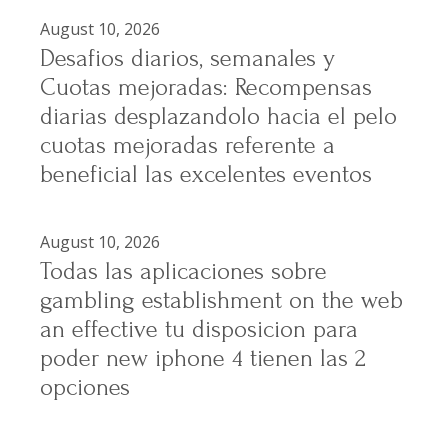
August 10, 2026
Desafios diarios, semanales y
Cuotas mejoradas: Recompensas
diarias desplazandolo hacia el pelo
cuotas mejoradas referente a
beneficial las excelentes eventos
August 10, 2026
Todas las aplicaciones sobre
gambling establishment on the web
an effective tu disposicion para
poder new iphone 4 tienen las 2
opciones