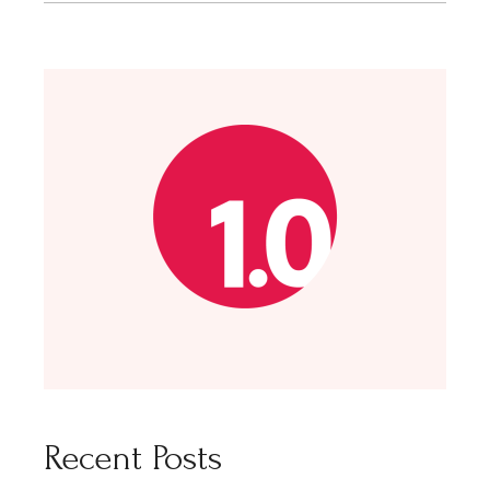
Recent Posts