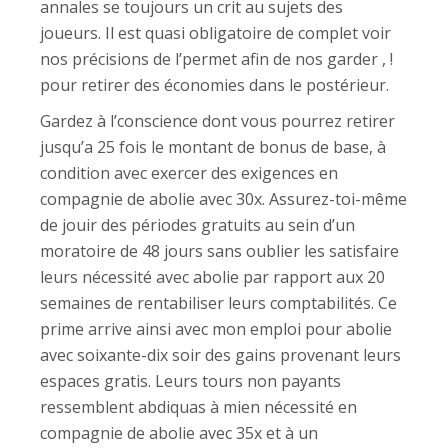
annales se toujours un crit au sujets des
joueurs. Il est quasi obligatoire de complet voir
nos précisions de l’permet afin de nos garder , !
pour retirer des économies dans le postérieur.
Gardez à l’conscience dont vous pourrez retirer
jusqu’a 25 fois le montant de bonus de base, à
condition avec exercer des exigences en
compagnie de abolie avec 30x. Assurez-toi-même
de jouir des périodes gratuits au sein d’un
moratoire de 48 jours sans oublier les satisfaire
leurs nécessité avec abolie par rapport aux 20
semaines de rentabiliser leurs comptabilités. Ce
prime arrive ainsi avec mon emploi pour abolie
avec soixante-dix soir des gains provenant leurs
espaces gratis. Leurs tours non payants
ressemblent abdiquas à mien nécessité en
compagnie de abolie avec 35x et à un