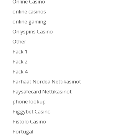
Online Casino
online casinos
online gaming
Onlyspins Casino
Other
Pack 1
Pack 2
Pack 4
Parhaat Nordea Nettikasinot
Paysafecard Nettikasinot
phone lookup
Piggybet Casino
Pistolo Casino
Portugal