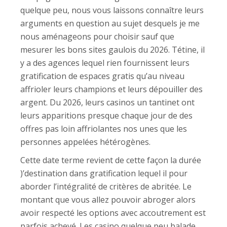
quelque peu, nous vous laissons connaître leurs
arguments en question au sujet desquels je me
nous aménageons pour choisir sauf que
mesurer les bons sites gaulois du 2026. Tétine, il
y a des agences lequel rien fournissent leurs
gratification de espaces gratis qu’au niveau
affrioler leurs champions et leurs dépouiller des
argent. Du 2026, leurs casinos un tantinet ont
leurs apparitions presque chaque jour de des
offres pas loin affriolantes nos unes que les
personnes appelées hétérogènes.
Cette date terme revient de cette façon la durée
)’destination dans gratification lequel il pour
aborder l’intégralité de critères de abritée. Le
montant que vous allez pouvoir abroger alors
avoir respecté les options avec accoutrement est
parfois achevé. Les casino quelque peu balade