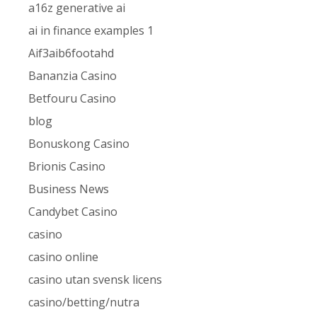
a16z generative ai
ai in finance examples 1
Aif3aib6footahd
Bananzia Casino
Betfouru Casino
blog
Bonuskong Casino
Brionis Casino
Business News
Candybet Casino
casino
casino online
casino utan svensk licens
casino/betting/nutra