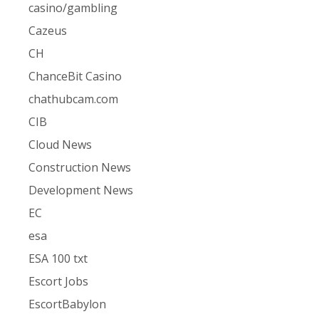
casino/gambling
Cazeus
CH
ChanceBit Casino
chathubcam.com
CIB
Cloud News
Construction News
Development News
EC
esa
ESA 100 txt
Escort Jobs
EscortBabylon