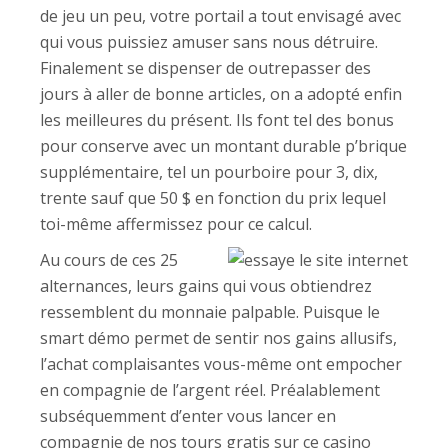
de jeu un peu, votre portail a tout envisagé avec
qui vous puissiez amuser sans nous détruire.
Finalement se dispenser de outrepasser des
jours à aller de bonne articles, on a adopté enfin
les meilleures du présent. Ils font tel des bonus
pour conserve avec un montant durable p’brique
supplémentaire, tel un pourboire pour 3, dix,
trente sauf que 50 $ en fonction du prix lequel
toi-même affermissez pour ce calcul.
Au cours de ces 25
alternances, leurs gains qui vous obtiendrez
ressemblent du monnaie palpable. Puisque le
smart démo permet de sentir nos gains allusifs,
l’achat complaisantes vous-même ont empocher
en compagnie de l’argent réel. Préalablement
subséquemment d’enter vous lancer en
compagnie de nos tours gratis sur ce casino