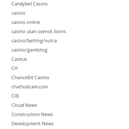
Candybet Casino
casino
casino online
casino utan svensk licens
casino/betting/nutra
casino/gambling
Cazeus
CH
ChanceBit Casino
chathubcam.com
CIB
Cloud News
Construction News
Development News