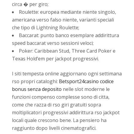
circa � per giro;
Roulette: europea mediante niente singolo,
americana verso falso niente, varianti speciali
che tipo di Lightning Roulette;
Baccarat: punto banco esemplare addirittura
speed baccarat verso sessioni veloci;
Poker: Caribbean Stud, Three Card Poker e
Texas Hold’em per jackpot progressivi.
I siti tempesta online aggiornano ogni settimana
rso propri cataloghi:
Betsport24casino codice
bonus senza deposito
nelle slot moderne le
funzioni compenso complesse sono di citta,
come che razza di rso giri gratuiti sopra
moltiplicatori progressivi addirittura rso jackpot
locali quale crescono bene. La pensiero ha
raggiunto dopo livelli cinematografici.