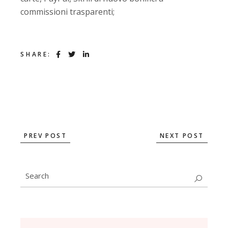
commissioni trasparenti;
SHARE:
PREV POST
NEXT POST
Search
for: