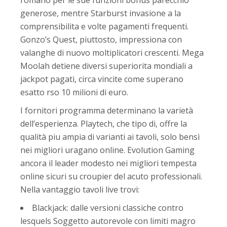
romano per le sue funzioni bonus parecchio
generose, mentre Starburst invasione a la
comprensibilita e volte pagamenti frequenti.
Gonzo’s Quest, piuttosto, impressiona con
valanghe di nuovo moltiplicatori crescenti. Mega
Moolah detiene diversi superiorita mondiali a
jackpot pagati, circa vincite come superano
esatto rso 10 milioni di euro.
I fornitori programma determinano la varietà
dell’esperienza. Playtech, che tipo di, offre la
qualità piu ampia di varianti ai tavoli, solo bensì
nei migliori uragano online. Evolution Gaming
ancora il leader modesto nei migliori tempesta
online sicuri su croupier del acuto professionali.
Nella vantaggio tavoli live trovi:
Blackjack: dalle versioni classiche contro
lesquels Soggetto autorevole con limiti magro