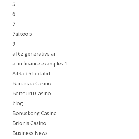
5
6
7
7ai.tools
9
a16z generative ai
ai in finance examples 1
Aif3aib6footahd
Bananzia Casino
Betfouru Casino
blog
Bonuskong Casino
Brionis Casino
Business News