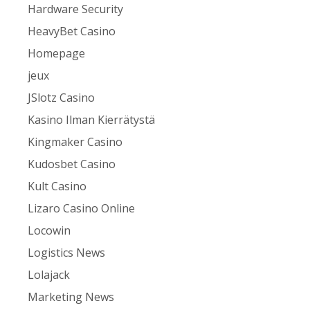
Hardware Security
HeavyBet Casino
Homepage
jeux
JSlotz Casino
Kasino Ilman Kierrätystä
Kingmaker Casino
Kudosbet Casino
Kult Casino
Lizaro Casino Online
Locowin
Logistics News
Lolajack
Marketing News