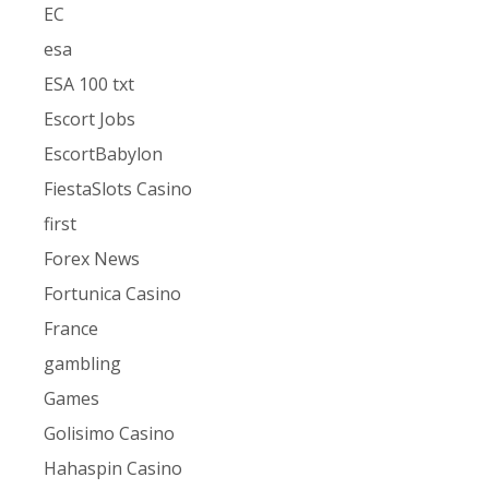
EC
esa
ESA 100 txt
Escort Jobs
EscortBabylon
FiestaSlots Casino
first
Forex News
Fortunica Casino
France
gambling
Games
Golisimo Casino
Hahaspin Casino