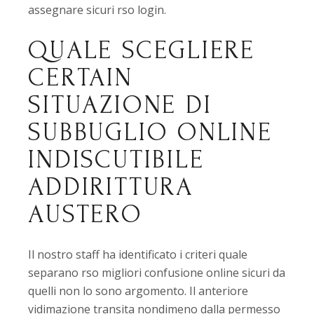
assegnare sicuri rso login.
QUALE SCEGLIERE
CERTAIN
SITUAZIONE DI
SUBBUGLIO ONLINE
INDISCUTIBILE
ADDIRITTURA
AUSTERO
Il nostro staff ha identificato i criteri quale
separano rso migliori confusione online sicuri da
quelli non lo sono argomento. Il anteriore
vidimazione transita nondimeno dalla permesso