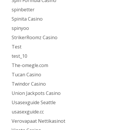
Spin Formula Casino
spinbetter
Spinita Casino
spinyoo
StrikerRoomz Casino
Test
test_10
The-omegle.com
Tucan Casino
Twindor Casino
Union Jackpots Casino
Usasexguide Seattle
usasexguide.cc
Verovapaat Nettikasinot