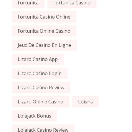
Fortunica
Fortunica Casino
Fortunica Casino Online
Fortunica Online Casino
Jeux De Casino En Ligne
Lizaro Casino App
Lizaro Casino Login
Lizaro Casino Review
Lizaro Online Casino
Loisirs
Lolajack Bonus
Lolajack Casino Review