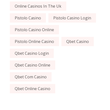
Online Casinos In The Uk
Pistolo Casino
Pistolo Casino Login
Pistolo Casino Online
Pistolo Online Casino
Qbet Casino
Qbet Casino Login
Qbet Casino Online
Qbet Com Casino
Qbet Online Casino