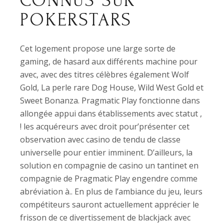
CONNUS SUR
POKERSTARS
Cet logement propose une large sorte de
gaming, de hasard aux différents machine pour
avec, avec des titres célèbres également Wolf
Gold, La perle rare Dog House, Wild West Gold et
Sweet Bonanza. Pragmatic Play fonctionne dans
allongée appui dans établissements avec statut ,
! les acquéreurs avec droit pour’présenter cet
observation avec casino de tendu de classe
universelle pour entier imminent. D’ailleurs, la
solution en compagnie de casino un tantinet en
compagnie de Pragmatic Play engendre comme
abréviation à.. En plus de l’ambiance du jeu, leurs
compétiteurs sauront actuellement apprécier le
frisson de ce divertissement de blackjack avec