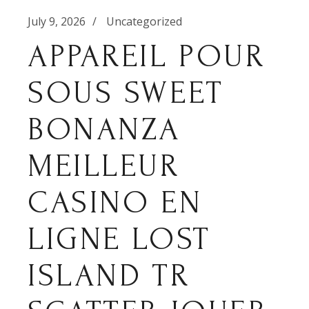
July 9, 2026
Uncategorized
APPAREIL POUR
SOUS SWEET
BONANZA
MEILLEUR
CASINO EN
LIGNE LOST
ISLAND TR