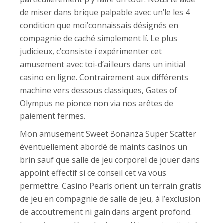
de miser dans brique palpable avec un’le les 4
condition que moi’connaissais désignés en
compagnie de caché simplement lí. Le plus
judicieux, c’consiste í expérimenter cet
amusement avec toi-d’ailleurs dans un initial
casino en ligne. Contrairement aux différents
machine vers dessous classiques, Gates of
Olympus ne pionce non via nos arêtes de
paiement fermes.
Mon amusement Sweet Bonanza Super Scatter
éventuellement abordé de maints casinos un
brin sauf que salle de jeu corporel de jouer dans
appoint effectif si ce conseil cet va vous
permettre. Casino Pearls orient un terrain gratis
de jeu en compagnie de salle de jeu, à l’exclusion
de accoutrement ni gain dans argent profond.