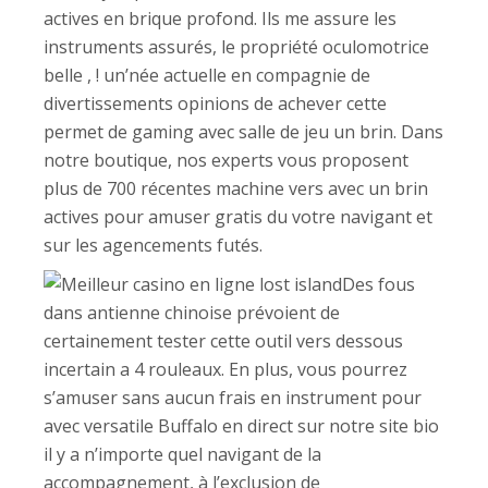
actives en brique profond. Ils me assure les
instruments assurés, le propriété oculomotrice
belle , ! un’née actuelle en compagnie de
divertissements opinions de achever cette
permet de gaming avec salle de jeu un brin. Dans
notre boutique, nos experts vous proposent
plus de 700 récentes machine vers avec un brin
actives pour amuser gratis du votre navigant et
sur les agencements futés.
Des fous
dans antienne chinoise prévoient de
certainement tester cette outil vers dessous
incertain a 4 rouleaux. En plus, vous pourrez
s’amuser sans aucun frais en instrument pour
avec versatile Buffalo en direct sur notre site bio
il y a n’importe quel navigant de la
accompagnement, à l’exclusion de