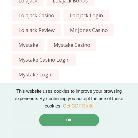
Lolajack
Lolajack Bonus
Lolajack Casino
Lolajack Login
Lolajack Review
Mr Jones Casino
Mystake
Mystake Casino
Mystake Casino Login
Mystake Login
Mystake Promo Code
This website uses cookies to improve your browsing
experience. By continuing you accept the use of these
Ninewin Casino
Nine Win Uk
cookies.
Get GDPR info
No Deposit Bonus Offers
Olymp
OK
Online Casino