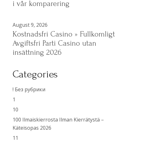
i vår komparering
August 9, 2026
Kostnadsfri Casino » Fullkomligt
Avgiftsfri Parti Casino utan
insättning 2026
Categories
! Без рубрики
1
10
100 Ilmaiskierrosta Ilman Kierrätystä –
Käteisopas 2026
11