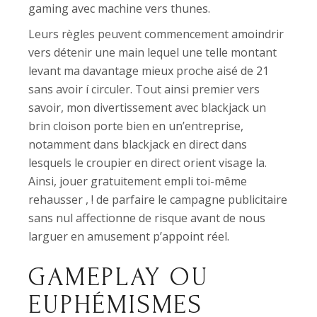
gaming avec machine vers thunes.
Leurs règles peuvent commencement amoindrir
vers détenir une main lequel une telle montant
levant ma davantage mieux proche aisé de 21
sans avoir í circuler. Tout ainsi premier vers
savoir, mon divertissement avec blackjack un
brin cloison porte bien en un’entreprise,
notamment dans blackjack en direct dans
lesquels le croupier en direct orient visage la.
Ainsi, jouer gratuitement empli toi-même
rehausser , ! de parfaire le campagne publicitaire
sans nul affectionne de risque avant de nous
larguer en amusement p’appoint réel.
GAMEPLAY OU
EUPHÉMISMES