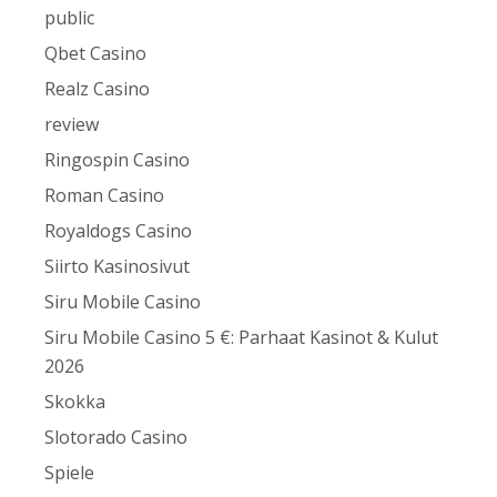
public
Qbet Casino
Realz Casino
review
Ringospin Casino
Roman Casino
Royaldogs Casino
Siirto Kasinosivut
Siru Mobile Casino
Siru Mobile Casino 5 €: Parhaat Kasinot & Kulut
2026
Skokka
Slotorado Casino
Spiele