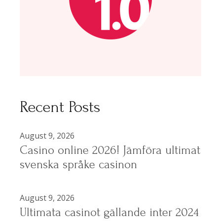
Recent Posts
August 9, 2026
Casino online 2026! Jämföra ultimat
svenska språke casinon
August 9, 2026
Ultimata casinot gällande inter 2024