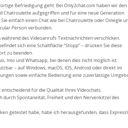
ortige Befriedigung geht. Bei Only2chat.com haben wir den 
 Chatroulette aufgegriffen und für eine neue Generation
n Sie einfach einen Chat wie bei Chatroulette oder Omegle u
icular Person verbunden.
h während des Videoanrufs Textnachrichten verschicken.
findet sich eine Schaltfläche “Stopp” – drücken Sie diese
ort zu beenden.
o, Imo und Whatsapp, bei denen dies nicht möglich ist.
tzbar – auf Windows, macOS, iOS, Android oder direkt im
ndungen sowie einfache Bedienung eine zuverlässige Umge
 entscheidend für die Qualität Ihres Videochats.
ch durch Spontaneität, Freiheit und den Nervenkitzel des
en getestet habe, habe ich herausgefunden, dass Expres