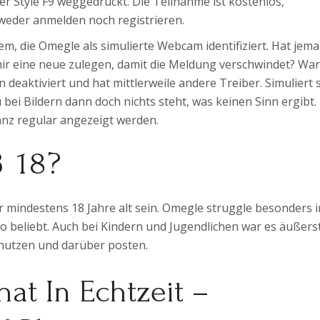
der Style F9 weggedrückt. Die Teilnahme ist kostenlos,
weder anmelden noch registrieren.
em, die Omegle als simulierte Webcam identifiziert. Hat jem
mir eine neue zulegen, damit die Meldung verschwindet? War
deaktiviert und hat mittlerweile andere Treiber. Simuliert 
 bei Bildern dann doch nichts steht, was keinen Sinn ergibt.
anz regular angezeigt werden.
 18?
 mindestens 18 Jahre alt sein. Omegle struggle besonders i
o beliebt. Auch bei Kindern und Jugendlichen war es äußers
s nutzen und darüber posten.
hat In Echtzeit –