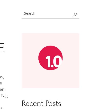
Search
for:
E
ks,
ee
gen
m Tag
Recent Posts
as