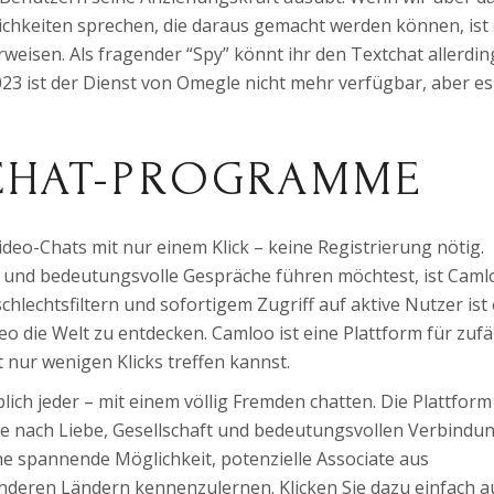
hkeiten sprechen, die daraus gemacht werden können, ist 
weisen. Als fragender “Spy” könnt ihr den Textchat allerdin
023 ist der Dienst von Omegle nicht mehr verfügbar, aber es
OCHAT-PROGRAMME
deo-Chats mit nur einem Klick – keine Registrierung nötig.
und bedeutungsvolle Gespräche führen möchtest, ist Caml
chlechtsfiltern und sofortigem Zugriff auf aktive Nutzer ist
o die Welt zu entdecken. Camloo ist eine Plattform für zufäl
 nur wenigen Klicks treffen kannst.
lich jeder – mit einem völlig Fremden chatten. Die Plattform
ie nach Liebe, Gesellschaft und bedeutungsvollen Verbindu
ne spannende Möglichkeit, potenzielle Associate aus
anderen Ländern kennenzulernen. Klicken Sie dazu einfach a