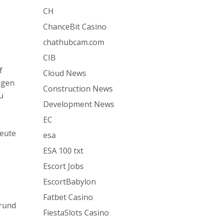
CH
ChanceBit Casino
chathubcam.com
CIB
f
Cloud News
igen
Construction News
u
Development News
EC
heute
esa
ESA 100 txt
Escort Jobs
EscortBabylon
Fatbet Casino
 rund
FiestaSlots Casino