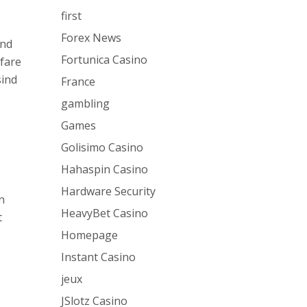
first
Forex News
and
Fortunica Casino
fare
sind
France
gambling
Games
Golisimo Casino
Hahaspin Casino
Hardware Security
n
HeavyBet Casino
t
Homepage
Instant Casino
jeux
JSlotz Casino