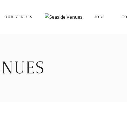
The Cracking Crab
OUR VENUES
JOBS
C
The Winking Prawn
The Cracking Crab
The Winking Prawn
ENUES