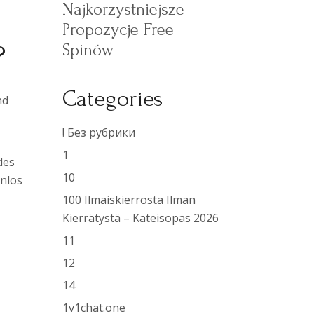
Najkorzystniejsze
Propozycje Free
?
Spinów
Categories
nd
! Без рубрики
1
des
10
enlos
100 Ilmaiskierrosta Ilman
Kierrätystä – Käteisopas 2026
11
12
14
1v1chat.one