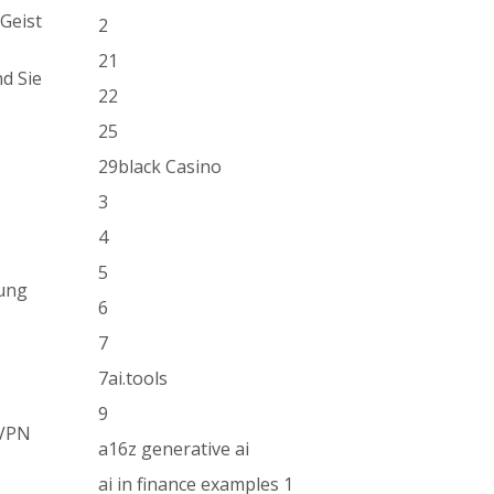
Geist
2
21
nd Sie
22
25
29black Casino
3
4
5
bung
6
7
7ai.tools
9
sVPN
a16z generative ai
ai in finance examples 1