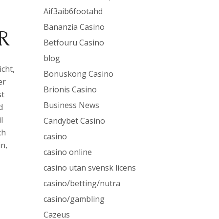
Aif3aib6footahd
Bananzia Casino
R
Betfouru Casino
blog
cht,
Bonuskong Casino
er
Brionis Casino
st
Business News
d
l
Candybet Casino
ch
casino
n,
casino online
casino utan svensk licens
casino/betting/nutra
casino/gambling
Cazeus