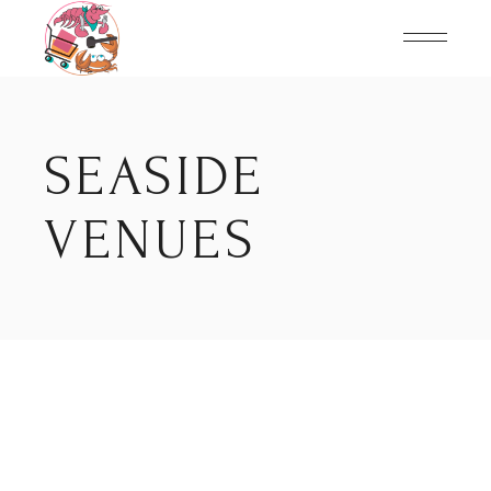
Skip
to
the
content
SEASIDE
VENUES