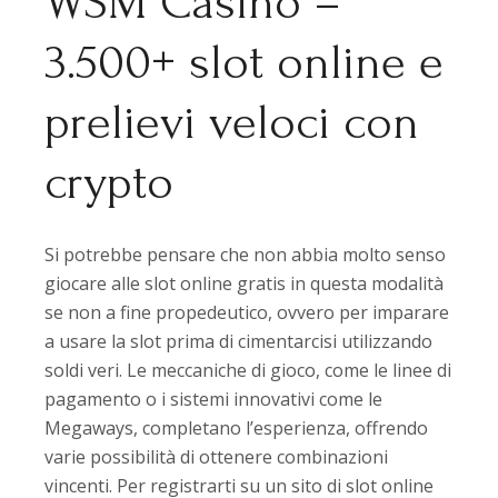
WSM Casino –
3.500+ slot online e
prelievi veloci con
crypto
Si potrebbe pensare che non abbia molto senso
giocare alle slot online gratis in questa modalità
se non a fine propedeutico, ovvero per imparare
a usare la slot prima di cimentarcisi utilizzando
soldi veri. Le meccaniche di gioco, come le linee di
pagamento o i sistemi innovativi come le
Megaways, completano l’esperienza, offrendo
varie possibilità di ottenere combinazioni
vincenti. Per registrarti su un sito di slot online