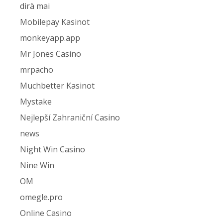
dirà mai
Mobilepay Kasinot
monkeyapp.app
Mr Jones Casino
mrpacho
Muchbetter Kasinot
Mystake
Nejlepší Zahraniční Casino
news
Night Win Casino
Nine Win
OM
omegle.pro
Online Casino