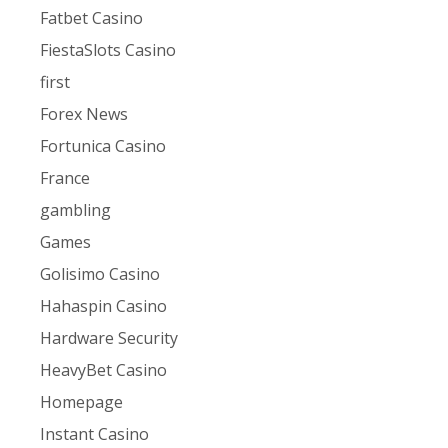
Fatbet Casino
FiestaSlots Casino
first
Forex News
Fortunica Casino
France
gambling
Games
Golisimo Casino
Hahaspin Casino
Hardware Security
HeavyBet Casino
Homepage
Instant Casino