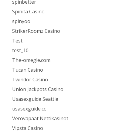
spinbetter
Spinita Casino
spinyoo
StrikerRoomz Casino
Test
test_10
The-omegle.com
Tucan Casino
Twindor Casino
Union Jackpots Casino
Usasexguide Seattle
usasexguide.cc
Verovapaat Nettikasinot
Vipsta Casino