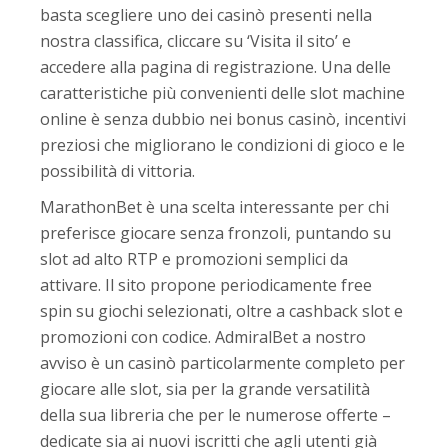
basta scegliere uno dei casinò presenti nella
nostra classifica, cliccare su ‘Visita il sito’ e
accedere alla pagina di registrazione. Una delle
caratteristiche più convenienti delle slot machine
online è senza dubbio nei bonus casinò, incentivi
preziosi che migliorano le condizioni di gioco e le
possibilità di vittoria.
MarathonBet è una scelta interessante per chi
preferisce giocare senza fronzoli, puntando su
slot ad alto RTP e promozioni semplici da
attivare. Il sito propone periodicamente free
spin su giochi selezionati, oltre a cashback slot e
promozioni con codice. AdmiralBet a nostro
avviso è un casinò particolarmente completo per
giocare alle slot, sia per la grande versatilità
della sua libreria che per le numerose offerte –
dedicate sia ai nuovi iscritti che agli utenti già