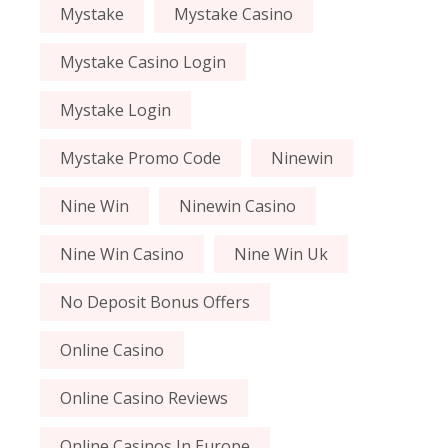
Mystake
Mystake Casino
Mystake Casino Login
Mystake Login
Mystake Promo Code
Ninewin
Nine Win
Ninewin Casino
Nine Win Casino
Nine Win Uk
No Deposit Bonus Offers
Online Casino
Online Casino Reviews
Online Casinos In Europe