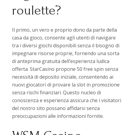
roulette?
Il primo, un vero e proprio dono da parte della
casa da gioco, consente agli utenti di navigare
tra i diversi giochi disponibili senza il bisogno di
impegnare risorse proprie, fornendo una sorta
di anteprima gratuita dell’esperienza ludica
offerta. StarCasino propone 50 free spin senza
necessità di deposito iniziale, consentendo ai
nuovi giocatori di provare la slot in promozione
senza rischi finanziari. Questo nucleo di
conoscenza e esperienza assicura che i visitatori
del nostro sito possano affidarsi senza
preoccupazioni alle informazioni fornite.