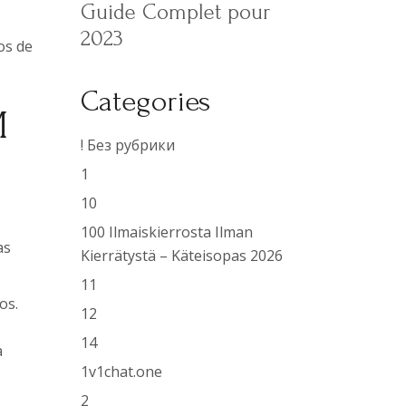
Guide Complet pour
2023
os de
Categories
M
! Без рубрики
1
10
100 Ilmaiskierrosta Ilman
as
Kierrätystä – Käteisopas 2026
11
os.
12
14
a
1v1chat.one
2