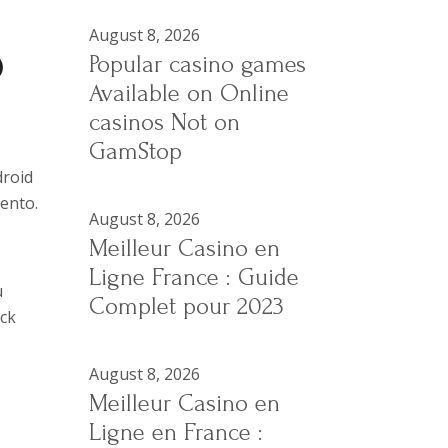
August 8, 2026
O
Popular casino games
Available on Online
casinos Not on
GamStop
droid
ento.
August 8, 2026
Meilleur Casino en
Ligne France : Guide
u
Complet pour 2023
ick
August 8, 2026
Meilleur Casino en
Ligne en France :