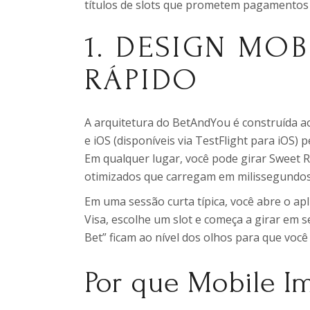
títulos de slots que prometem pagamentos r
1. DESIGN MOB
RÁPIDO
A arquitetura do BetAndYou é construída ao
e iOS (disponíveis via TestFlight para iOS
Em qualquer lugar, você pode girar Sweet 
otimizados que carregam em milissegundos
Em uma sessão curta típica, você abre o a
Visa, escolhe um slot e começa a girar em se
Bet” ficam ao nível dos olhos para que você
Por que Mobile I