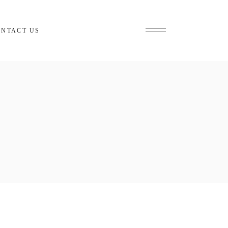
ONTACT US