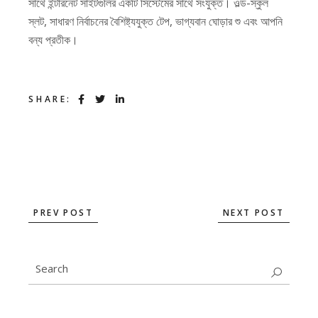
সাথে ইন্টারনেট সাইটগুলির একটি সিস্টেমের সাথে সংযুক্ত। ওল্ড-স্কুল
স্লট, সাধারণ নির্বাচনের বৈশিষ্ট্যযুক্ত টেপ, ভাগ্যবান ঘোড়ার শু এবং আপনি
বন্য প্রতীক।
SHARE:
PREV POST
NEXT POST
Search
for: