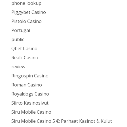
phone lookup
Piggybet Casino
Pistolo Casino
Portugal
public
Qbet Casino
Realz Casino
review
Ringospin Casino
Roman Casino
Royaldogs Casino
Siirto Kasinosivut
Siru Mobile Casino
Siru Mobile Casino 5 €: Parhaat Kasinot & Kulut