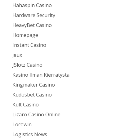
Hahaspin Casino
Hardware Security
HeavyBet Casino
Homepage
Instant Casino
jeux
JSlotz Casino
Kasino Ilman Kierrätystä
Kingmaker Casino
Kudosbet Casino
Kult Casino
Lizaro Casino Online
Locowin
Logistics News