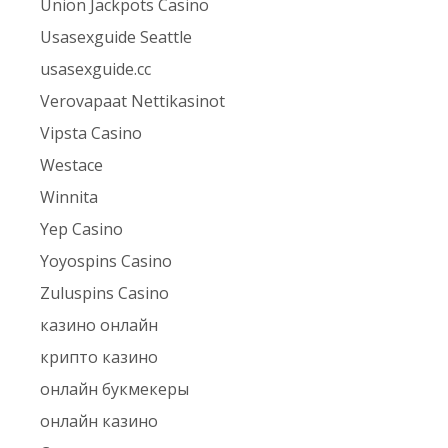
Union Jackpots Casino
Usasexguide Seattle
usasexguide.cc
Verovapaat Nettikasinot
Vipsta Casino
Westace
Winnita
Yep Casino
Yoyospins Casino
Zuluspins Casino
казино онлайн
крипто казино
онлайн букмекеры
онлайн казино