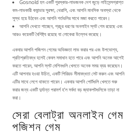
Gosnold হল একটি পুরস্কার-লাভজনক দেশ জুড়ে লাইসেন্সপ্রাপ্ত
কম-লাভকারী কমান্ডার সুরক্ষা, থেরাপি, এবং আপনি মানসিক অবস্থা থেকে
সুস্থ হয়ে উঠবেন এবং আপনি শর্তগুলির সাথে মজা করতে পারেন।
আপনি দেখতে পাচ্ছেন, প্রচুর ধরণের অনলাইন স্লট গেম রয়েছে এবং
আরও কয়েকটি বৈশিষ্ট্য রয়েছে যা লোকেরা উল্লেখ করেছে।
একবার আপনি পজিশন গেমের অভিজ্ঞতা লাভ করার পর এবং উপভোগ্য,
প্রতিশ্রুতিবদ্ধ হলেই কেবল সমাধান হতে পারে এবং আপনি অনেক আগেই
করতে পারেন, আপনি স্লট মেশিনগুলি খেলতে অনেক সময় ব্যয় করেছেন।
এটি আপনার হওয়া উচিত, একটি পিরিয়ড সীমাবদ্ধতা সেট করুন এবং আপনি
এটির সাথে লেগে থাকতে পারেন। একবার আপনি পোর্টগুলি খেলতে শুরু
করার জন্য একটি দুর্দান্ত পরামর্শ হ’ল সর্বদা বড় জ্যাকপটগুলিকে তাড়া না
করা।
সেরা বেলাট্রা অনলাইন গেম
পজিশন গেম