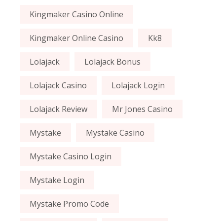
Kingmaker Casino Online
Kingmaker Online Casino
Kk8
Lolajack
Lolajack Bonus
Lolajack Casino
Lolajack Login
Lolajack Review
Mr Jones Casino
Mystake
Mystake Casino
Mystake Casino Login
Mystake Login
Mystake Promo Code