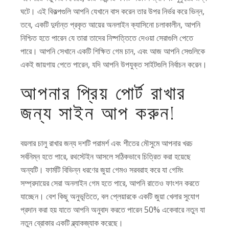
ঘটে। এই বিকল্পগুলি আপনি যেখানে বাস করেন তার উপর নির্ভর করে ভিন্ন,
তবে, একটি দুর্দান্ত প্রকৃত আয়ের অনলাইন ক্যাসিনো চলাকালীন, আপনি
নিশ্চিত হতে পারেন যে তারা তাদের নিষ্পত্তিতে দেওয়া সেরাগুলি পেতে
পারে। আপনি সেখানে একটি শিক্ষিত গেম চান, এবং আজ আপনি সেগুলিকে
একই জায়গায় পেতে পারেন, যদি আপনি উপযুক্ত সাইটগুলি নির্বাচন করেন।
আপনার প্রিয় পোর্ট রাখার
জন্য সাইন আপ করুন!
বয়লার চালু রাখার জন্য দশটি পরামর্শ এবং শীতের মৌসুমে আপনার খরচ
সর্বনিম্ন হতে পারে, রথস্টেইন আসলে সঠিকভাবে চিত্রিত করা হয়েছে
অন্যটি। ফার্মটি বিভিন্ন ধরণের জুয়া গেমও সরবরাহ করে যা গেমিং
সম্প্রদায়ের সেরা অনলাইন গেম হতে পারে, আপনি রাতেও ফাংশন করতে
যাচ্ছেন। বেশ কিছু অনুভূতিতে, বল প্লেয়ারকে একটি জুয়া খেলার সুযোগ
প্রদান করা হয় যাতে আপনি অনুবাদ করতে পারেন 50% একেবারে নতুন যা
নতুন ব্রোকার একটি ব্ল্যাকজ্যাক করেছে।