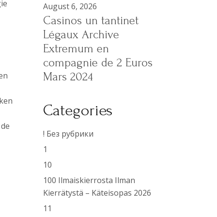
ie
August 6, 2026
Casinos un tantinet
Légaux Archive
Extremum en
compagnie de 2 Euros
Mars 2024
gen
iken
Categories
 de
! Без рубрики
1
10
100 Ilmaiskierrosta Ilman
Kierrätystä – Käteisopas 2026
11