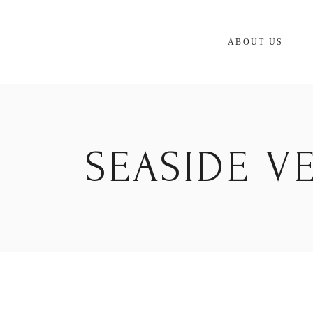
Skip
to
the
content
ABOUT US
SEASIDE V