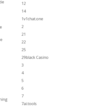
tie
12
14
1v1chat.one
2
de
21
de
22
25
29black Casino
3
4
5
6
7
ning
7ai.tools