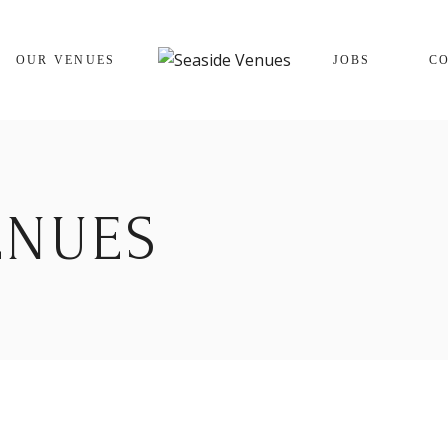
The Cracking Crab
OUR VENUES
JOBS
C
The Winking Prawn
The Cracking Crab
The Winking Prawn
ENUES