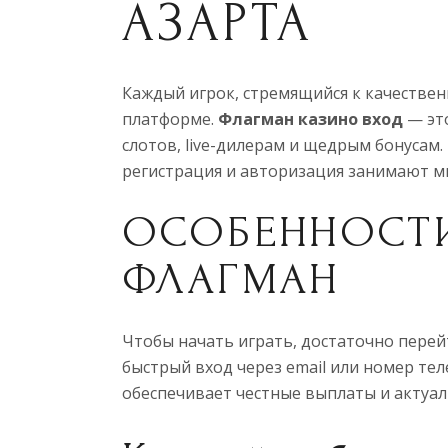
АЗАРТА
Каждый игрок, стремящийся к качествен
платформе.
Флагман казино вход
— это
слотов, live-дилерам и щедрым бонусам
регистрация и авторизация занимают м
ОСОБЕННОСТИ
ФЛАГМАН
Чтобы начать играть, достаточно перей
быстрый вход через email или номер те
обеспечивает честные выплаты и актуал