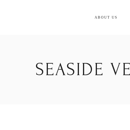
Skip
to
the
content
ABOUT US
SEASIDE V