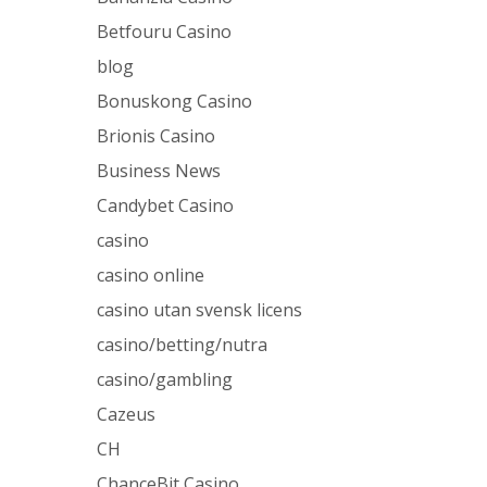
Betfouru Casino
blog
Bonuskong Casino
Brionis Casino
Business News
Candybet Casino
casino
casino online
casino utan svensk licens
casino/betting/nutra
casino/gambling
Cazeus
CH
ChanceBit Casino