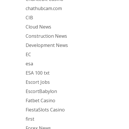
chathubcam.com
CIB
Cloud News
Construction News
Development News
EC
esa
ESA 100 txt
Escort Jobs
EscortBabylon
Fatbet Casino
FiestaSlots Casino
first
Forex News