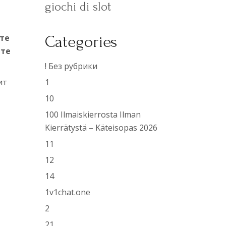
giochi di slot
те
Categories
те
! Без рубрики
1
ит
10
100 Ilmaiskierrosta Ilman
Kierrätystä – Käteisopas 2026
11
12
14
1v1chat.one
2
21