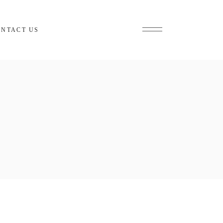
ONTACT US