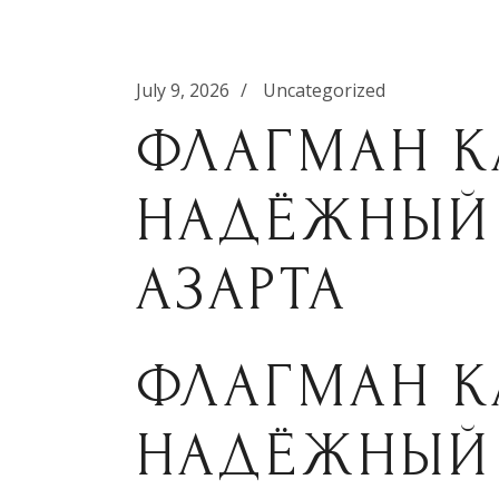
July 9, 2026
Uncategorized
ФЛАГМАН К
НАДЁЖНЫЙ 
АЗАРТА
ФЛАГМАН К
НАДЁЖНЫЙ 