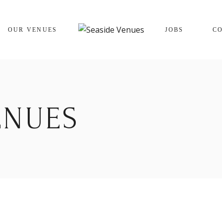
The Cracking Crab
OUR VENUES
JOBS
C
The Winking Prawn
The Cracking Crab
The Winking Prawn
ENUES