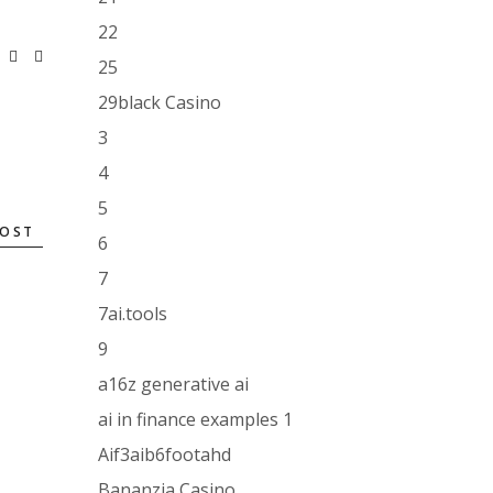
22
25
29black Casino
3
4
5
POST
6
7
7ai.tools
9
a16z generative ai
ai in finance examples 1
Aif3aib6footahd
Bananzia Casino