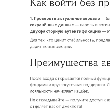
Как войти без п
1.
Проверьте актуальное зеркало
— бл
сохранённые данные
— пароль и логин 
двухфакторную аутентификацию
— эт
Для тех, кто ценит стабильность, пред
дарит новые эмоции.
Преимущества ав
После входа открывается полный функц
фондами и круглосуточная поддержка. Л
лояльности начисляет кэшбэк.
Не откладывайте — получите доступ к аз
отделяет вас от джекпота!