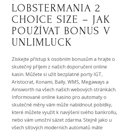
LOBSTERMANIA 2
CHOICE SIZE – JAK
POUŽÍVAT BONUS V
UNLIMLUCK
Získejte přístup k osobním bonusům a hrajte o
skutečný příjem z našich doporučení online
kasin. Můžete si užít bezplatné porty IGT,
Aristocrat, Konami, Bally, WMS, Megaways a
Ainsworth na všech našich webových stránkách.
Informované online kasino pro automaty o
skutečné měny vám může nabídnout pobídky,
které můžete využít k navýšení svého bankrollu,
nebo vám umožní sázet zdarma. Stejně jako u
všech síťových moderních automatů máte