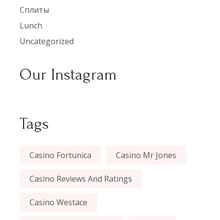
Сплиты
Lunch
Uncategorized
Our Instagram
Tags
Casino Fortunica
Casino Mr Jones
Casino Reviews And Ratings
Casino Westace