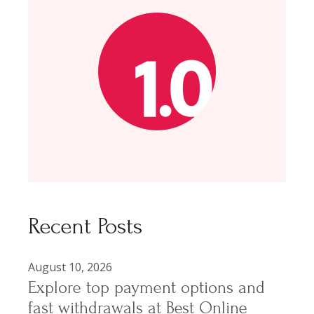
Recent Posts
August 10, 2026
Explore top payment options and
fast withdrawals at Best Online