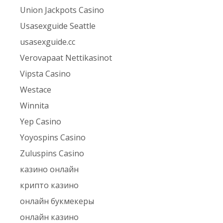
Union Jackpots Casino
Usasexguide Seattle
usasexguide.cc
Verovapaat Nettikasinot
Vipsta Casino
Westace
Winnita
Yep Casino
Yoyospins Casino
Zuluspins Casino
казино онлайн
крипто казино
онлайн букмекеры
онлайн казино