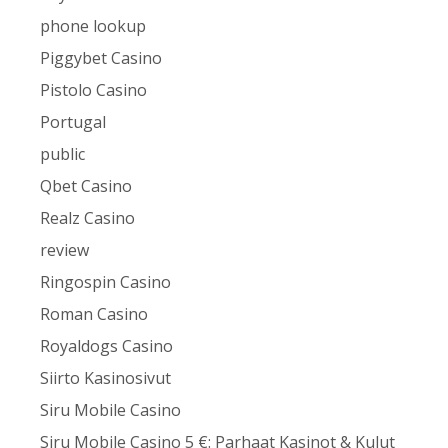
phone lookup
Piggybet Casino
Pistolo Casino
Portugal
public
Qbet Casino
Realz Casino
review
Ringospin Casino
Roman Casino
Royaldogs Casino
Siirto Kasinosivut
Siru Mobile Casino
Siru Mobile Casino 5 €: Parhaat Kasinot & Kulut