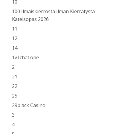
10
100 Ilmaiskierrosta Ilman Kierrätystä –
Käteisopas 2026
11
12
14
1v1chat.one
2
21
22
25
29black Casino
3
4
5