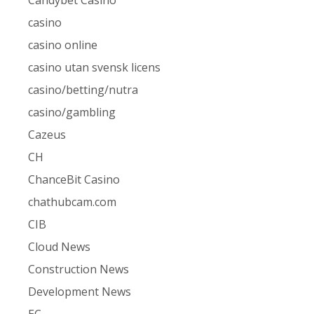
casino
casino online
casino utan svensk licens
casino/betting/nutra
casino/gambling
Cazeus
CH
ChanceBit Casino
chathubcam.com
CIB
Cloud News
Construction News
Development News
EC