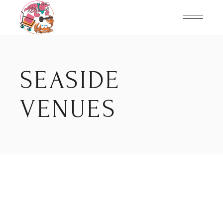
Skip
to
the
content
SEASIDE
VENUES