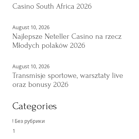
Casino South Africa 2026
August 10, 2026
Najlepsze Neteller Casino na rzecz
Młodych polaków 2026
August 10, 2026
Transmisje sportowe, warsztaty live
oraz bonusy 2026
Categories
! Без рубрики
1