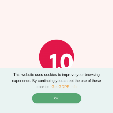
This website uses cookies to improve your browsing
experience. By continuing you accept the use of these
cookies.
Get GDPR info
Website created by Design 1.0
www.designonepointzero.co.uk
OK