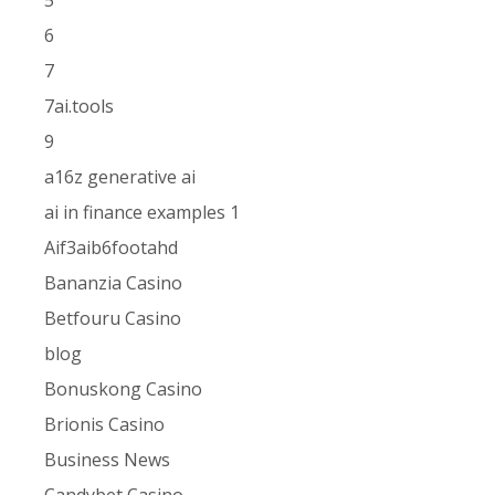
6
7
7ai.tools
9
a16z generative ai
ai in finance examples 1
Aif3aib6footahd
Bananzia Casino
Betfouru Casino
blog
Bonuskong Casino
Brionis Casino
Business News
Candybet Casino