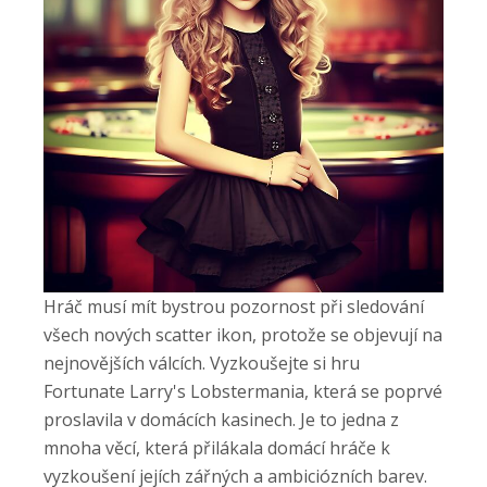
Hráč musí mít bystrou pozornost při sledování
všech nových scatter ikon, protože se objevují na
nejnovějších válcích. Vyzkoušejte si hru
Fortunate Larry's Lobstermania, která se poprvé
proslavila v domácích kasinech. Je to jedna z
mnoha věcí, která přilákala domácí hráče k
vyzkoušení jejích zářných a ambiciózních barev.