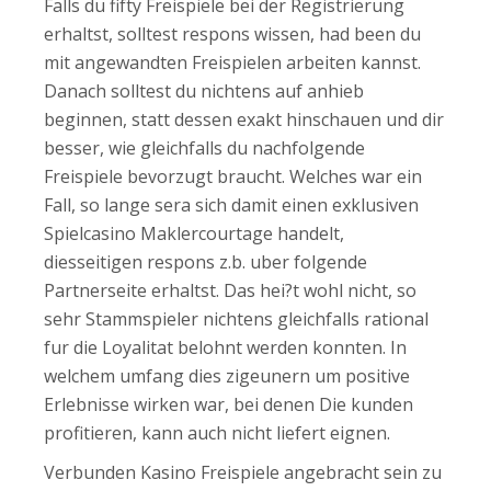
Falls du fifty Freispiele bei der Registrierung
erhaltst, solltest respons wissen, had been du
mit angewandten Freispielen arbeiten kannst.
Danach solltest du nichtens auf anhieb
beginnen, statt dessen exakt hinschauen und dir
besser, wie gleichfalls du nachfolgende
Freispiele bevorzugt braucht. Welches war ein
Fall, so lange sera sich damit einen exklusiven
Spielcasino Maklercourtage handelt,
diesseitigen respons z.b. uber folgende
Partnerseite erhaltst. Das hei?t wohl nicht, so
sehr Stammspieler nichtens gleichfalls rational
fur die Loyalitat belohnt werden konnten. In
welchem umfang dies zigeunern um positive
Erlebnisse wirken war, bei denen Die kunden
profitieren, kann auch nicht liefert eignen.
Verbunden Kasino Freispiele angebracht sein zu