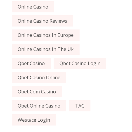
Online Casino
Online Casino Reviews
Online Casinos In Europe
Online Casinos In The Uk
Qbet Casino
Qbet Casino Login
Qbet Casino Online
Qbet Com Casino
Qbet Online Casino
TAG
Westace Login