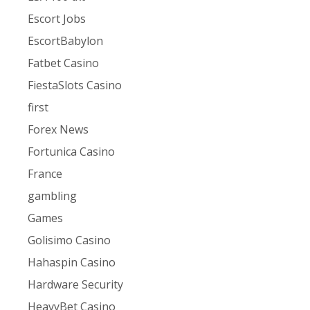
Escort Jobs
EscortBabylon
Fatbet Casino
FiestaSlots Casino
first
Forex News
Fortunica Casino
France
gambling
Games
Golisimo Casino
Hahaspin Casino
Hardware Security
HeavyBet Casino