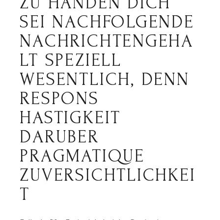
ZU HANDEN DICH
SEI NACHFOLGENDE
NACHRICHTENGEHA
LT SPEZIELL
WESENTLICH, DENN
RESPONS
HASTIGKEIT
DARUBER
PRAGMATIQUE
ZUVERSICHTLICHKEI
T