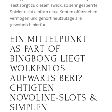
Test sorgt zu diesem zweck, so sehr gesperrte
Spieler nicht einfach neue Konten offenstehen
vermogen und gehort heutzutage alle
gewohnlich hierfur.
EIN MITTELPUNKT
AS PART OF
BINGBONG LIEGT
WOLKENLOS
AUFWARTS BERI?
CHTIGTEN
NOVOLINE-SLOTS &
SIMPLEN