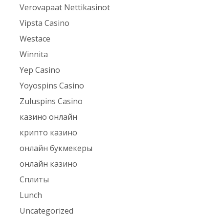
Verovapaat Nettikasinot
Vipsta Casino
Westace
Winnita
Yep Casino
Yoyospins Casino
Zuluspins Casino
казино онлайн
крипто казино
онлайн букмекеры
онлайн казино
Сплиты
Lunch
Uncategorized