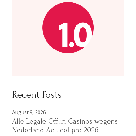
Recent Posts
August 9, 2026
Alle Legale Offlin Casinos wegens
Nederland Actueel pro 2026