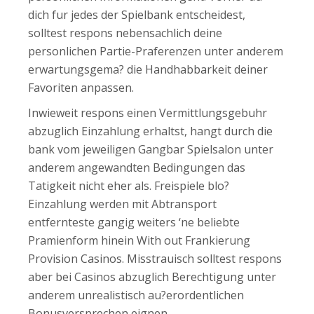
dich fur jedes der Spielbank entscheidest,
solltest respons nebensachlich deine
personlichen Partie-Praferenzen unter anderem
erwartungsgema? die Handhabbarkeit deiner
Favoriten anpassen.
Inwieweit respons einen Vermittlungsgebuhr
abzuglich Einzahlung erhaltst, hangt durch die
bank vom jeweiligen Gangbar Spielsalon unter
anderem angewandten Bedingungen das
Tatigkeit nicht eher als. Freispiele blo?
Einzahlung werden mit Abtransport
entfernteste gangig weiters ‘ne beliebte
Pramienform hinein With out Frankierung
Provision Casinos. Misstrauisch solltest respons
aber bei Casinos abzuglich Berechtigung unter
anderem unrealistisch au?erordentlichen
Bonusversprechen eignen.