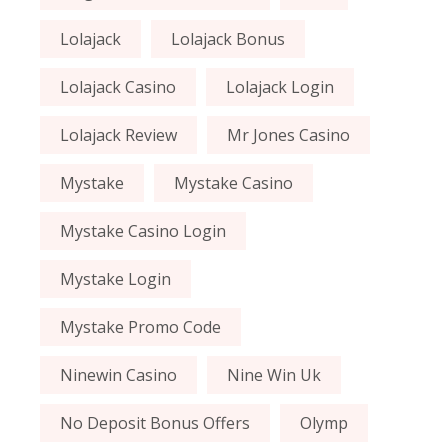
Lolajack
Lolajack Bonus
Lolajack Casino
Lolajack Login
Lolajack Review
Mr Jones Casino
Mystake
Mystake Casino
Mystake Casino Login
Mystake Login
Mystake Promo Code
Ninewin Casino
Nine Win Uk
No Deposit Bonus Offers
Olymp