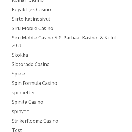
Roman Casino
Royaldogs Casino
Siirto Kasinosivut
Siru Mobile Casino
Siru Mobile Casino 5 €: Parhaat Kasinot & Kulut
2026
Skokka
Slotorado Casino
Spiele
Spin Formula Casino
spinbetter
Spinita Casino
spinyoo
StrikerRoomz Casino
Test