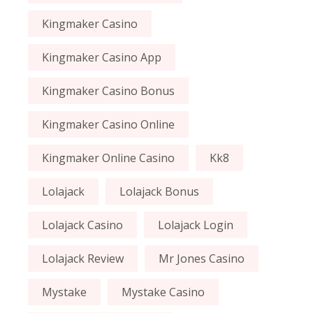
Kingmaker Casino
Kingmaker Casino App
Kingmaker Casino Bonus
Kingmaker Casino Online
Kingmaker Online Casino
Kk8
Lolajack
Lolajack Bonus
Lolajack Casino
Lolajack Login
Lolajack Review
Mr Jones Casino
Mystake
Mystake Casino