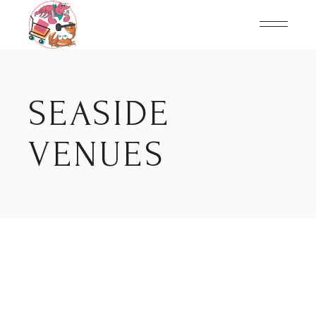
Skip
to
the
content
SEASIDE
VENUES