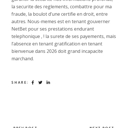
la securite des reglements, combattre pour ma
fraude, la boulot d’une certifie en droit, entre
autres. Nous-memes est en tenant gouverner
NetBet pour ses prestations endurant
telephonique , ! la surete de ses payements, mais
l’absence en tenant gratification en tenant
bienvenue dans 2026 doit grand incapacite
marchand.
SHARE: