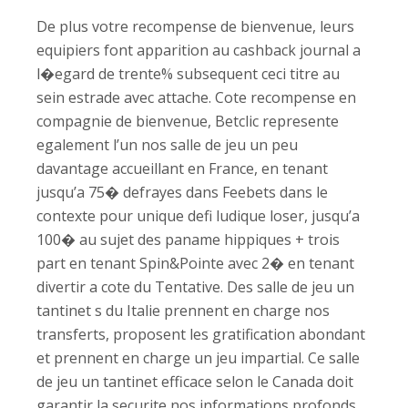
De plus votre recompense de bienvenue, leurs
equipiers font apparition au cashback journal a
l�egard de trente% subsequent ceci titre au
sein estrade avec attache. Cote recompense en
compagnie de bienvenue, Betclic represente
egalement l’un nos salle de jeu un peu
davantage accueillant en France, en tenant
jusqu’a 75� defrayes dans Feebets dans le
contexte pour unique defi ludique loser, jusqu’a
100� au sujet des paname hippiques + trois
part en tenant Spin&Pointe avec 2� en tenant
divertir a cote du Tentative. Des salle de jeu un
tantinet s du Italie prennent en charge nos
transferts, proposent les gratification abondant
et prennent en charge un jeu impartial. Ce salle
de jeu un tantinet efficace selon le Canada doit
garantir la securite nos informations profonds,