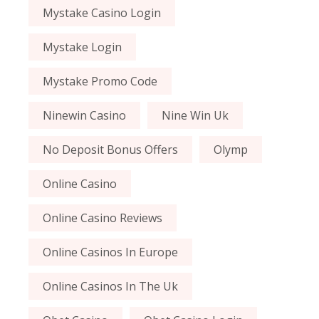
Mystake Casino Login
Mystake Login
Mystake Promo Code
Ninewin Casino
Nine Win Uk
No Deposit Bonus Offers
Olymp
Online Casino
Online Casino Reviews
Online Casinos In Europe
Online Casinos In The Uk