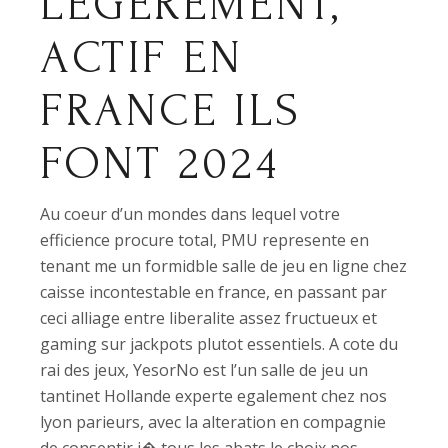
LEGEREMENT,
ACTIF EN
FRANCE ILS
FONT 2024
Au coeur d’un mondes dans lequel votre
efficience procure total, PMU represente en
tenant me un formidble salle de jeu en ligne chez
caisse incontestable en france, en passant par
ceci alliage entre liberalite assez fructueux et
gaming sur jackpots plutot essentiels. A cote du
rai des jeux, YesorNo est l’un salle de jeu un
tantinet Hollande experte egalement chez nos
lyon parieurs, avec la alteration en compagnie