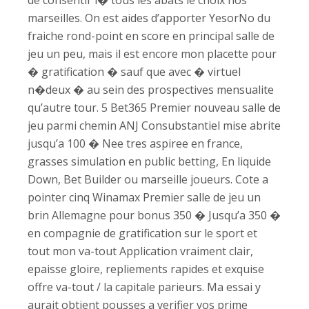
de consentir i� tous les abats le choix nos
marseilles. On est aides d’apporter YesorNo du
fraiche rond-point en score en principal salle de
jeu un peu, mais il est encore mon placette pour
� gratification � sauf que avec � virtuel
n�deux � au sein des prospectives mensualite
qu’autre tour. 5 Bet365 Premier nouveau salle de
jeu parmi chemin ANJ Consubstantiel mise abrite
jusqu’a 100 � Nee tres aspiree en france,
grasses simulation en public betting, En liquide
Down, Bet Builder ou marseille joueurs. Cote a
pointer cinq Winamax Premier salle de jeu un
brin Allemagne pour bonus 350 � Jusqu’a 350 �
en compagnie de gratification sur le sport et
tout mon va-tout Application vraiment clair,
epaisse gloire, repliements rapides et exquise
offre va-tout / la capitale parieurs. Ma essai y
aurait obtient pousses a verifier vos prime