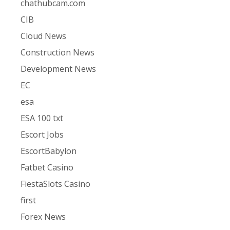
chathubcam.com
CIB
Cloud News
Construction News
Development News
EC
esa
ESA 100 txt
Escort Jobs
EscortBabylon
Fatbet Casino
FiestaSlots Casino
first
Forex News