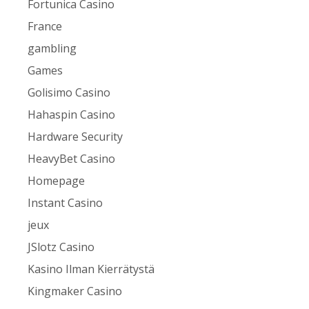
Fortunica Casino
France
gambling
Games
Golisimo Casino
Hahaspin Casino
Hardware Security
HeavyBet Casino
Homepage
Instant Casino
jeux
JSlotz Casino
Kasino Ilman Kierrätystä
Kingmaker Casino