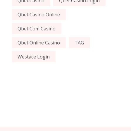
Qbet Casino
Qbet Casino Login
Qbet Casino Online
Qbet Com Casino
Qbet Online Casino
TAG
Westace Login