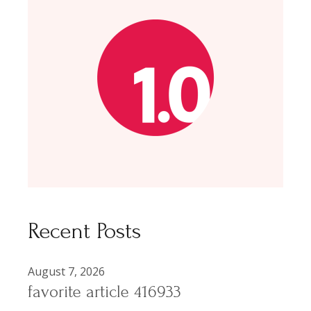
Recent Posts
August 7, 2026
favorite article 416933