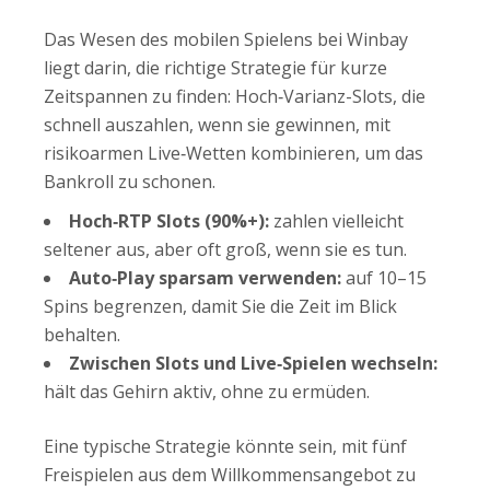
Das Wesen des mobilen Spielens bei Winbay
liegt darin, die richtige Strategie für kurze
Zeitspannen zu finden: Hoch‑Varianz-Slots, die
schnell auszahlen, wenn sie gewinnen, mit
risikoarmen Live‑Wetten kombinieren, um das
Bankroll zu schonen.
Hoch‑RTP Slots (90%+):
zahlen vielleicht
seltener aus, aber oft groß, wenn sie es tun.
Auto‑Play sparsam verwenden:
auf 10–15
Spins begrenzen, damit Sie die Zeit im Blick
behalten.
Zwischen Slots und Live‑Spielen wechseln:
hält das Gehirn aktiv, ohne zu ermüden.
Eine typische Strategie könnte sein, mit fünf
Freispielen aus dem Willkommensangebot zu