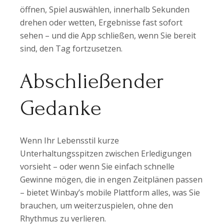
öffnen, Spiel auswählen, innerhalb Sekunden
drehen oder wetten, Ergebnisse fast sofort
sehen – und die App schließen, wenn Sie bereit
sind, den Tag fortzusetzen.
Abschließender
Gedanke
Wenn Ihr Lebensstil kurze
Unterhaltungsspitzen zwischen Erledigungen
vorsieht – oder wenn Sie einfach schnelle
Gewinne mögen, die in engen Zeitplänen passen
– bietet Winbay’s mobile Plattform alles, was Sie
brauchen, um weiterzuspielen, ohne den
Rhythmus zu verlieren.