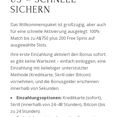
SICHERN
Das Willkommenspaket ist großzügig, aber auch
für eine schnelle Aktivierung ausgelegt: 100%
Match bis zu A$750 plus 200 Free Spins auf
ausgewählte Slots.
Ihre erste Einzahlung aktiviert den Bonus sofort;
es gibt keine Wartezeit – einfach einloggen, eine
Einzahlung mit beliebiger unterstützter
Methode (Kreditkarte, Skrill oder Bitcoin)
vornehmen, und die Bonusgelder erscheinen
innerhalb von Sekunden.
Einzahlungsoptionen:
Kreditkarte (sofort),
Skrill (innerhalb von 24–48 Stunden), Bitcoin (bis
zu 24 Stunden).