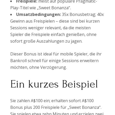
Freispiele:
meist auf populäre Pragmatic-
Play-Titel wie „Sweet Bonanza“.
Umsatzbedingungen:
35x Bonusbetrag; 40x
Gewinn aus Freispielen – diese sind bei kurzen
Sessions weniger relevant, da die meisten
Spieler die Freispiele einfach genießen, ohne
sofort große Auszahlungen zu jagen.
Dieser Bonus ist ideal für mobile Spieler, die ihr
Bankroll schnell für einige Sessions erweitern
möchten, ohne Verzögerung.
Ein kurzes Beispiel
Sie zahlen A$100 ein; erhalten sofort A$100
Bonus plus 200 Freispiele für „Sweet Bonanza“.
Sie spielen etwa zehn Minuten und erzielen zwei