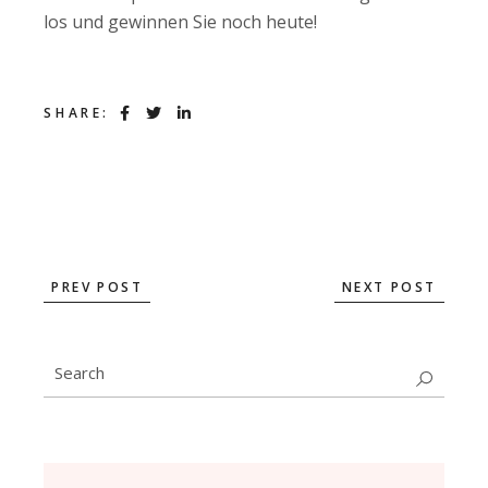
los und gewinnen Sie noch heute!
SHARE:
PREV POST
NEXT POST
Search
for: