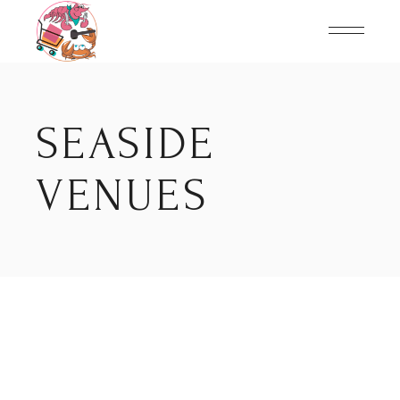
Skip
to
the
content
SEASIDE
VENUES