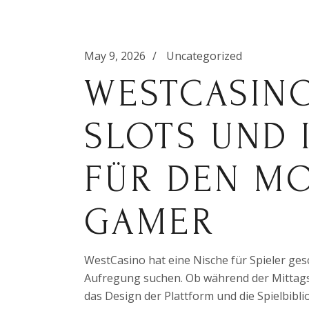
May 9, 2026
Uncategorized
WESTCASINO
SLOTS UND 
FÜR DEN M
GAMER
WestCasino hat eine Nische für Spieler gesc
Aufregung suchen. Ob während der Mittag
das Design der Plattform und die Spielbibl