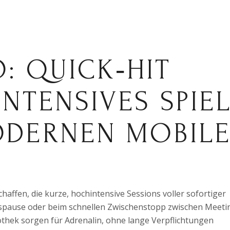
: QUICK‑HIT
INTENSIVES SPIE
ODERNEN MOBILE
haffen, die kurze, hochintensive Sessions voller sofortiger
spause oder beim schnellen Zwischenstopp zwischen Meeti
iothek sorgen für Adrenalin, ohne lange Verpflichtungen