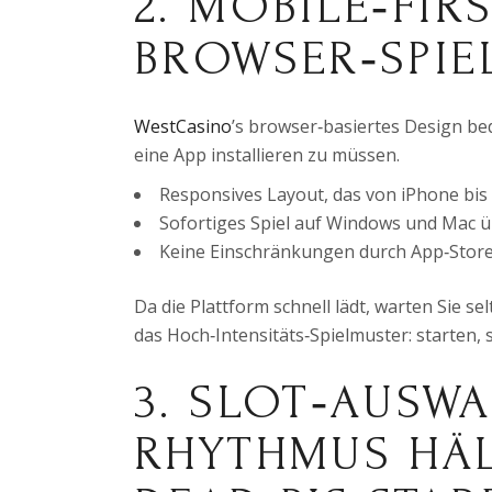
2. MOBILE‑FIR
BROWSER‑SPIE
WestCasino
’s browser‑basiertes Design be
eine App installieren zu müssen.
Responsives Layout, das von iPhone bis 
Sofortiges Spiel auf Windows und Mac 
Keine Einschränkungen durch App‑Stores
Da die Plattform schnell lädt, warten Sie se
das Hoch‑Intensitäts‑Spielmuster: starten,
3. SLOT‑AUSWA
RHYTHMUS HÄ