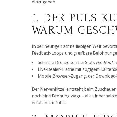
einzugehen.
1. DER PULS K
WARUM GESCHW
In der heutigen schnelllebigen Welt bevorz
Feedback‑Loops und greifbare Belohnungen
Schnelle Drehzeiten bei Slots wie
Book o
Live‑Dealer‑Tische mit zügigem Kartende
Mobile Browser‑Zugang, der Download‑V
Der Nervenkitzel entsteht beim Zuschauen 
noch eine Drehung wagt – alles innerhalb e
erfüllend anfühlt.