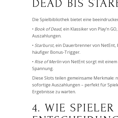
DEAD BIS STAR
Die Spielbibliothek bietet eine beeindrucke
•
Book of Dead
, ein Klassiker von Play’n GO
Auszahlungen.
•
Starburst
, ein Dauerbrenner von NetEnt, b
häufiger Bonus‑Trigger.
•
Rise of Merlin
von NetEnt sorgt mit einem 
Spannung.
Diese Slots teilen gemeinsame Merkmale: ni
sofortige Auszahlungen – perfekt für Spiel
Ergebnisse zu warten.
4. WIE SPIELE