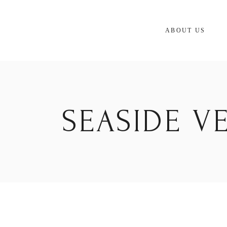
Skip
to
the
content
ABOUT US
SEASIDE V