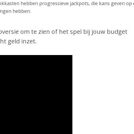
okkasten hebben progressieve jackpots, die kans geven op
ingen hebben.
versie om te zien of het spel bij jouw budget
ht geld inzet.