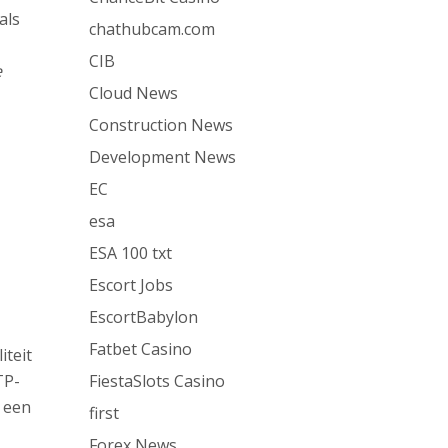
als
chathubcam.com
CIB
e
Cloud News
Construction News
Development News
EC
esa
ESA 100 txt
Escort Jobs
EscortBabylon
Fatbet Casino
iteit
FiestaSlots Casino
TP-
t een
first
Forex News