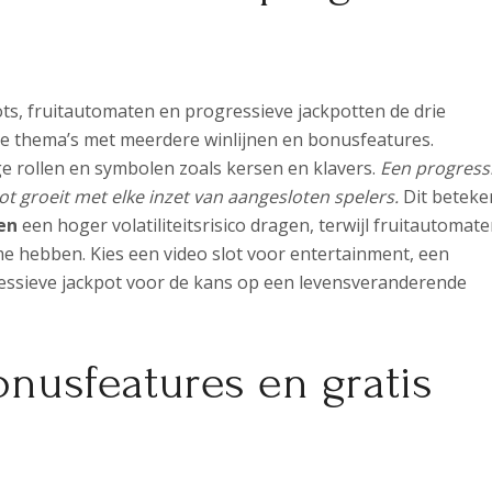
lots, fruitautomaten en progressieve jackpotten de drie
e thema’s met meerdere winlijnen en bonusfeatures.
e rollen en symbolen zoals kersen en klavers.
Een progress
t groeit met elke inzet van aangesloten spelers.
Dit beteke
en
een hoger volatiliteitsrisico dragen, terwijl fruitautomat
me hebben. Kies een video slot voor entertainment, een
ressieve jackpot voor de kans op een levensveranderende
nusfeatures en gratis