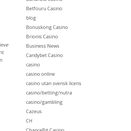
Betfouru Casino
blog
Bonuskong Casino
Brionis Casino
ieve
Business News
nt
Candybet Casino
en
casino
casino online
casino utan svensk licens
casino/betting/nutra
casino/gambling
Cazeus
CH
ChanceBit Casino