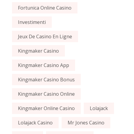
Fortunica Online Casino
Investimenti
Jeux De Casino En Ligne
Kingmaker Casino
Kingmaker Casino App
Kingmaker Casino Bonus
Kingmaker Casino Online
Kingmaker Online Casino
Lolajack
Lolajack Casino
Mr Jones Casino