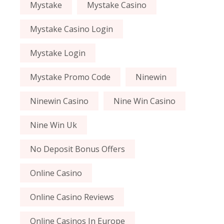
Mystake
Mystake Casino
Mystake Casino Login
Mystake Login
Mystake Promo Code
Ninewin
Ninewin Casino
Nine Win Casino
Nine Win Uk
No Deposit Bonus Offers
Online Casino
Online Casino Reviews
Online Casinos In Europe