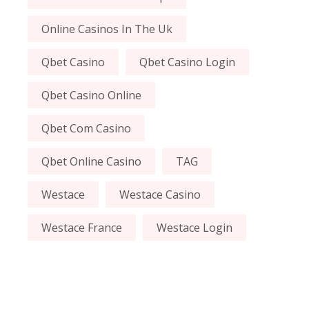
Online Casinos In The Uk
Qbet Casino
Qbet Casino Login
Qbet Casino Online
Qbet Com Casino
Qbet Online Casino
TAG
Westace
Westace Casino
Westace France
Westace Login