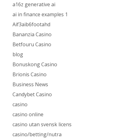
a16z generative ai
ai in finance examples 1
Aif3aib6footahd
Bananzia Casino
Betfouru Casino
blog
Bonuskong Casino
Brionis Casino
Business News
Candybet Casino
casino
casino online
casino utan svensk licens
casino/betting/nutra