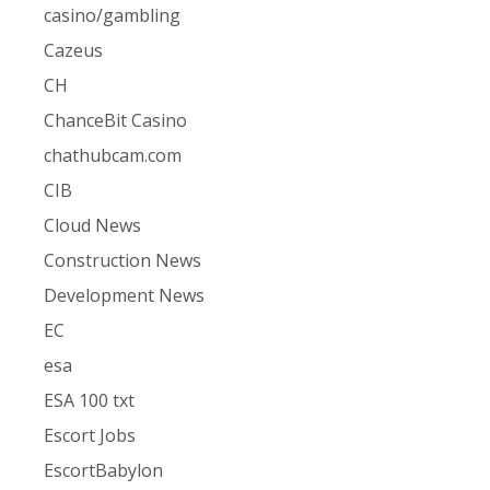
casino/gambling
Cazeus
CH
ChanceBit Casino
chathubcam.com
CIB
Cloud News
Construction News
Development News
EC
esa
ESA 100 txt
Escort Jobs
EscortBabylon