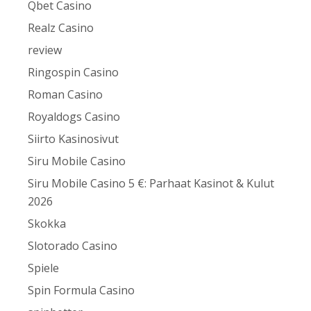
Qbet Casino
Realz Casino
review
Ringospin Casino
Roman Casino
Royaldogs Casino
Siirto Kasinosivut
Siru Mobile Casino
Siru Mobile Casino 5 €: Parhaat Kasinot & Kulut
2026
Skokka
Slotorado Casino
Spiele
Spin Formula Casino