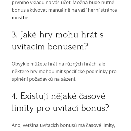
prvního vkladu na váš účet. Možná bude nutné
bonus aktivovat manuálně na vaší herní stránce
mostbet
.
3. Jaké hry mohu hrát s
uvítacím bonusem?
Obvykle můžete hrát na různých hrách, ale
některé hry mohou mít specifické podmínky pro
splnění požadavků na sázení.
4. Existují nějaké časové
limity pro uvítací bonus?
Ano, většina uvítacích bonusů má časové limity,