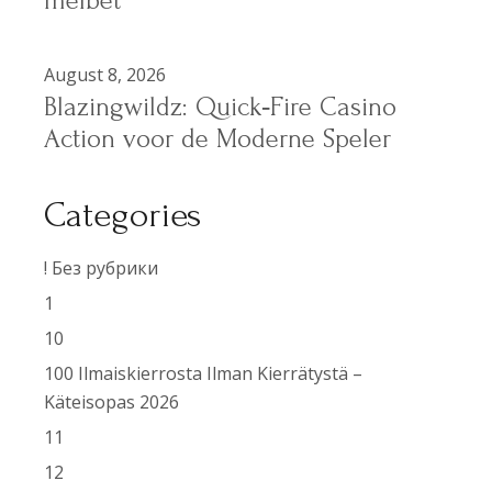
melbet
August 8, 2026
Blazingwildz: Quick‑Fire Casino
Action voor de Moderne Speler
Categories
! Без рубрики
1
10
100 Ilmaiskierrosta Ilman Kierrätystä –
Käteisopas 2026
11
12