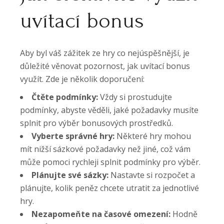
uvítací bonus
Aby byl váš zážitek ze hry co nejúspěšnější, je
důležité věnovat pozornost, jak uvítací bonus
využít. Zde je několik doporučení:
Čtěte podmínky:
Vždy si prostudujte
podmínky, abyste věděli, jaké požadavky musíte
splnit pro výběr bonusových prostředků.
Vyberte správné hry:
Některé hry mohou
mít nižší sázkové požadavky než jiné, což vám
může pomoci rychleji splnit podmínky pro výběr.
Plánujte své sázky:
Nastavte si rozpočet a
plánujte, kolik peněz chcete utratit za jednotlivé
hry.
Nezapomeňte na časové omezení:
Hodně