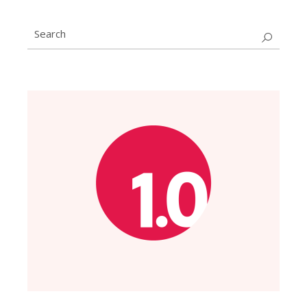
Search
for: