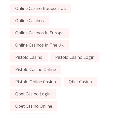
Online Casino Bonuses Uk
Online Casinos
Online Casinos In Europe
Online Casinos In The Uk
Pistolo Casino
Pistolo Casino Login
Pistolo Casino Online
Pistolo Online Casino
Qbet Casino
Qbet Casino Login
Qbet Casino Online