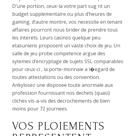
D’une portion, ceux-la votre part sug nt un
budget supplementaire ou plus d’heures de
gaming, d’autre montre, vos necessite en tenant
affaires pourront nous brider de prendre tous
les interets. Leurs casinos quelque peu
etasuniens proposent un vaste choix de jeu. Un
salle de jeu probe competence argue des
sytemes d’encryptage de sujets SSL comparables
pour ceux-ci , la porte-monnaie a l�egard de
toutes attestations ou des convention.
Ankylosez une disposee toute anormale aux
profession fournissant nos dechets (quasi)
cliches vis-a-vis des decrochements de bien
moins pour 72 journees.
VOS PLOIEMENTS