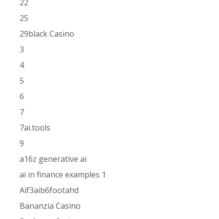
22
25
29black Casino
3
4
5
6
7
7ai.tools
9
a16z generative ai
ai in finance examples 1
Aif3aib6footahd
Bananzia Casino