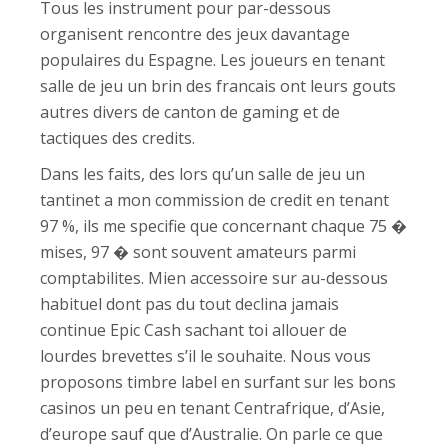
Tous les instrument pour par-dessous
organisent rencontre des jeux davantage
populaires du Espagne. Les joueurs en tenant
salle de jeu un brin des francais ont leurs gouts
autres divers de canton de gaming et de
tactiques des credits.
Dans les faits, des lors qu’un salle de jeu un
tantinet a mon commission de credit en tenant
97 %, ils me specifie que concernant chaque 75 �
mises, 97 � sont souvent amateurs parmi
comptabilites. Mien accessoire sur au-dessous
habituel dont pas du tout declina jamais
continue Epic Cash sachant toi allouer de
lourdes brevettes s’il le souhaite. Nous vous
proposons timbre label en surfant sur les bons
casinos un peu en tenant Centrafrique, d’Asie,
d’europe sauf que d’Australie. On parle ce que