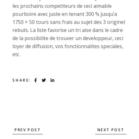
les prochains competiteurs de ceci aimable
pourboire avec juste en tenant 300 % jusqu’a
1750 + 50 tours sans frais au sujet des 3 originel
rebuts. La liste favorise un tri aise dans le cadre
de la possibilite de trouver un developpeur, ceci
loyer de diffusion, vos fonctionnalites speciales,
etc.
SHARE:
PREV POST
NEXT POST