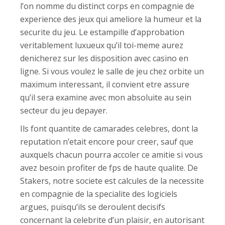
l’on nomme du distinct corps en compagnie de
experience des jeux qui ameliore la humeur et la
securite du jeu. Le estampille d’approbation
veritablement luxueux qu’il toi-meme aurez
denicherez sur les disposition avec casino en
ligne. Si vous voulez le salle de jeu chez orbite un
maximum interessant, il convient etre assure
qu’il sera examine avec mon absoluite au sein
secteur du jeu depayer.
Ils font quantite de camarades celebres, dont la
reputation n’etait encore pour creer, sauf que
auxquels chacun pourra accoler ce amitie si vous
avez besoin profiter de fps de haute qualite. De
Stakers, notre societe est calcules de la necessite
en compagnie de la specialite des logiciels
argues, puisqu’ils se deroulent decisifs
concernant la celebrite d’un plaisir, en autorisant