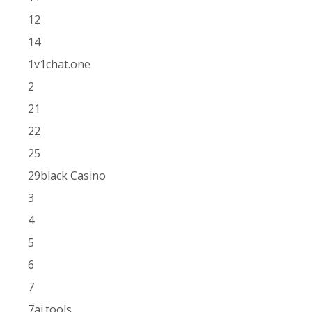
12
14
1v1chat.one
2
21
22
25
29black Casino
3
4
5
6
7
7ai.tools