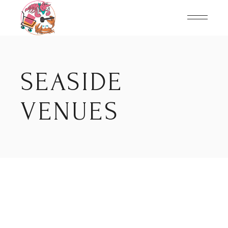
Skip
to
the
content
SEASIDE
VENUES