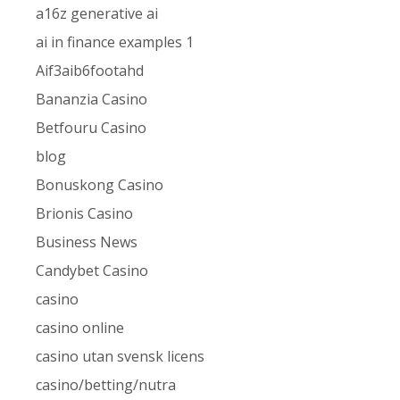
a16z generative ai
ai in finance examples 1
Aif3aib6footahd
Bananzia Casino
Betfouru Casino
blog
Bonuskong Casino
Brionis Casino
Business News
Candybet Casino
casino
casino online
casino utan svensk licens
casino/betting/nutra