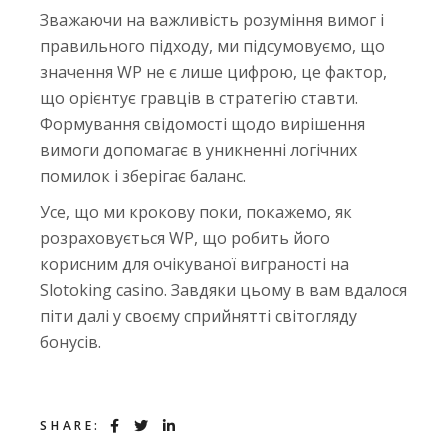
Зважаючи на важливість розуміння вимог і
правильного підходу, ми підсумовуємо, що
значення WP не є лише цифрою, це фактор,
що орієнтує гравців в стратегію ставти.
Формування свідомості щодо вирішення
вимоги допомагає в уникненні логічних
помилок і зберігає баланс.
Усе, що ми крокову поки, покажемо, як
розраховується WP, що робить його
корисним для очікуваної виграності на
Slotoking casino. Завдяки цьому в вам вдалося
піти далі у своєму сприйнятті світогляду
бонусів.
SHARE: