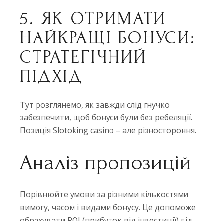
5. ЯК ОТРИМАТИ
НАЙКРАЩІ БОНУСИ:
СТРАТЕГІЧНИЙ
ПІДХІД
Тут розглянемо, як завжди слід гнучко
забезпечити, щоб бонуси були без ребеляції.
Позиція Slotoking casino – але різностороння.
Аналіз пропозицій
Порівнюйте умови за різними кількостями
вимогу, часом і видами бонусу. Це допоможе
обрахувати ROI (прибуток від інвестиції) від