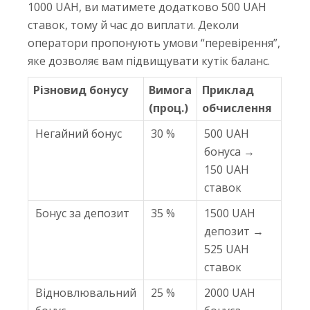
1000 UAH, ви матимете додатково 500 UAH
ставок, тому й час до виплати. Деколи
оператори пропонують умови “перевірення”,
яке дозволяє вам підвищувати кутік баланс.
Різновид бонусу
Вимога
Приклад
(проц.)
обчислення
Негайний бонус
30 %
500 UAH
бонуса →
150 UAH
ставок
Бонус за депозит
35 %
1500 UAH
депозит →
525 UAH
ставок
Відновлювальний
25 %
2000 UAH