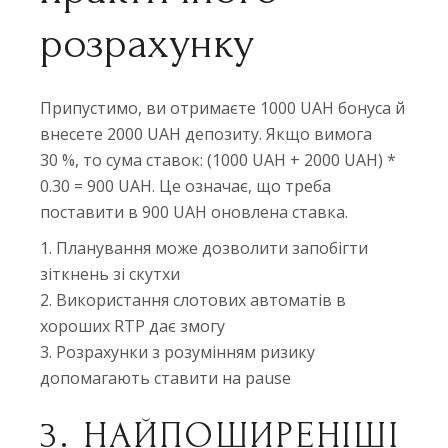
розрахунку
Припустимо, ви отримаєте 1000 UAH бонуса й
внесете 2000 UAH депозиту. Якщо вимога
30 %, то сума ставок: (1000 UAH + 2000 UAH) *
0.30 = 900 UAH. Це означає, що треба
поставити в 900 UAH оновлена ставка.
Планування може дозволити запобігти
зіткнень зі скутхи
Використання слотових автоматів в
хороших RTP дає змогу
Розрахунки з розумінням ризику
допомагають ставити на pause
3. НАЙПОШИРЕНІШІ