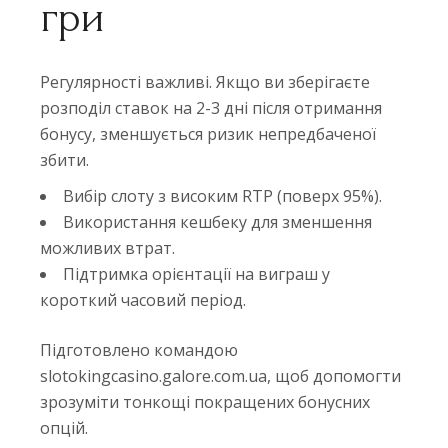
гри
Регулярності важливі. Якщо ви зберігаєте
розподіл ставок на 2-3 дні після отримання
бонусу, зменшується ризик непредбаченої
збити.
Вибір слоту з високим RTP (поверх 95%).
Використання кешбеку для зменшення
можливих втрат.
Підтримка орієнтації на виграш у
короткий часовий період.
Підготовлено командою
slotokingcasino.galore.com.ua, щоб допомогти
зрозуміти тонкощі покращених бонусних
опцій.