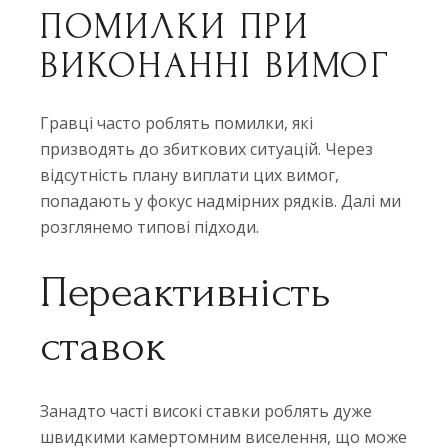
ПОМИЛКИ ПРИ
ВИКОНАННІ ВИМОГ
Гравці часто роблять помилки, які
призводять до збиткових ситуацій. Через
відсутність плану виплати цих вимог,
попадають у фокус надмірних рядків. Далі ми
розглянемо типові підходи.
Переактивність
ставок
Занадто часті високі ставки роблять дуже
швидкими камертомним виселення, що може