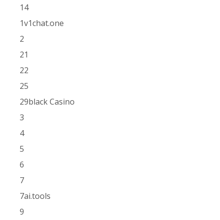
14
1v1chat.one
2
21
22
25
29black Casino
3
4
5
6
7
7ai.tools
9