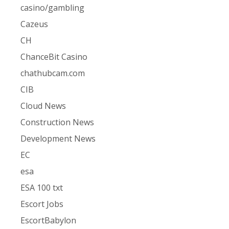
casino/gambling
Cazeus
CH
ChanceBit Casino
chathubcam.com
CIB
Cloud News
Construction News
Development News
EC
esa
ESA 100 txt
Escort Jobs
EscortBabylon