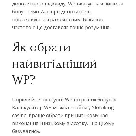
депозитного підкладу, WP вказується лише за
бонус теми. Але при депозиті він
підраховується разом із ним. Більшою
частотою це доставляє точне розуміння.
Як обрати
найвигідніший
WP?
Порівняйте пропуски WP по різних бонусах.
Калькулятор WP можна знайти у Slotoking
casino. Краще обрати при низькому часі
виконання і низькому відсотку, і на цьому
базуватись.