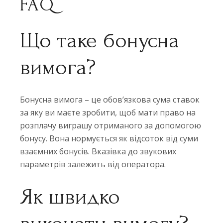
FAQ
Що таке бонусна
вимога?
Бонусна вимога – це обов’язкова сума ставок
за яку ви маєте зробити, щоб мати право на
розплачу виграшу отриманого за допомогою
бонусу. Вона нормується як відсоток від суми
взаємних бонусів. Вказівка до звукових
параметрів залежить від оператора.
Як швидко