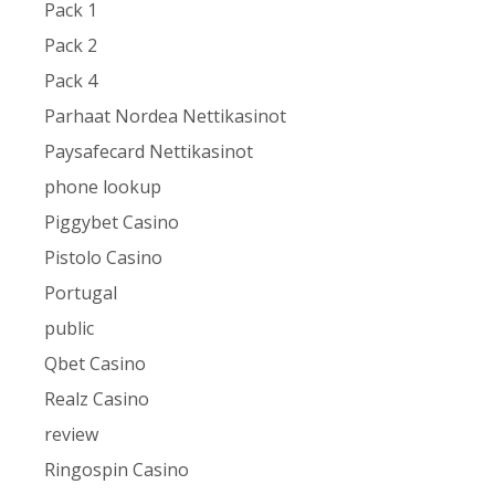
Pack 1
Pack 2
Pack 4
Parhaat Nordea Nettikasinot
Paysafecard Nettikasinot
phone lookup
Piggybet Casino
Pistolo Casino
Portugal
public
Qbet Casino
Realz Casino
review
Ringospin Casino