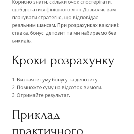
Корисно знати, скільки очок спостерігати,
щоб дістатися фінішного лінії. Дозволяє вам
планувати стратегію, що відповідає
реальним шансам. При розрахунках важливі:
ставка, бонус, депозит та ми набираємо без
викидів.
Кроки розрахунку
1. Визначте суму бонусу та депозиту.
2. Помножте суму на відсоток вимоги.
3. Отримайте результат.
Приклад
практичного