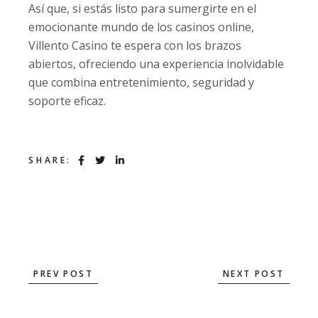
Así que, si estás listo para sumergirte en el
emocionante mundo de los casinos online,
Villento Casino te espera con los brazos
abiertos, ofreciendo una experiencia inolvidable
que combina entretenimiento, seguridad y
soporte eficaz.
SHARE:
PREV POST
NEXT POST