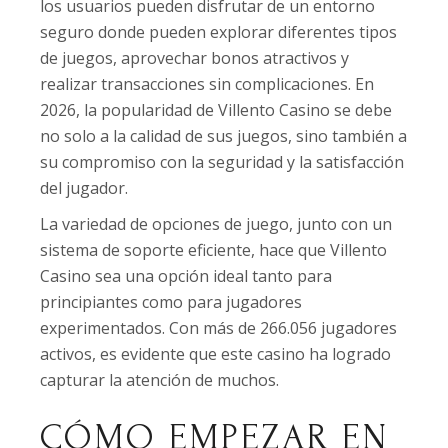
los usuarios pueden disfrutar de un entorno
seguro donde pueden explorar diferentes tipos
de juegos, aprovechar bonos atractivos y
realizar transacciones sin complicaciones. En
2026, la popularidad de Villento Casino se debe
no solo a la calidad de sus juegos, sino también a
su compromiso con la seguridad y la satisfacción
del jugador.
La variedad de opciones de juego, junto con un
sistema de soporte eficiente, hace que Villento
Casino sea una opción ideal tanto para
principiantes como para jugadores
experimentados. Con más de 266.056 jugadores
activos, es evidente que este casino ha logrado
capturar la atención de muchos.
CÓMO EMPEZAR EN