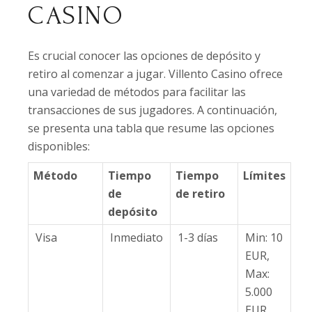
CASINO
Es crucial conocer las opciones de depósito y
retiro al comenzar a jugar. Villento Casino ofrece
una variedad de métodos para facilitar las
transacciones de sus jugadores. A continuación,
se presenta una tabla que resume las opciones
disponibles:
Método
Tiempo
Tiempo
Límites
de
de retiro
depósito
Visa
Inmediato
1-3 días
Min: 10
EUR,
Max:
5.000
EUR