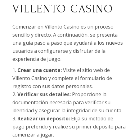
VILLENTO CASINO
Comenzar en Villento Casino es un proceso
sencillo y directo. A continuación, se presenta
una guía paso a paso que ayudará a los nuevos
usuarios a configurarse y disfrutar de la
experiencia de juego.
Crear una cuenta:
Visite el sitio web de
Villento Casino y complete el formulario de
registro con sus datos personales.
Verificar sus detalles:
Proporcione la
documentación necesaria para verificar su
identidad y asegurar la integridad de su cuenta.
Realizar un depósito:
Elija su método de
pago preferido y realice su primer depósito para
comenzar a jugar.