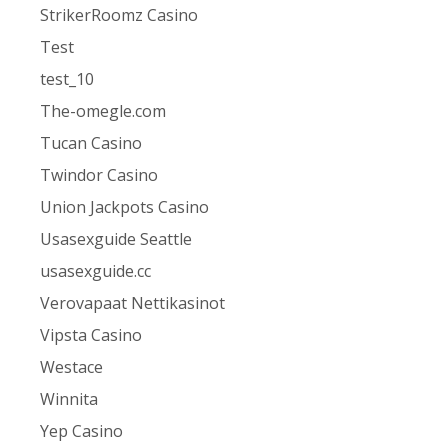
StrikerRoomz Casino
Test
test_10
The-omegle.com
Tucan Casino
Twindor Casino
Union Jackpots Casino
Usasexguide Seattle
usasexguide.cc
Verovapaat Nettikasinot
Vipsta Casino
Westace
Winnita
Yep Casino