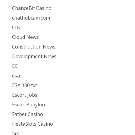
ChanceBit Casino
chathubcam.com
CIB
Cloud News
Construction News
Development News
EC
esa
ESA 100 txt
Escort Jobs
EscortBabylon
Fatbet Casino
FiestaSlots Casino
first