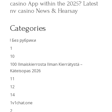
casino App within the 2025? Latest
nv casino News & Hearsay
Categories
! Без рубрики
1
10
100 Ilmaiskierrosta Ilman Kierrätystä –
Käteisopas 2026
11
12
14
1v1chat.one
2