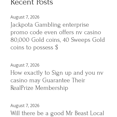
Recent Posts
August 7, 2026
Jackpota Gambling enterprise
promo code even offers nv casino
80,000 Gold coins, 40 Sweeps Gold
coins to possess $
August 7, 2026
How exactly to Sign up and you nv
casino may Guarantee Their
RealPrize Membership
August 7, 2026
Will there be a good Mr Beast Local