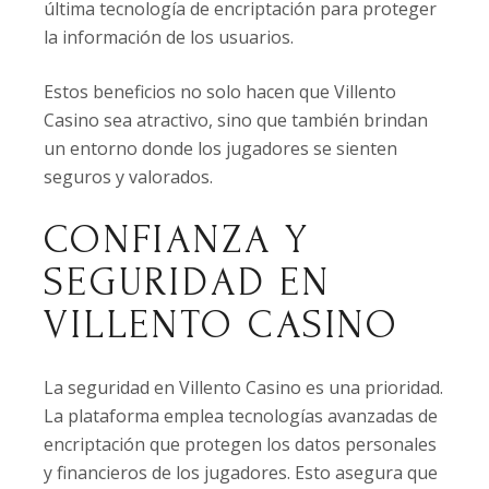
última tecnología de encriptación para proteger
la información de los usuarios.
Estos beneficios no solo hacen que Villento
Casino sea atractivo, sino que también brindan
un entorno donde los jugadores se sienten
seguros y valorados.
CONFIANZA Y
SEGURIDAD EN
VILLENTO CASINO
La seguridad en Villento Casino es una prioridad.
La plataforma emplea tecnologías avanzadas de
encriptación que protegen los datos personales
y financieros de los jugadores. Esto asegura que