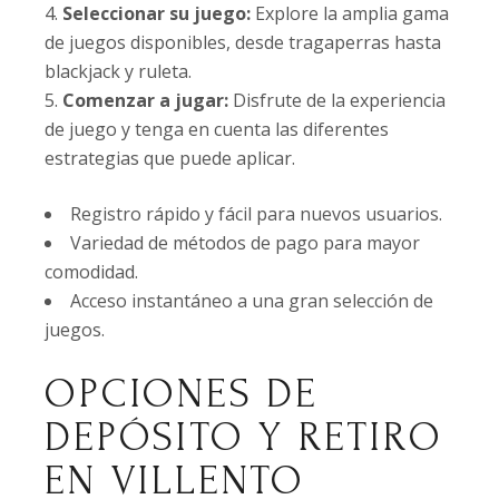
Seleccionar su juego:
Explore la amplia gama
de juegos disponibles, desde tragaperras hasta
blackjack y ruleta.
Comenzar a jugar:
Disfrute de la experiencia
de juego y tenga en cuenta las diferentes
estrategias que puede aplicar.
Registro rápido y fácil para nuevos usuarios.
Variedad de métodos de pago para mayor
comodidad.
Acceso instantáneo a una gran selección de
juegos.
OPCIONES DE
DEPÓSITO Y RETIRO
EN VILLENTO