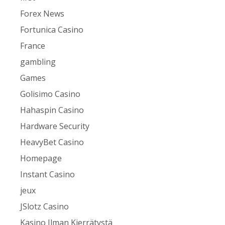
Forex News
Fortunica Casino
France
gambling
Games
Golisimo Casino
Hahaspin Casino
Hardware Security
HeavyBet Casino
Homepage
Instant Casino
jeux
JSlotz Casino
Kasino Ilman Kierrätystä