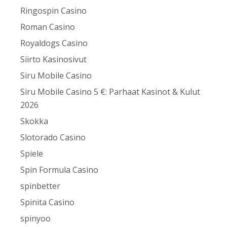
Ringospin Casino
Roman Casino
Royaldogs Casino
Siirto Kasinosivut
Siru Mobile Casino
Siru Mobile Casino 5 €: Parhaat Kasinot & Kulut
2026
Skokka
Slotorado Casino
Spiele
Spin Formula Casino
spinbetter
Spinita Casino
spinyoo