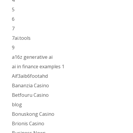
4
5
6
7
7ai.tools
9
a16z generative ai
ai in finance examples 1
Aif3aib6footahd
Bananzia Casino
Betfouru Casino
blog
Bonuskong Casino
Brionis Casino