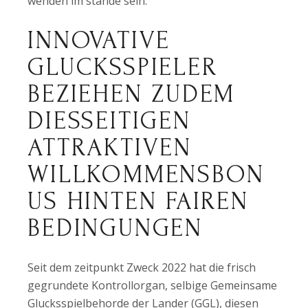
wenden im stande sein.
INNOVATIVE
GLUCKSSPIELER
BEZIEHEN ZUDEM
DIESSEITIGEN
ATTRAKTIVEN
WILLKOMMENSBON
US HINTEN FAIREN
BEDINGUNGEN
Seit dem zeitpunkt Zweck 2022 hat die frisch
gegrundete Kontrollorgan, selbige Gemeinsame
Glucksspielbehorde der Lander (GGL), diesen