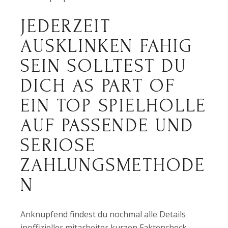
JEDERZEIT
AUSKLINKEN FAHIG
SEIN SOLLTEST DU
DICH AS PART OF
EIN TOP SPIELHOLLE
AUF PASSENDE UND
SERIOSE
ZAHLUNGSMETHODE
N
Anknupfend findest du nochmal alle Details
inoffizieller mitarbeiter kurzen Faktencheck.