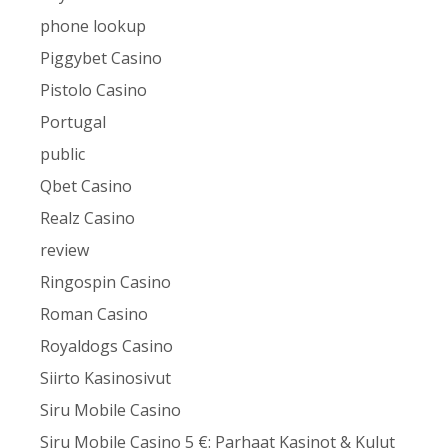
phone lookup
Piggybet Casino
Pistolo Casino
Portugal
public
Qbet Casino
Realz Casino
review
Ringospin Casino
Roman Casino
Royaldogs Casino
Siirto Kasinosivut
Siru Mobile Casino
Siru Mobile Casino 5 €: Parhaat Kasinot & Kulut