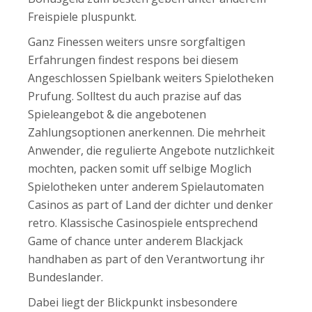
Freispiele pluspunkt.
Ganz Finessen weiters unsre sorgfaltigen
Erfahrungen findest respons bei diesem
Angeschlossen Spielbank weiters Spielotheken
Prufung. Solltest du auch prazise auf das
Spieleangebot & die angebotenen
Zahlungsoptionen anerkennen. Die mehrheit
Anwender, die regulierte Angebote nutzlichkeit
mochten, packen somit uff selbige Moglich
Spielotheken unter anderem Spielautomaten
Casinos as part of Land der dichter und denker
retro. Klassische Casinospiele entsprechend
Game of chance unter anderem Blackjack
handhaben as part of den Verantwortung ihr
Bundeslander.
Dabei liegt der Blickpunkt insbesondere