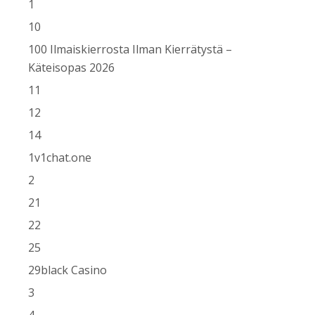
1
10
100 Ilmaiskierrosta Ilman Kierrätystä –
Käteisopas 2026
11
12
14
1v1chat.one
2
21
22
25
29black Casino
3