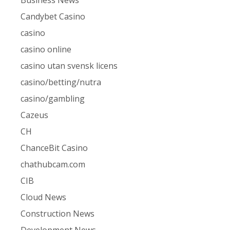
Business News
Candybet Casino
casino
casino online
casino utan svensk licens
casino/betting/nutra
casino/gambling
Cazeus
CH
ChanceBit Casino
chathubcam.com
CIB
Cloud News
Construction News