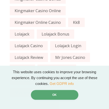
Kingmaker Casino Online
Kingmaker Online Casino
Kk8
Lolajack
Lolajack Bonus
Lolajack Casino
Lolajack Login
Lolajack Review
Mr Jones Casino
Mystake
Mystake Casino
This website uses cookies to improve your browsing
experience. By continuing you accept the use of these
Mystake Casino Login
cookies.
Get GDPR info
Mystake Login
OK
Mystake Promo Code