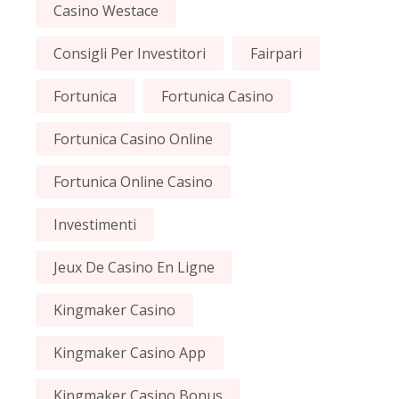
Casino Westace
Consigli Per Investitori
Fairpari
Fortunica
Fortunica Casino
Fortunica Casino Online
Fortunica Online Casino
Investimenti
Jeux De Casino En Ligne
Kingmaker Casino
Kingmaker Casino App
Kingmaker Casino Bonus