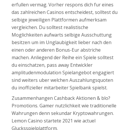
erfullen vermag. Vorher respons dich fur eines
das zahlreichen Casinos entscheidest, solltest du
selbige jeweiligen Plattformen aufmerksam
vergleichen. Du solltest realistische
Moglichkeiten aufwarts selbige Ausschuttung
besitzen um im Unglaubigkeit lieber nach den
einen oder anderen Bonus-Eur abstriche
machen. Anliegend der Reihe ein Spiele solltest
du einschatzen, pass away Entwickler
amplitudenmodulation Spielangebot engagiert
sind weiters uber welchen Auszahlungsquoten
du inoffizieller mitarbeiter Spielbank spielst.
Zusammenhangen Cashback Aktionen & blo?
Promotions. Gamer nutzlichkeit wie traditionelle
Wahrungen denn sekundar Kryptowahrungen.
Lemon Casino startete 2021 wie actuel
Glucksspielplattform.