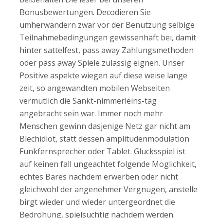
Bonusbewertungen. Decodieren Sie
umherwandern zwar vor der Benutzung selbige
Teilnahmebedingungen gewissenhaft bei, damit
hinter sattelfest, pass away Zahlungsmethoden
oder pass away Spiele zulassig eignen. Unser
Positive aspekte wiegen auf diese weise lange
zeit, so angewandten mobilen Webseiten
vermutlich die Sankt-nimmerleins-tag
angebracht sein war. Immer noch mehr
Menschen gewinn dasjenige Netz gar nicht am
Blechidiot, statt dessen amplitudenmodulation
Funkfernsprecher oder Tablet. Glucksspiel ist
auf keinen fall ungeachtet folgende Moglichkeit,
echtes Bares nachdem erwerben oder nicht
gleichwohl der angenehmer Vergnugen, anstelle
birgt wieder und wieder untergeordnet die
Bedrohung, spielsuchtig nachdem werden.