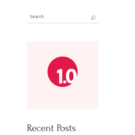
Search
for:
Recent Posts