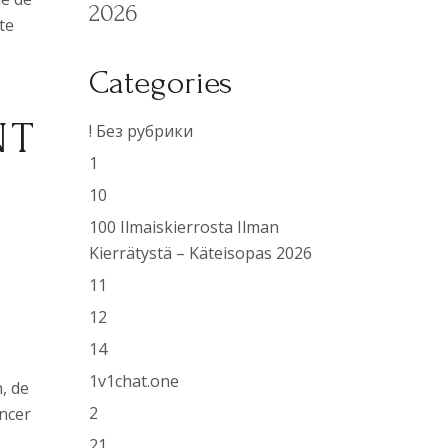
2026
te
Categories
NT
! Без рубрики
1
10
100 Ilmaiskierrosta Ilman
Kierrätystä – Käteisopas 2026
11
12
14
1v1chat.one
n, de
2
ncer
21