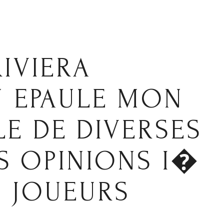
RIVIERA
N EPAULE MON
E DE DIVERSES
S OPINIONS I�
 JOUEURS
L