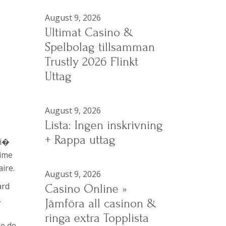
August 9, 2026
Ultimat Casino &
Spelbolag tillsamman
Trustly 2026 Flinkt
Uttag
August 9, 2026
Lista: Ingen inskrivning
+ Rappa uttag
 i�
rime
ire.
August 9, 2026
ard
Casino Online »
.
Jämföra all casinon &
ringa extra Topplista
ie de