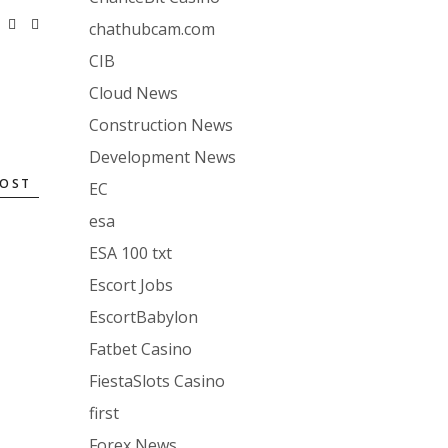
chathubcam.com
CIB
Cloud News
Construction News
Development News
POST
EC
esa
ESA 100 txt
Escort Jobs
EscortBabylon
Fatbet Casino
FiestaSlots Casino
first
Forex News