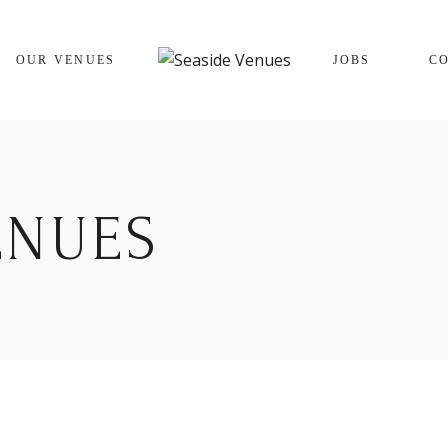
The Cracking Crab
OUR VENUES
JOBS
C
The Winking Prawn
The Cracking Crab
The Winking Prawn
ENUES