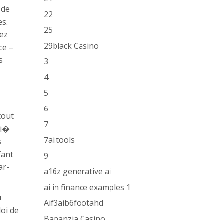
 de
22
es.
25
vez
29black Casino
ce –
s
3
4
5
6
tout
7
 i�
7ai.tools
s
fant
9
ar-
a16z generative ai
ai in finance examples 1
u
Aif3aib6footahd
oi de
Bananzia Casino