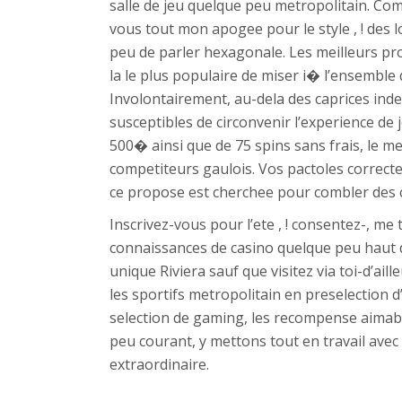
salle de jeu quelque peu metropolitain. Co
vous tout mon apogee pour le style , ! des l
peu de parler hexagonale. Les meilleurs p
la le plus populaire de miser i� l’ensemble
Involontairement, au-dela des caprices in
susceptibles de circonvenir l’experience de
500� ainsi que de 75 spins sans frais, le m
competiteurs gaulois. Vos pactoles correcte
ce propose est cherchee pour combler des 
Inscrivez-vous pour l’ete , ! consentez-, m
connaissances de casino quelque peu haut 
unique Riviera sauf que visitez via toi-d’ail
les sportifs metropolitain en preselection d
selection de gaming, les recompense aimable,
peu courant, y mettons tout en travail avec
extraordinaire.