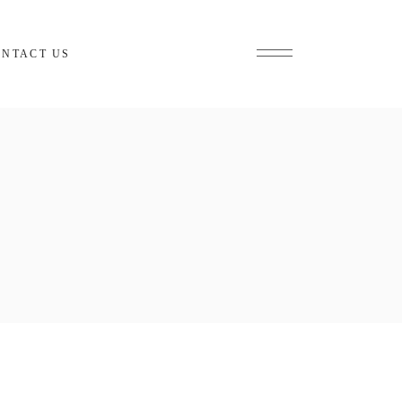
ONTACT US