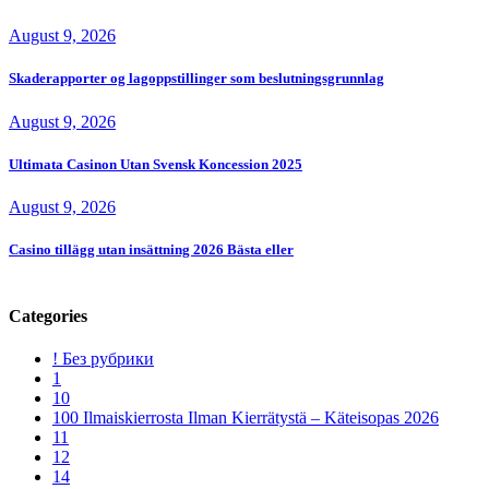
August 9, 2026
Skaderapporter og lagoppstillinger som beslutningsgrunnlag
August 9, 2026
Ultimata Casinon Utan Svensk Koncession 2025
August 9, 2026
Casino tillägg utan insättning 2026 Bästa eller
Categories
! Без рубрики
1
10
100 Ilmaiskierrosta Ilman Kierrätystä – Käteisopas 2026
11
12
14