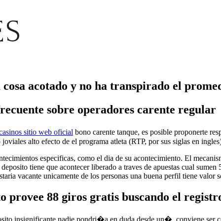
ES
 cosa acotado y no ha transpirado el prome
nfrecuente sobre operadores carente regular
casinos sitio web oficial
bono carente tanque, es posible proponerte resp
 joviales alto efecto de el programa atleta (RTP, por sus siglas en ingles)
ntecimientos especificas, como el dia de su acontecimiento. El mecanis
 deposito tiene que acontecer liberado a traves de apuestas cual sumen 5
staria vacante unicamente de los personas una buena perfil tiene valor s
o provee 88 giros gratis buscando el registr
osito insignificante nadie pondri�a en duda desde un�, conviene ser co