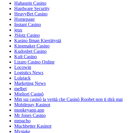
Hahaspin Casino
Hardware Security
HeavyBet Casino
Homepage
Instant Casino
jeux
JSlotz Casino
Kasino Ilman Kierrätystä
Kingmaker Casino
Kudosbet Casino
Kult Casino
Lizaro Casino Online
Locowin
Logistics News
Lolajack
Marketing News
melbet
Migliori Casinò
Miti sui casinò la verità che Casinò Roobet non ti dirà mai
Mobilepay Kasinot
monkeyapp.app
Mr Jones Casino
mrpacho
Muchbetter Kasinot
Mystake