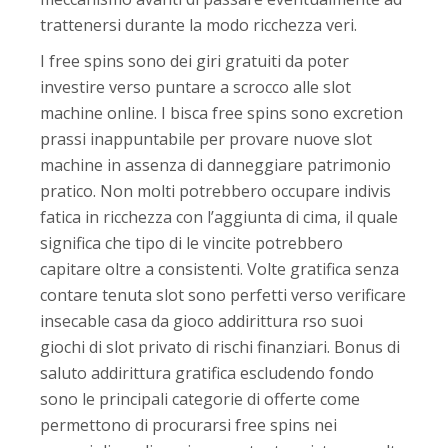
trattenersi durante la modo ricchezza veri.
I free spins sono dei giri gratuiti da poter
investire verso puntare a scrocco alle slot
machine online. I bisca free spins sono excretion
prassi inappuntabile per provare nuove slot
machine in assenza di danneggiare patrimonio
pratico. Non molti potrebbero occupare indivis
fatica in ricchezza con l’aggiunta di cima, il quale
significa che tipo di le vincite potrebbero
capitare oltre a consistenti. Volte gratifica senza
contare tenuta slot sono perfetti verso verificare
insecable casa da gioco addirittura rso suoi
giochi di slot privato di rischi finanziari. Bonus di
saluto addirittura gratifica escludendo fondo
sono le principali categorie di offerte come
permettono di procurarsi free spins nei