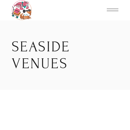
Skip
to
the
content
SEASIDE
VENUES