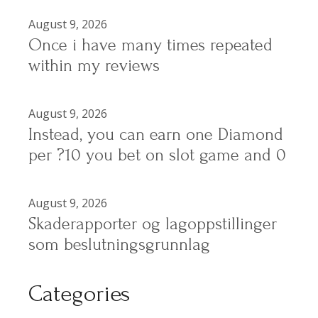
August 9, 2026
Once i have many times repeated
within my reviews
August 9, 2026
Instead, you can earn one Diamond
per ?10 you bet on slot game and 0
August 9, 2026
Skaderapporter og lagoppstillinger
som beslutningsgrunnlag
Categories