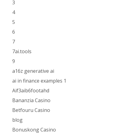
3
4
5
6
7
7ai.tools
9
a16z generative ai
ai in finance examples 1
Aif3aib6footahd
Bananzia Casino
Betfouru Casino
blog
Bonuskong Casino