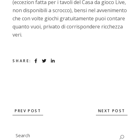
(eccezion fatta per i tavoli del Casa da gioco Live,
non disponibili a scrocco), bensi nel avvenimento
che con volte giochi gratuitamente puoi contare
quanto vuoi, privato di corrispondere ricchezza
veri.
SHARE:
PREV POST
NEXT POST
Search
for: