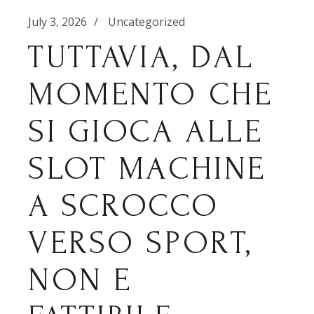
July 3, 2026
Uncategorized
TUTTAVIA, DAL
MOMENTO CHE
SI GIOCA ALLE
SLOT MACHINE
A SCROCCO
VERSO SPORT,
NON E