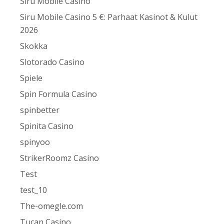
Siru Mobile Casino
Siru Mobile Casino 5 €: Parhaat Kasinot & Kulut
2026
Skokka
Slotorado Casino
Spiele
Spin Formula Casino
spinbetter
Spinita Casino
spinyoo
StrikerRoomz Casino
Test
test_10
The-omegle.com
Tucan Casino