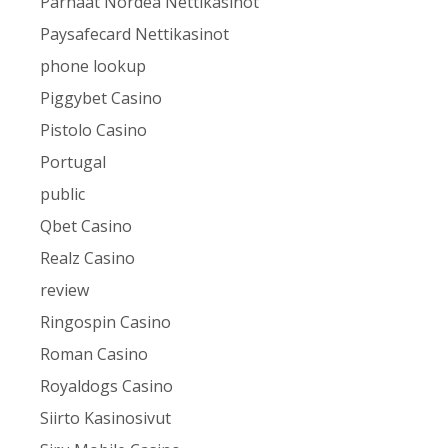
Parhaat Nordea Nettikasinot
Paysafecard Nettikasinot
phone lookup
Piggybet Casino
Pistolo Casino
Portugal
public
Qbet Casino
Realz Casino
review
Ringospin Casino
Roman Casino
Royaldogs Casino
Siirto Kasinosivut