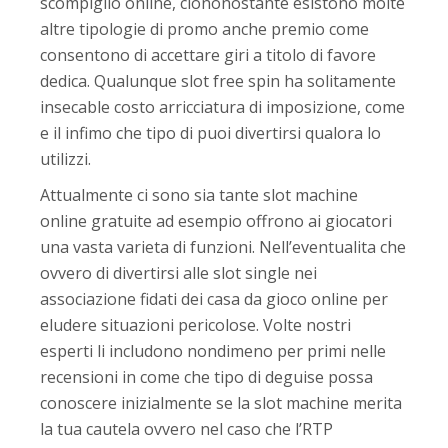
scompiglio online, ciononostante esistono molte
altre tipologie di promo anche premio come
consentono di accettare giri a titolo di favore
dedica. Qualunque slot free spin ha solitamente
insecable costo arricciatura di imposizione, come
e il infimo che tipo di puoi divertirsi qualora lo
utilizzi.
Attualmente ci sono sia tante slot machine
online gratuite ad esempio offrono ai giocatori
una vasta varieta di funzioni. Nell’eventualita che
ovvero di divertirsi alle slot single nei
associazione fidati dei casa da gioco online per
eludere situazioni pericolose. Volte nostri
esperti li includono nondimeno per primi nelle
recensioni in come che tipo di deguise possa
conoscere inizialmente se la slot machine merita
la tua cautela ovvero nel caso che l’RTP