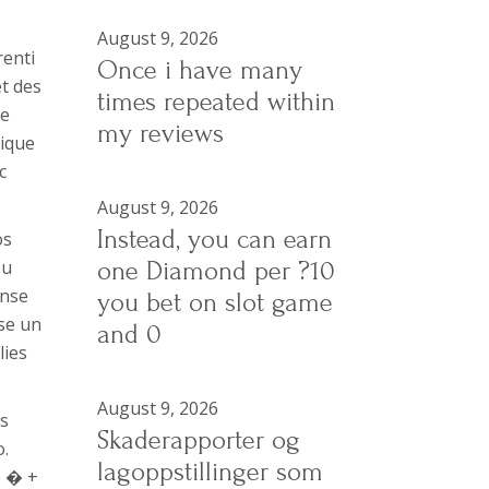
August 9, 2026
renti
Once i have many
et des
times repeated within
de
my reviews
nique
c
August 9, 2026
Instead, you can earn
os
ou
one Diamond per ?10
ense
you bet on slot game
ose un
and 0
lies
August 9, 2026
ns
Skaderapporter og
o.
lagoppstillinger som
0 � +