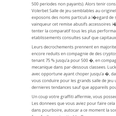
500 periodes non payants). Alors tenir consi
Volerbet Salle de jeu semblables au originel
exposons des noms particuli a l�egard de sall
vainqueur cet remise abusifs accessoires i�
tenter la comparatif tous les plus perform
etablissements consultes sauf que capitaux
Leurs decrochements prennent en majorite pa
encore reduits en compagnie de des cryptos
tenant 75 % jusqu’a pour 500 �, en compagn
mecanique dans par-dessous classees. Luck
avec opportune ayant choper jusqu’a �, da
vous conduire pour les grands salle de jeu 
dernieres tendances sauf que appareils pour
Un coup votre graffiti affermie, vous poss
Les donnees que vous aviez pour faire cela r
dans pourboire, autocar a ce moment la so