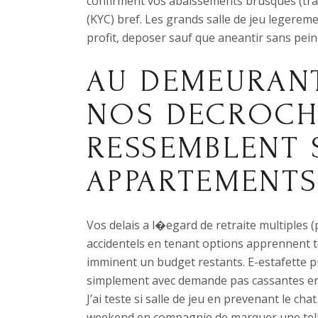
confirment vos abaissements brusques (trad
(KYC) bref. Les grands salle de jeu legere
profit, deposer sauf que aneantir sans pein
AU DEMEURANT
NOS DECROCH
RESSEMBLENT 
APPARTEMENT
Vos delais a l�egard de retraite multiples
accidentels en tenant options apprennent
imminent un budget restants. E-estafette p
simplement avec demande pas cassantes en ce
J’ai teste si salle de jeu en prevenant le ch
weekend en compagnie de marquer une telle