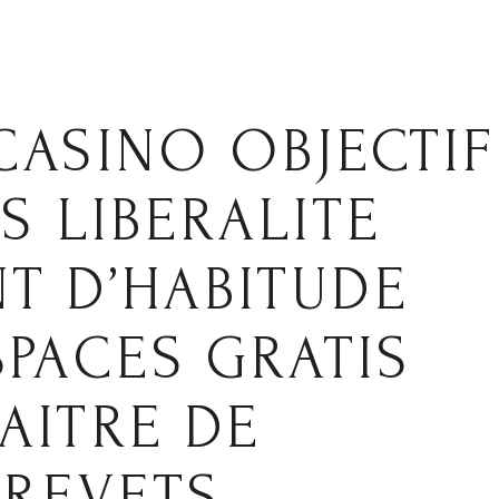
ASINO OBJECTIF
S LIBERALITE
T D’HABITUDE
SPACES GRATIS
AITRE DE
BREVETS