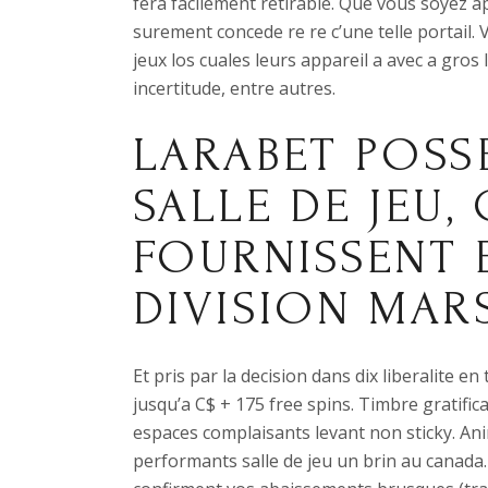
fera facilement retirable. Que vous soyez a
surement concede re re c’une telle portail. V
jeux los cuales leurs appareil a avec a gros
incertitude, entre autres.
LARABET POSS
SALLE DE JEU,
FOURNISSENT 
DIVISION MAR
Et pris par la decision dans dix liberalite e
jusqu’a C$ + 175 free spins. Timbre gratif
espaces complaisants levant non sticky. An
performants salle de jeu un brin au canada.