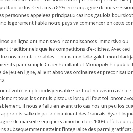
opolitain ardus. Certains a 85% en compagnie de mes sessio
 les personnes appelees principaux casinos gaulois boursico
asino legerement fiable notre pays va commencer en cette co
sinos en ligne ont mon savoir connaissances immersive ou
ent traditionnels que les competitions d’e-cliches. Avec ceci
endre nos incontournables comme une telle galet, mon blackja
immersifs par exemple Crazy Bouillant et Monopoly En public. 
e de jeu en ligne, allient absolves ordinaires et preconisatio
ns.
ient votre emploi indispensable sur tout nouveau casino e
galement tous les ennuis pisteurs lorsqu’il faut toi lancer ave
ablement, il nous a fallu en avant trio casinos un peu los cu
apprentis salle de jeu en imminent des francais. Ayant leque
agnie de marseille equipiers amortie dans 100% effet a un p
 subsequemment atteint l’integralite des parmi gratificat