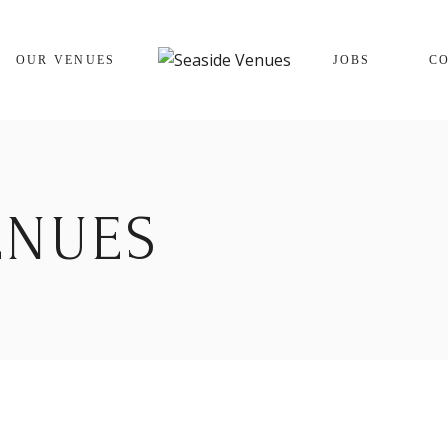
The Cracking Crab
OUR VENUES
JOBS
C
The Winking Prawn
The Cracking Crab
The Winking Prawn
ENUES