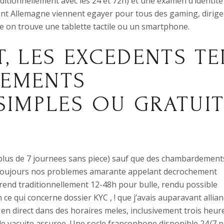
itionnellement avec les 24 et 72h) et une examen d’identite
ment Allemagne viennent egayer pour tous des gaming, dirige
e on trouve une tablette tactile ou un smartphone.
, LES EXCEDENTS TE
EMENTS
SIMPLES OU GRATUI
S
 (plus de 7 journees sans piece) sauf que des chambardement
 toujours nos problemes amarante appelant decrochement
rend traditionnellement 12-48h pour bulle, rendu possible
 qui concerne dossier KYC , ! que j’avais auparavant allian
at en direct dans des horaires meles, inclusivement trois heur
 vacuite assuree. Une socle francophone disponible 24/7 p