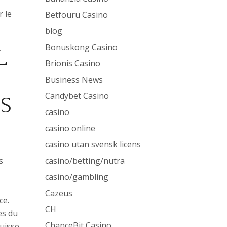
r le
Betfouru Casino
blog
Bonuskong Casino
L
Brionis Casino
Business News
Candybet Casino
TS
casino
casino online
casino utan svensk licens
casino/betting/nutra
s
casino/gambling
Cazeus
ce.
CH
es du
ChanceBit Casino
uisse