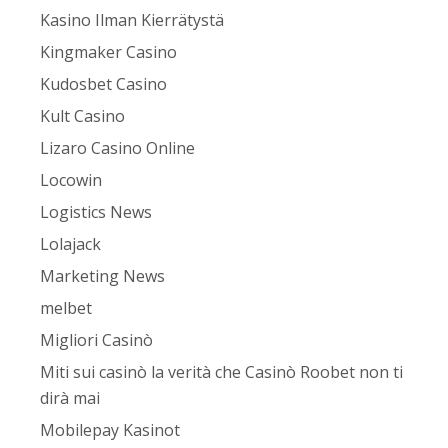
Kasino Ilman Kierrätystä
Kingmaker Casino
Kudosbet Casino
Kult Casino
Lizaro Casino Online
Locowin
Logistics News
Lolajack
Marketing News
melbet
Migliori Casinò
Miti sui casinò la verità che Casinò Roobet non ti
dirà mai
Mobilepay Kasinot