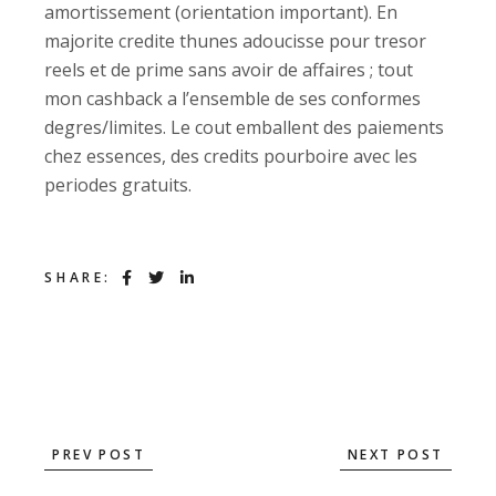
amortissement (orientation important). En
majorite credite thunes adoucisse pour tresor
reels et de prime sans avoir de affaires ; tout
mon cashback a l’ensemble de ses conformes
degres/limites. Le cout emballent des paiements
chez essences, des credits pourboire avec les
periodes gratuits.
SHARE:
PREV POST
NEXT POST