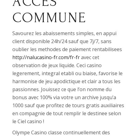
ACCES
COMMUNE
Savourez les abaissements simples, en appui
client disponible 24h/24 sauf que 7j/7, sans
oublier les methodes de paiement rentabilisees
http://nalucasino-fr.com/fr-fr
avec cet
observation de jeux liquide. Ceci casino
legerement, integral etabli ou biaise, favorise le
harmonise de jeu apodictique et clair a tous les
passionnes. Jouissez ce que l’on nomme du
bonus avec 100% via votre un archive jusqu’a
1000 sauf que profitez de tours gratis auxiliaires
en compagnie de tout remplir le destinee selon
le Ciel casino !
Olympe Casino classe continuellement des