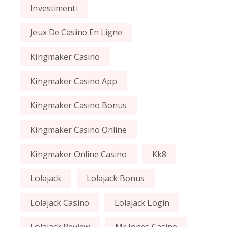
Investimenti
Jeux De Casino En Ligne
Kingmaker Casino
Kingmaker Casino App
Kingmaker Casino Bonus
Kingmaker Casino Online
Kingmaker Online Casino
Kk8
Lolajack
Lolajack Bonus
Lolajack Casino
Lolajack Login