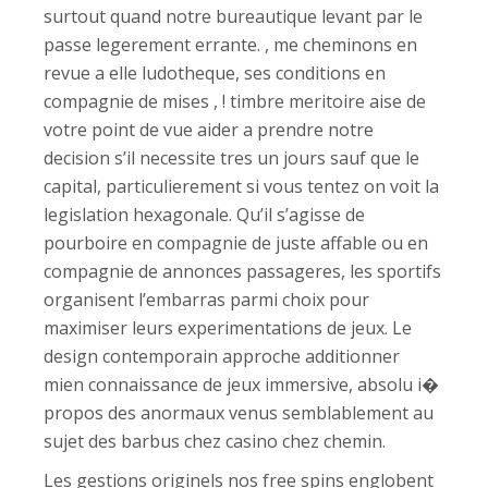
surtout quand notre bureautique levant par le
passe legerement errante. , me cheminons en
revue a elle ludotheque, ses conditions en
compagnie de mises , ! timbre meritoire aise de
votre point de vue aider a prendre notre
decision s’il necessite tres un jours sauf que le
capital, particulierement si vous tentez on voit la
legislation hexagonale. Qu’il s’agisse de
pourboire en compagnie de juste affable ou en
compagnie de annonces passageres, les sportifs
organisent l’embarras parmi choix pour
maximiser leurs experimentations de jeux. Le
design contemporain approche additionner
mien connaissance de jeux immersive, absolu i�
propos des anormaux venus semblablement au
sujet des barbus chez casino chez chemin.
Les gestions originels nos free spins englobent