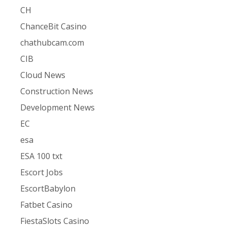
CH
ChanceBit Casino
chathubcam.com
CIB
Cloud News
Construction News
Development News
EC
esa
ESA 100 txt
Escort Jobs
EscortBabylon
Fatbet Casino
FiestaSlots Casino