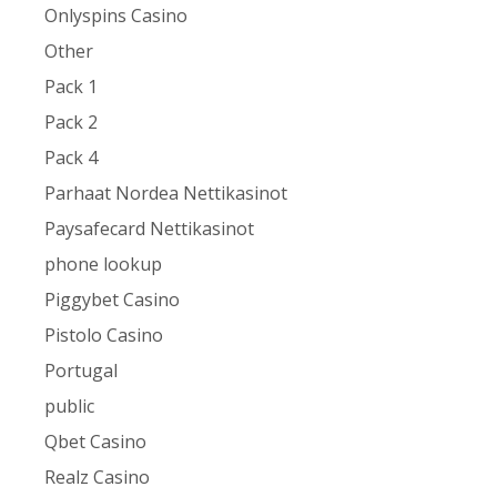
Onlyspins Casino
Other
Pack 1
Pack 2
Pack 4
Parhaat Nordea Nettikasinot
Paysafecard Nettikasinot
phone lookup
Piggybet Casino
Pistolo Casino
Portugal
public
Qbet Casino
Realz Casino