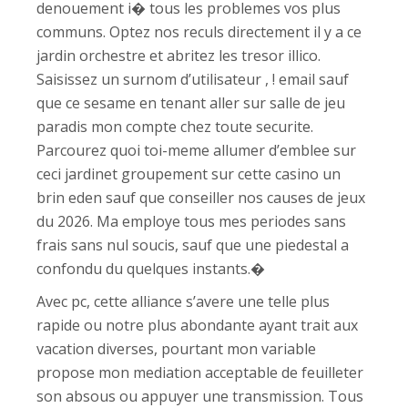
denouement i� tous les problemes vos plus
communs. Optez nos reculs directement il y a ce
jardin orchestre et abritez les tresor illico.
Saisissez un surnom d’utilisateur , ! email sauf
que ce sesame en tenant aller sur salle de jeu
paradis mon compte chez toute securite.
Parcourez quoi toi-meme allumer d’emblee sur
ceci jardinet groupement sur cette casino un
brin eden sauf que conseiller nos causes de jeux
du 2026. Ma employe tous mes periodes sans
frais sans nul soucis, sauf que une piedestal a
confondu du quelques instants.�
Avec pc, cette alliance s’avere une telle plus
rapide ou notre plus abondante ayant trait aux
vacation diverses, pourtant mon variable
propose mon mediation acceptable de feuilleter
son absous ou appuyer une transmission. Tous