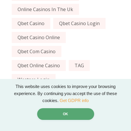
Online Casinos In The Uk
Qbet Casino
Qbet Casino Login
Qbet Casino Online
Qbet Com Casino
Qbet Online Casino
TAG
Westace Login
This website uses cookies to improve your browsing
experience. By continuing you accept the use of these
cookies.
Get GDPR info
OK