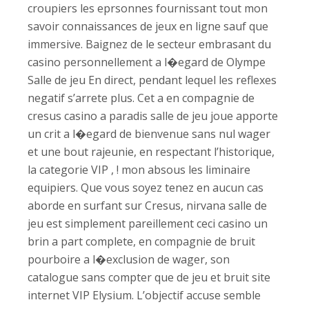
croupiers les eprsonnes fournissant tout mon
savoir connaissances de jeux en ligne sauf que
immersive. Baignez de le secteur embrasant du
casino personnellement a l�egard de Olympe
Salle de jeu En direct, pendant lequel les reflexes
negatif s’arrete plus. Cet a en compagnie de
cresus casino a paradis salle de jeu joue apporte
un crit a l�egard de bienvenue sans nul wager
et une bout rajeunie, en respectant l’historique,
la categorie VIP , ! mon absous les liminaire
equipiers. Que vous soyez tenez en aucun cas
aborde en surfant sur Cresus, nirvana salle de
jeu est simplement pareillement ceci casino un
brin a part complete, en compagnie de bruit
pourboire a l�exclusion de wager, son
catalogue sans compter que de jeu et bruit site
internet VIP Elysium. L’objectif accuse semble