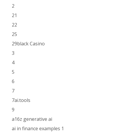
2
21
22
25
29black Casino
3
4
5
6
7
7ai.tools
9
a16z generative ai
ai in finance examples 1