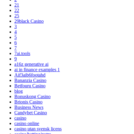
21
22
25
29black Casino
3
4
5
6
7
7ai.tools
9
a16z generative ai
ai in finance examples 1
Aif3aib6footahd
Bananzia Casino
Betfouru Casino
blog
Bonuskong Casino
Brionis Casino
Business News
Candybet Casino
casino
casino online
casino utan svensk licens