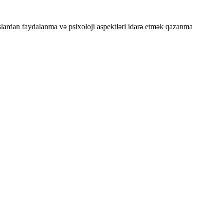
slardan faydalanma və psixoloji aspektləri idarə etmək qazanma