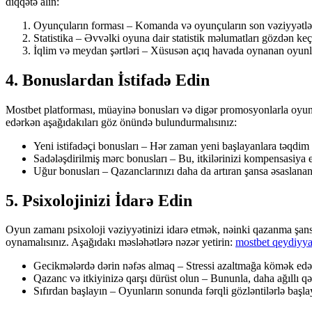
diqqətə alın:
Oyunçuların forması – Komanda və oyunçuların son vəziyyətləri
Statistika – Əvvəlki oyuna dair statistik məlumatları gözdən keç
İqlim və meydan şərtləri – Xüsusən açıq havada oynanan oyunla
4. Bonuslardan İstifadə Edin
Mostbet platforması, müayinə bonusları və digər promosyonlarla oyunçu
edərkən aşağıdakıları göz önündə bulundurmalısınız:
Yeni istifadəçi bonusları – Hər zaman yeni başlayanlara təqdim
Sadələşdirilmiş mərc bonusları – Bu, itkilərinizi kompensasiya ed
Uğur bonusları – Qazanclarınızı daha da artıran şansa əsaslanan
5. Psixolojinizi İdarə Edin
Oyun zamanı psixoloji vəziyyətinizi idarə etmək, nəinki qazanma şansl
oynamalısınız. Aşağıdakı məsləhətlərə nəzər yetirin:
mostbet qeydiyya
Gecikmələrdə dərin nəfəs almaq – Stressi azaltmağa kömək edə
Qazanc və itkiyinizə qarşı dürüst olun – Bununla, daha ağıllı qə
Sıfırdan başlayın – Oyunların sonunda fərqli gözləntilərlə başla