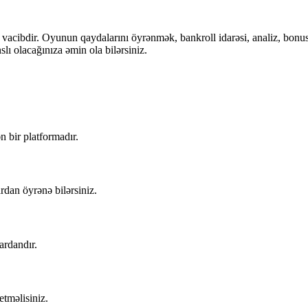
vacibdir. Oyunun qaydalarını öyrənmək, bankroll idarəsi, analiz, bonu
slı olacağınıza əmin ola bilərsiniz.
 bir platformadır.
rdan öyrənə bilərsiniz.
ardandır.
etməlisiniz.