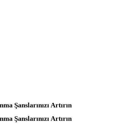
nma Şanslarınızı Artırın
nma Şanslarınızı Artırın