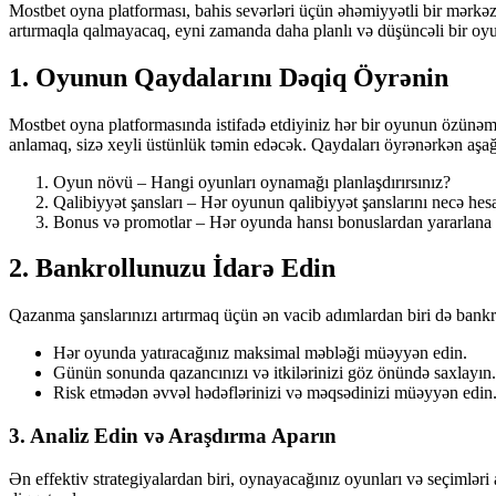
Mostbet oyna platforması, bahis sevərləri üçün əhəmiyyətli bir mərkəzd
artırmaqla qalmayacaq, eyni zamanda daha planlı və düşüncəli bir oy
1. Oyunun Qaydalarını Dəqiq Öyrənin
Mostbet oyna platformasında istifadə etdiyiniz hər bir oyunun özünəm
anlamaq, sizə xeyli üstünlük təmin edəcək. Qaydaları öyrənərkən aşağı
Oyun növü – Hangi oyunları oynamağı planlaşdırırsınız?
Qalibiyyət şansları – Hər oyunun qalibiyyət şanslarını necə hesa
Bonus və promotlar – Hər oyunda hansı bonuslardan yararlana b
2. Bankrollunuzu İdarə Edin
Qazanma şanslarınızı artırmaq üçün ən vacib adımlardan biri də bankro
Hər oyunda yatıracağınız maksimal məbləği müəyyən edin.
Günün sonunda qazancınızı və itkilərinizi göz önündə saxlayın.
Risk etmədən əvvəl hədəflərinizi və məqsədinizi müəyyən edin
3. Analiz Edin və Araşdırma Aparın
Ən effektiv strategiyalardan biri, oynayacağınız oyunları və seçimləri 