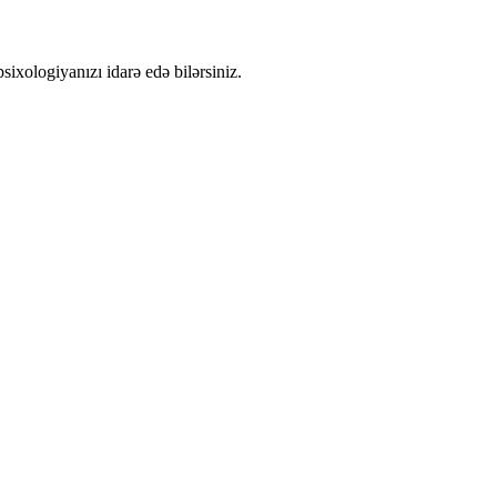
sixologiyanızı idarə edə bilərsiniz.